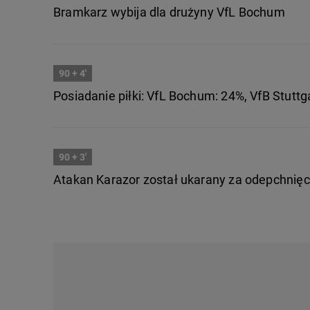
Bramkarz wybija dla drużyny VfL Bochum
90
+ 4'
Posiadanie piłki: VfL Bochum: 24%, VfB Stuttg
90
+ 3'
Atakan Karazor został ukarany za odepchnięc