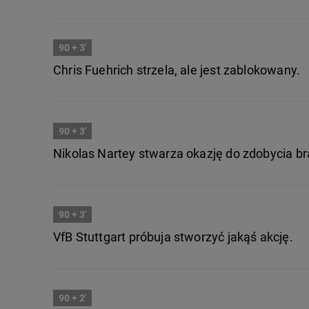
90
+ 3'
Chris Fuehrich strzela, ale jest zablokowany.
90
+ 3'
Nikolas Nartey stwarza okazję do zdobycia br
90
+ 3'
VfB Stuttgart próbuja stworzyć jakąś akcję.
90
+ 2'