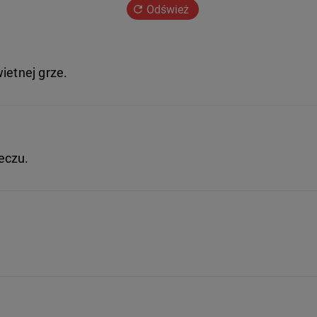
Odśwież
ietnej grze.
eczu.