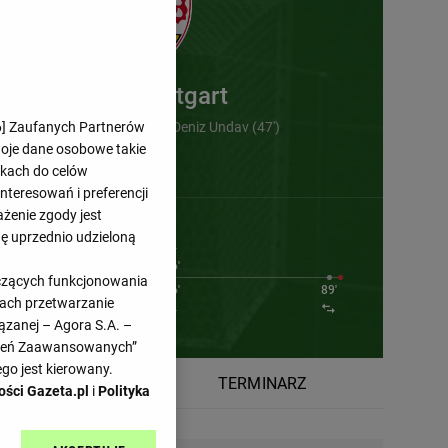
VfB Stuttgart
6
] Zaufanych Partnerów
Philipp Strompf (12') , Deniz Undav (47')
woje dane osobowe takie
likach do celów
teresowań i preferencji
ażenie zgody jest
dę uprzednio udzieloną
1'
76'
yczących funkcjonowania
1'
76'
76'
89'
kach przetwarzanie
ązanej – Agora S.A. –
awień Zaawansowanych”
go jest kierowany.
ATYSTYKI
TERMINARZ
ości Gazeta.pl
i
Polityka