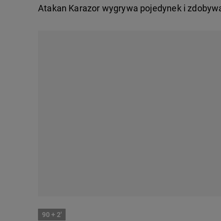
Atakan Karazor wygrywa pojedynek i zdobywa 
90
+ 2'