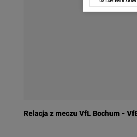
USTAWIENIA ZAA
Klikając „Akceptuję” wyra
Zaufanych Partnerów i A
dotyczące plików cookie,
odnośnik „Ustawienia pr
plików cookie możliwa je
My, nasi Zaufani Partne
Użycie dokładnych danych
Przechowywanie informacji
badnie odbiorców i uleps
Relacja z meczu VfL Bochum - VfB