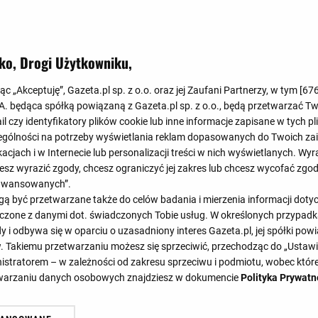
Koniec
0
:
2
ko, Drogi Użytkowniku,
0
:
1
jąc „Akceptuję”, Gazeta.pl sp. z o.o. oraz jej Zaufani Partnerzy, w tym [
67
.A. będąca spółką powiązaną z Gazeta.pl sp. z o.o., będą przetwarzać T
ail czy identyfikatory plików cookie lub inne informacje zapisane w tych p
gólności na potrzeby wyświetlania reklam dopasowanych do Twoich zain
acjach i w Internecie lub personalizacji treści w nich wyświetlanych. Wyr
cesz wyrazić zgody, chcesz ograniczyć jej zakres lub chcesz wycofać zgo
aawansowanych”.
43'
45'
46'
46'
61'
6
 być przetwarzane także do celów badania i mierzenia informacji dot
47'
61'
6
 łączone z danymi dot. świadczonych Tobie usług. W określonych przypad
i odbywa się w oparciu o uzasadniony interes Gazeta.pl, jej spółki powi
. Takiemu przetwarzaniu możesz się sprzeciwić, przechodząc do „Ust
nistratorem – w zależności od zakresu sprzeciwu i podmiotu, wobec które
GÓŁY
SKŁADY
ST
etwarzaniu danych osobowych znajdziesz w dokumencie
Polityka Prywatn