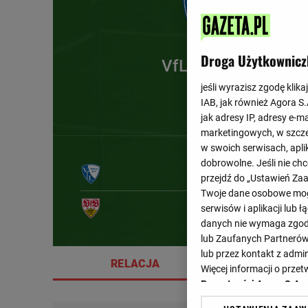
Droga Użytkownicz
VfL Bochum
jeśli wyrazisz zgodę klika
IAB, jak również Agora S
jak adresy IP, adresy e-m
marketingowych, w szcze
w swoich serwisach, aplik
dobrowolne. Jeśli nie ch
przejdź do „Ustawień Z
Twoje dane osobowe mogą
12'
serwisów i aplikacji lub
danych nie wymaga zgody 
lub Zaufanych Partnerów
lub przez kontakt z admi
RELACJA
SZCZE
Więcej informacji o prz
Prywatności Agora S.A.