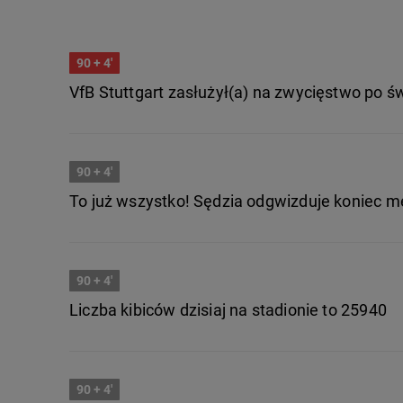
90
+ 4'
VfB Stuttgart zasłużył(a) na zwycięstwo po św
90
+ 4'
To już wszystko! Sędzia odgwizduje koniec m
90
+ 4'
Liczba kibiców dzisiaj na stadionie to 25940
90
+ 4'