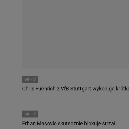
90
+ 3'
Chris Fuehrich z VfB Stuttgart wykonuje krótko
90
+ 3'
Erhan Masovic skutecznie blokuje strzał.