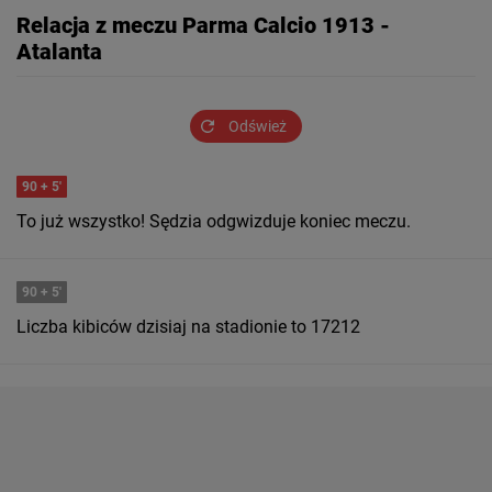
Relacja z meczu Parma Calcio 1913 -
Atalanta
Odśwież
90
+ 5'
To już wszystko! Sędzia odgwizduje koniec meczu.
90
+ 5'
Liczba kibiców dzisiaj na stadionie to 17212