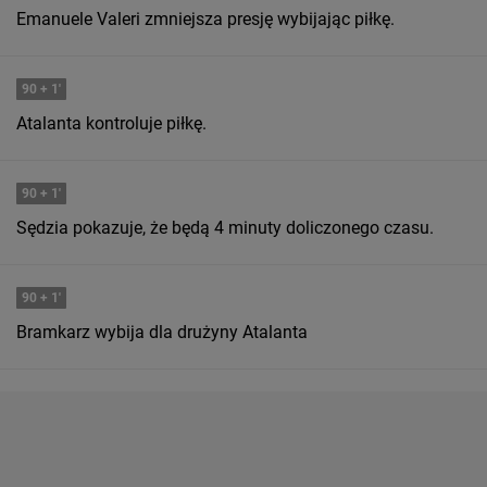
Emanuele Valeri zmniejsza presję wybijając piłkę.
90
+ 1'
Atalanta kontroluje piłkę.
90
+ 1'
Sędzia pokazuje, że będą 4 minuty doliczonego czasu.
90
+ 1'
Bramkarz wybija dla drużyny Atalanta