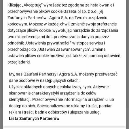
Klikając „Akceptuję” wyrażasz też zgodę na zainstalowanie i
przechowywanie plików cookie Gazeta.pl sp. z o.o., jej
Zaufanych Partnerów i Agora S.A. na Twoim urządzeniu
końcowym. Możesz w każdej chwili zmienić swoje preferencje
dotyczące plików cookie, wywołując narzędzie do zarządzania
twoimi preferencjami dot. przetwarzania danych poprzez
odnośnik „Ustawienia prywatności ” w stopce serwisu i
przechodząc do „Ustawień Zaawansowanych”. Zmiana
ustawień plików cookie możliwa jest także za pomocą ustawień
przeglądarki.
My, nasi Zaufani Partnerzy i Agora S.A. możemy przetwarzać
dane osobowe w następujących celach:
Użycie dokładnych danych geolokalizacyjnych. Aktywne
skanowanie charakterystyki urządzenia do celów
identyfikacji. Przechowywanie informacji na urządzeniu lub
dostęp do nich. Spersonalizowane reklamy i treści, pomiar
reklam i treści, badnie odbiorców i ulepszanie usług.
90
+ 3'
Lista Zaufanych Partnerów
Berat Djimsiti z Atalanta przechwytuje dośrodkowanie