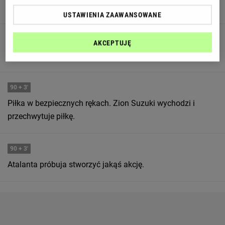
skierowane w pole karne.
USTAWIENIA ZAAWANSOWANE
90
+ 3'
AKCEPTUJĘ
Parma Calcio 1913 próbuja stworzyć jakąś akcję.
90
+ 3'
Piłka w bezpiecznych rękach. Zion Suzuki wychodzi i
przechwytuje piłkę.
90
+ 3'
Atalanta próbuja stworzyć jakąś akcję.