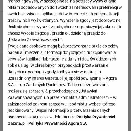
marketingowych, w szczególności na potrzeby wyświetlania
jest Kamaldeen Sulemana.
reklam dopasowanych do Twoich zainteresowań i preferencji w
swoich serwisach, aplikacjach i w Internecie lub personalizacji
treści w nich wyświetlanych. Wyrażenie zgody jest dobrowolne.
90
+ 4'
Jeśli nie chcesz wyrazić zgody, chcesz ograniczyć jej zakres lub
Davide Zappacosta z Atalanta przechwytuje
chcesz wycofać zgodę uprzednio udzieloną przejdź do
dośrodkowanie skierowane w pole karne.
„Ustawień Zaawansowanych”.
Twoje dane osobowe mogą być przetwarzane także do celów
badania i mierzenia informacji dotyczących funkcjonowania
serwisów i aplikacji lub łączone z danymi dot. świadczonych
Tobie usług. W określonych przypadkach przetwarzanie
danych nie wymaga zgody i odbywa się w oparciu o
uzasadniony interes Gazeta.pl, jej spółki powiązanej – Agora
S.A. – lub Zaufanych Partnerów. Takiemu przetwarzaniu
możesz się sprzeciwić, przechodząc do „Ustawień
Zaawansowanych” lub przez kontakt z administratorem – w
zależności od zakresu sprzeciwu i podmiotu, wobec którego
jest kierowany. Więcej informacji o przetwarzaniu danych
osobowych znajdziesz w dokumencie
Polityka Prywatności
Gazeta.pl
i
Polityka Prywatności Agora S.A.