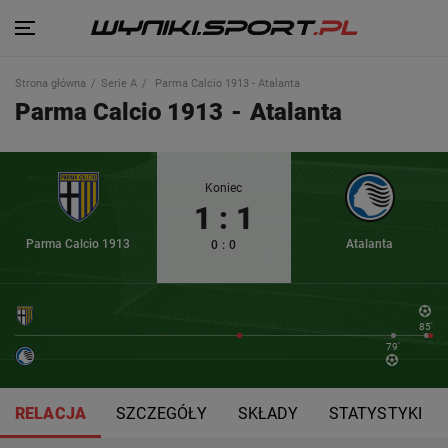
Strona główna
Serie A
Parma Calcio 1913 - Atalanta
Parma Calcio 1913
-
Atalanta
Koniec
1
:
1
Parma Calcio 1913
Atalanta
0
:
0
85'
79'
RELACJA
SZCZEGÓŁY
SKŁADY
STATYSTYKI