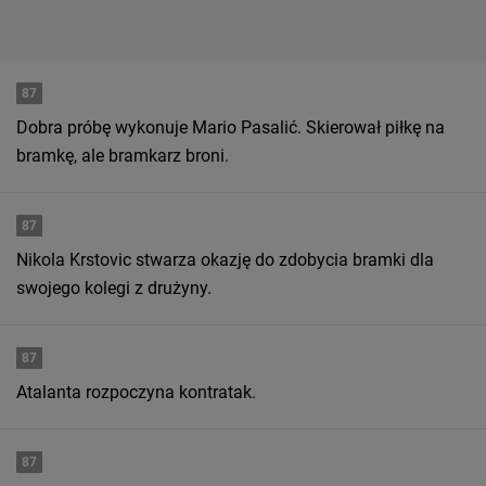
87
Dobra próbę wykonuje Mario Pasalić. Skierował piłkę na
bramkę, ale bramkarz broni.
87
Nikola Krstovic stwarza okazję do zdobycia bramki dla
swojego kolegi z drużyny.
87
Atalanta rozpoczyna kontratak.
87