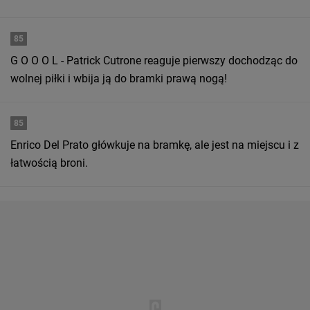
85
G O O O L - Patrick Cutrone reaguje pierwszy dochodząc do
wolnej piłki i wbija ją do bramki prawą nogą!
85
Enrico Del Prato główkuje na bramkę, ale jest na miejscu i z
łatwością broni.