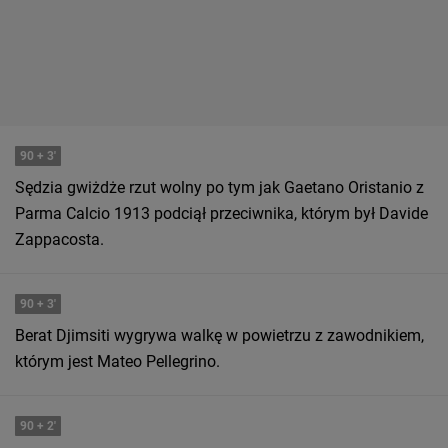
90
+ 3'
Sędzia gwiżdże rzut wolny po tym jak Gaetano Oristanio z
Parma Calcio 1913 podciął przeciwnika, którym był Davide
Zappacosta.
90
+ 3'
Berat Djimsiti wygrywa walkę w powietrzu z zawodnikiem,
którym jest Mateo Pellegrino.
90
+ 2'