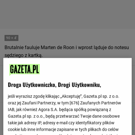
90
+ 4'
Brutalnie fauluje Marten de Roon i wprost ląduje do notesu
sędziego z kartką.
90
+ 4'
Droga Użytkowniczko, Drogi Użytkowniku,
Gra została zatrzymana. Zawodnicy kłócą się i
przepychają, sędzia musi coś zrobić.
jeśli wyrazisz zgodę klikając „Akceptuję”, Gazeta.pl sp. z o.o.
oraz jej Zaufani Partnerzy, w tym [
676
] Zaufanych Partnerów
IAB, jak również Agora S.A. będąca spółką powiązaną z
90
+ 4'
Gazeta.pl sp. z o.o., będą przetwarzać Twoje dane osobowe
Enrico Del Prato z zespołu Parma Calcio 1913 posunął się
takie jak adresy IP, adresy e-mail czy identyfikatory plików
trochę za daleko, ściągając na ziemię zawodnika, którym
cookie lub inne informacje zapisane w tych plikach do celów