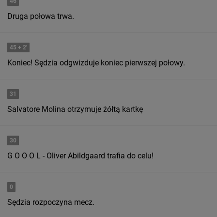
46
Druga połowa trwa.
45
+ 2'
Koniec! Sędzia odgwizduje koniec pierwszej połowy.
31
Salvatore Molina otrzymuje żółtą kartkę
30
G O O O L - Oliver Abildgaard trafia do celu!
0
Sędzia rozpoczyna mecz.