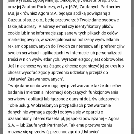
jeśli wyrazisz zgodę klikając „Akceptuję”, Gazeta.pl sp. z o.o.
oraz jej Zaufani Partnerzy, w tym [
676
] Zaufanych Partnerów
IAB, jak również Agora S.A. będąca spółką powiązaną z
Gazeta.pl sp. z o.o., będą przetwarzać Twoje dane osobowe
takie jak adresy IP, adresy e-mail czy identyfikatory plików
cookie lub inne informacje zapisane w tych plikach do celów
Relacja z meczu Sampdoria - Sudtirol
marketingowych, w szczególności na potrzeby wyświetlania
reklam dopasowanych do Twoich zainteresowań i preferencji w
swoich serwisach, aplikacjach i w Internecie lub personalizacji
Odśwież
treści w nich wyświetlanych. Wyrażenie zgody jest dobrowolne.
Jeśli nie chcesz wyrazić zgody, chcesz ograniczyć jej zakres lub
chcesz wycofać zgodę uprzednio udzieloną przejdź do
90
+ 9'
„Ustawień Zaawansowanych”.
To już wszystko! Sędzia odgwizduje koniec meczu.
Twoje dane osobowe mogą być przetwarzane także do celów
badania i mierzenia informacji dotyczących funkcjonowania
serwisów i aplikacji lub łączone z danymi dot. świadczonych
90
+ 3'
Tobie usług. W określonych przypadkach przetwarzanie
Francesco Conti otrzymuje żółtą kartkę
danych nie wymaga zgody i odbywa się w oparciu o
uzasadniony interes Gazeta.pl, jej spółki powiązanej – Agora
S.A. – lub Zaufanych Partnerów. Takiemu przetwarzaniu
możesz się sprzeciwić, przechodząc do „Ustawień