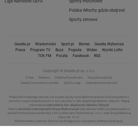
Liga Narodów UEFA
Sporty motorowe
Polska Włochy gdzie obejrzeć
Sporty zimowe
Gazeta.pl
Wiadomości
Sport.pl
Biznes
Gazeta Wyborcza
Praca
Program TV
Buzz
Pogoda
Wideo
Wyniki Lotto
TOK FM
Poczta
Facebook
RSS
Copyright © Gazeta.pl sp. z o.o.
O Nas
Reklama
Polityka Prywatności
Wszystkie artykuły
Zasady korzystania z portalu
Zgłoś uwagi
Ustawienia prywatności
Właściciel niniejszego serwisu nie wyraża zgody na zwielokrotnianie ani inne korzystanie z
utworów rozpowszechnionych w tym serwisie, w celu eksploracji tekstów i danych.
Więcej
informacji
w zastrzeżeniu dot. eksploracji tekstów i danych
Treści z
serwisów internetowych Grupy Wyborcza.pl
oraz serwisu tokfm.pl prezentujemy w
ramach komercyjnej współpracy z ich wydawcami: Wyborcza sp. z o.o. oraz Grupą Radiową
Agory sp. z o.o.
Wybrane treści z serwisu Sport.pl są dostępne po wykupieniu płatnej subskrypcji.