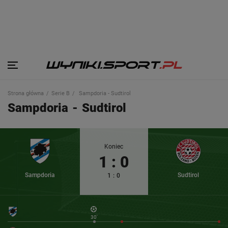
Strona główna
Serie B
Sampdoria - Sudtirol
Sampdoria
-
Sudtirol
Koniec
1
:
0
Sampdoria
Sudtirol
1
:
0
30'