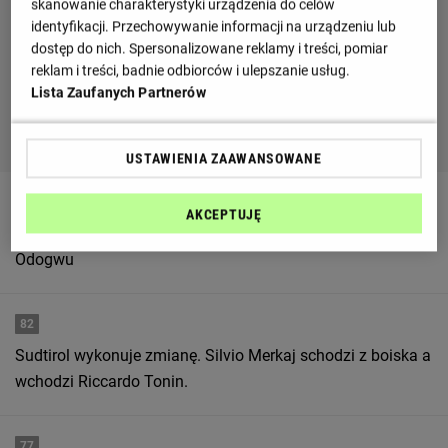
skanowanie charakterystyki urządzenia do celów
identyfikacji. Przechowywanie informacji na urządzeniu lub
dostęp do nich. Spersonalizowane reklamy i treści, pomiar
reklam i treści, badnie odbiorców i ulepszanie usług.
Lista Zaufanych Partnerów
USTAWIENIA ZAAWANSOWANE
82
AKCEPTUJĘ
Salvatore Molina schodzi z boiska i zastępuje go Raphael
Odogwu
82
Sudtirol wykonuje zmianę. Silvio Merkaj schodzi z boiska a
wchodzi Riccardo Tonin.
77