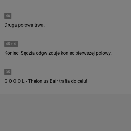
46
Druga połowa trwa.
45
+ 4'
Koniec! Sędzia odgwizduje koniec pierwszej połowy.
35
G O O O L - Thelonius Bair trafia do celu!