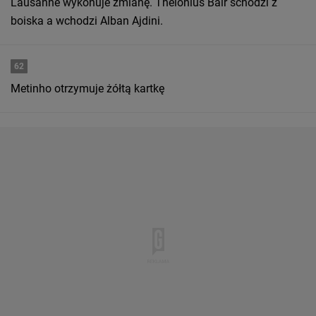
Lausanne wykonuje zmianę. Thelonius Bair schodzi z
boiska a wchodzi Alban Ajdini.
62
Metinho otrzymuje żółtą kartkę