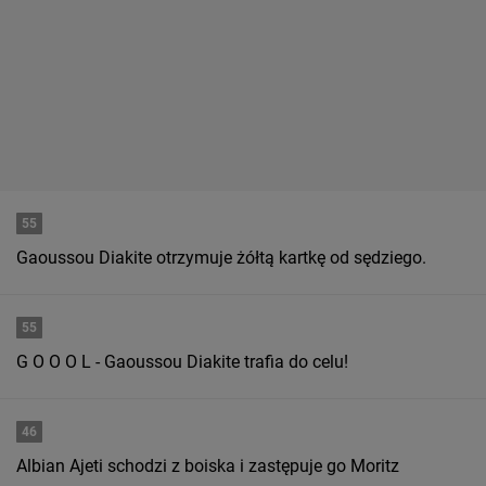
55
Gaoussou Diakite otrzymuje żółtą kartkę od sędziego.
55
G O O O L - Gaoussou Diakite trafia do celu!
46
Albian Ajeti schodzi z boiska i zastępuje go Moritz