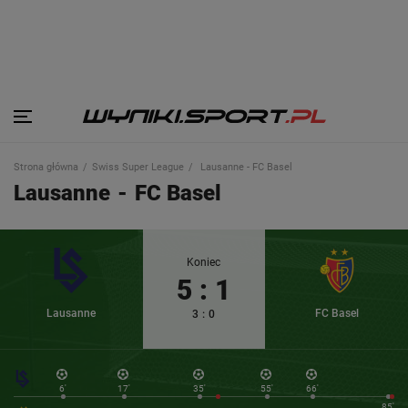
Strona główna
Swiss Super League
Lausanne - FC Basel
Lausanne
-
FC Basel
Koniec
5
:
1
Lausanne
FC Basel
3
:
0
6'
17'
35'
55'
66'
85'