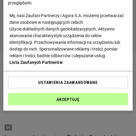
przeglądarki.
My, nasi Zaufani Partnerzy i Agora S.A. możemy przetwarzać
dane osobowe w następujących celach:
Użycie dokładnych danych geolokalizacyjnych. Aktywne
skanowanie charakterystyki urządzenia do celów
identyfikacji. Przechowywanie informacji na urządzeniu lub
dostęp do nich. Spersonalizowane reklamy i treści, pomiar
reklam i treści, badnie odbiorców i ulepszanie usług.
80
Lista Zaufanych Partnerów
Xherdan Shaqiri schodzi z boiska i zastępuje go Andrej
Bacanin
USTAWIENIA ZAAWANSOWANE
66
AKCEPTUJĘ
G O O O L - Alban Ajdini trafia do celu!
64