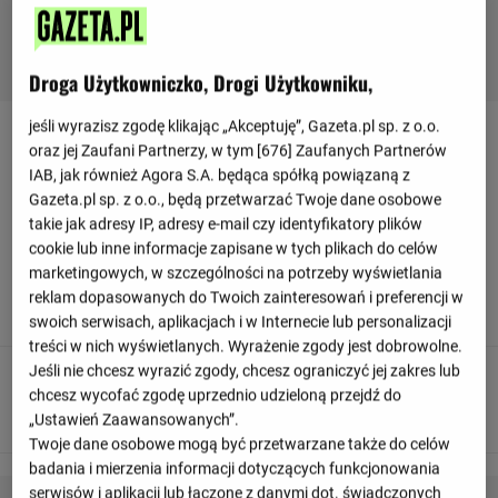
Droga Użytkowniczko, Drogi Użytkowniku,
jeśli wyrazisz zgodę klikając „Akceptuję”, Gazeta.pl sp. z o.o.
Relacja z meczu Lausanne - FC Basel
oraz jej Zaufani Partnerzy, w tym [
676
] Zaufanych Partnerów
IAB, jak również Agora S.A. będąca spółką powiązaną z
Gazeta.pl sp. z o.o., będą przetwarzać Twoje dane osobowe
Odśwież
takie jak adresy IP, adresy e-mail czy identyfikatory plików
cookie lub inne informacje zapisane w tych plikach do celów
marketingowych, w szczególności na potrzeby wyświetlania
90
+ 3'
reklam dopasowanych do Twoich zainteresowań i preferencji w
To już wszystko! Sędzia odgwizduje koniec meczu.
swoich serwisach, aplikacjach i w Internecie lub personalizacji
treści w nich wyświetlanych. Wyrażenie zgody jest dobrowolne.
Jeśli nie chcesz wyrazić zgody, chcesz ograniczyć jej zakres lub
89
chcesz wycofać zgodę uprzednio udzieloną przejdź do
Marin Soticek otrzymuje żółtą kartkę
„Ustawień Zaawansowanych”.
Twoje dane osobowe mogą być przetwarzane także do celów
badania i mierzenia informacji dotyczących funkcjonowania
serwisów i aplikacji lub łączone z danymi dot. świadczonych