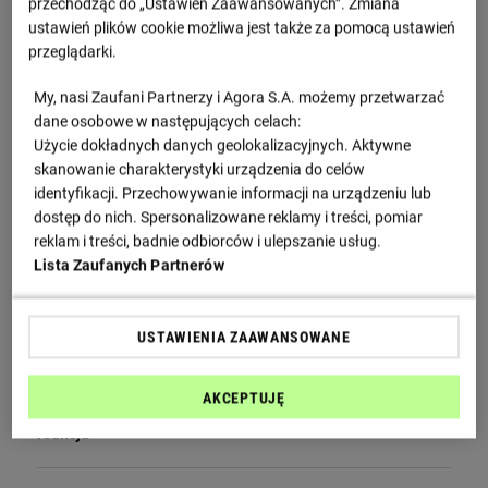
przechodząc do „Ustawień Zaawansowanych”. Zmiana
ustawień plików cookie możliwa jest także za pomocą ustawień
przeglądarki.
My, nasi Zaufani Partnerzy i Agora S.A. możemy przetwarzać
Wielka impreza siatkarska wraca do Polski! Czekaliśmy na
dane osobowe w następujących celach:
to osiem lat
Użycie dokładnych danych geolokalizacyjnych. Aktywne
skanowanie charakterystyki urządzenia do celów
identyfikacji. Przechowywanie informacji na urządzeniu lub
dostęp do nich. Spersonalizowane reklamy i treści, pomiar
reklam i treści, badnie odbiorców i ulepszanie usług.
Lista Zaufanych Partnerów
USTAWIENIA ZAAWANSOWANE
AKCEPTUJĘ
Głośny apel Fornala do ministerstwa. Błyskawiczna
reakcja