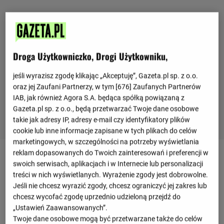
Droga Użytkowniczko, Drogi Użytkowniku,
jeśli wyrazisz zgodę klikając „Akceptuję”, Gazeta.pl sp. z o.o.
oraz jej Zaufani Partnerzy, w tym [
676
] Zaufanych Partnerów
IAB, jak również Agora S.A. będąca spółką powiązaną z
Gazeta.pl sp. z o.o., będą przetwarzać Twoje dane osobowe
takie jak adresy IP, adresy e-mail czy identyfikatory plików
cookie lub inne informacje zapisane w tych plikach do celów
marketingowych, w szczególności na potrzeby wyświetlania
reklam dopasowanych do Twoich zainteresowań i preferencji w
swoich serwisach, aplikacjach i w Internecie lub personalizacji
treści w nich wyświetlanych. Wyrażenie zgody jest dobrowolne.
Jeśli nie chcesz wyrazić zgody, chcesz ograniczyć jej zakres lub
Przepraszamy, brak danych.
chcesz wycofać zgodę uprzednio udzieloną przejdź do
„Ustawień Zaawansowanych”.
Twoje dane osobowe mogą być przetwarzane także do celów