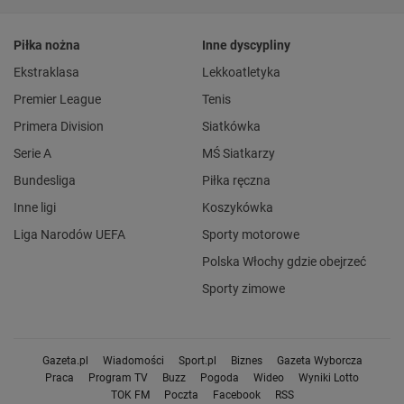
Piłka nożna
Inne dyscypliny
Ekstraklasa
Lekkoatletyka
Premier League
Tenis
Primera Division
Siatkówka
Serie A
MŚ Siatkarzy
Bundesliga
Piłka ręczna
Inne ligi
Koszykówka
Liga Narodów UEFA
Sporty motorowe
Polska Włochy gdzie obejrzeć
Sporty zimowe
Gazeta.pl
Wiadomości
Sport.pl
Biznes
Gazeta Wyborcza
Praca
Program TV
Buzz
Pogoda
Wideo
Wyniki Lotto
TOK FM
Poczta
Facebook
RSS