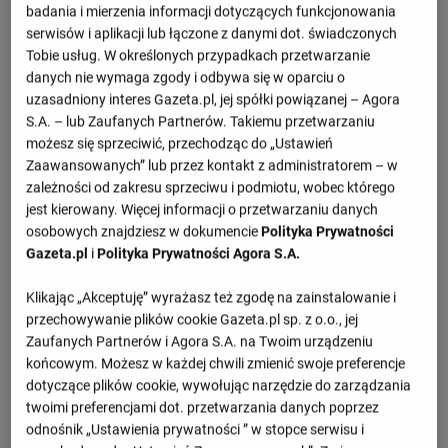
badania i mierzenia informacji dotyczących funkcjonowania
serwisów i aplikacji lub łączone z danymi dot. świadczonych
Tobie usług. W określonych przypadkach przetwarzanie
danych nie wymaga zgody i odbywa się w oparciu o
Przepraszamy, brak danych.
uzasadniony interes Gazeta.pl, jej spółki powiązanej – Agora
S.A. – lub Zaufanych Partnerów. Takiemu przetwarzaniu
możesz się sprzeciwić, przechodząc do „Ustawień
Zaawansowanych” lub przez kontakt z administratorem – w
zależności od zakresu sprzeciwu i podmiotu, wobec którego
jest kierowany. Więcej informacji o przetwarzaniu danych
M
Sety
PKT
osobowych znajdziesz w dokumencie
Polityka Prywatności
Gazeta.pl
i
Polityka Prywatności Agora S.A.
Zobacz więcej
Klikając „Akceptuję” wyrażasz też zgodę na zainstalowanie i
Najciekawsze wiadomości
przechowywanie plików cookie Gazeta.pl sp. z o.o., jej
Zaufanych Partnerów i Agora S.A. na Twoim urządzeniu
końcowym. Możesz w każdej chwili zmienić swoje preferencje
dotyczące plików cookie, wywołując narzędzie do zarządzania
twoimi preferencjami dot. przetwarzania danych poprzez
odnośnik „Ustawienia prywatności ” w stopce serwisu i