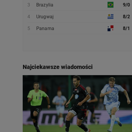
3
Brazylia
9/0
4
Urugwaj
8/2
5
Panama
8/1
Najciekawsze wiadomości