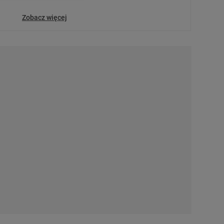
arzania danych poprzez
ych”. Zmiana ustawień
Zobacz więcej
ach:
 celów identyfikacji.
omiar reklam i treści,