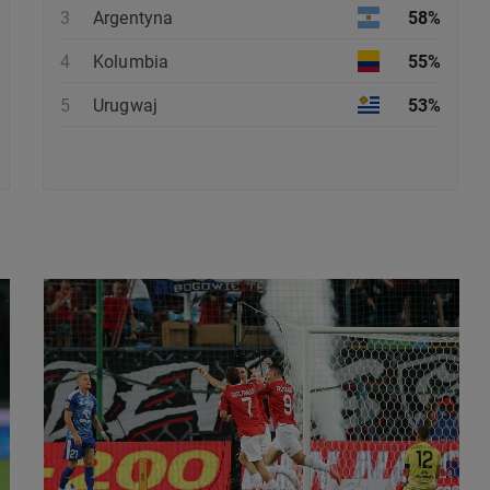
3
Argentyna
58%
4
Kolumbia
55%
5
Urugwaj
53%