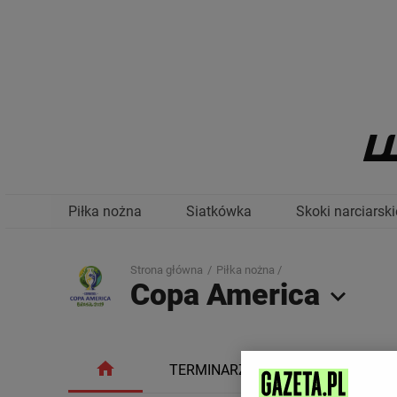
Piłka nożna
Siatkówka
Skoki narciarski
Strona główna
Piłka nożna /
Copa America
TERMINARZ
TABELA