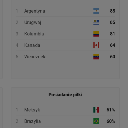
1
Argentyna
85
2
Urugwaj
85
3
Kolumbia
81
4
Kanada
64
5
Wenezuela
60
Posiadanie piłki
1
Meksyk
61%
2
Brazylia
60%