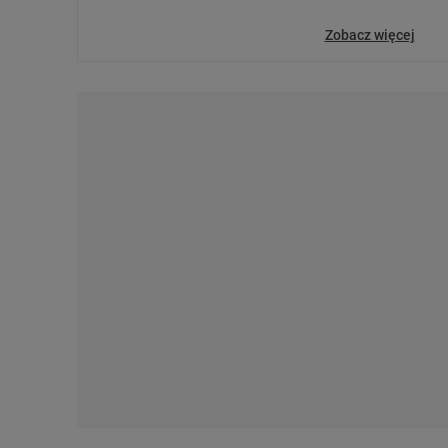
dotyczące plików cookie,
odnośnik „Ustawienia pr
Zobacz więcej
plików cookie możliwa je
My, nasi Zaufani Partne
Użycie dokładnych danych
Przechowywanie informacji
badnie odbiorców i uleps