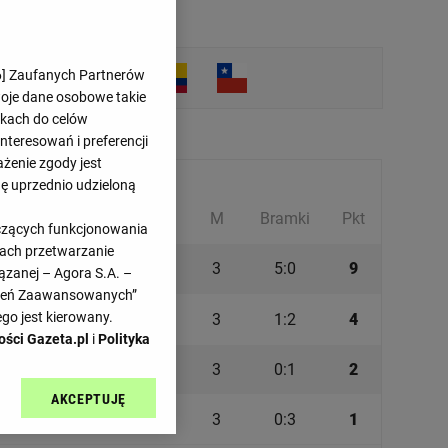
6
] Zaufanych Partnerów
woje dane osobowe takie
likach do celów
teresowań i preferencji
ażenie zgody jest
Grupa A
dę uprzednio udzieloną
M
Bramki
Pkt
yczących funkcjonowania
kach przetwarzanie
3
5:0
9
ązanej – Agora S.A. –
awień Zaawansowanych”
go jest kierowany.
3
1:2
4
ości Gazeta.pl
i
Polityka
3
0:1
2
AKCEPTUJĘ
l sp. z o.o., jej
3
0:3
1
ić swoje preferencje