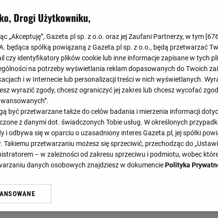
ko, Drogi Użytkowniku,
jąc „Akceptuję”, Gazeta.pl sp. z o.o. oraz jej Zaufani Partnerzy, w tym [
67
.A. będąca spółką powiązaną z Gazeta.pl sp. z o.o., będą przetwarzać T
ail czy identyfikatory plików cookie lub inne informacje zapisane w tych p
gólności na potrzeby wyświetlania reklam dopasowanych do Twoich zain
acjach i w Internecie lub personalizacji treści w nich wyświetlanych. Wyr
cesz wyrazić zgody, chcesz ograniczyć jej zakres lub chcesz wycofać zgo
aawansowanych”.
 być przetwarzane także do celów badania i mierzenia informacji dot
 łączone z danymi dot. świadczonych Tobie usług. W określonych przypad
Kolumbia
1
Argentyna
i odbywa się w oparciu o uzasadniony interes Gazeta.pl, jej spółki powi
. Takiemu przetwarzaniu możesz się sprzeciwić, przechodząc do „Ust
nistratorem – w zależności od zakresu sprzeciwu i podmiotu, wobec które
Kanada
2
etwarzaniu danych osobowych znajdziesz w dokumencie
Polityka Prywatn
Chile
3
WANSOWANE
żasz też zgodę na zainstalowanie i przechowywanie plików cookie Gazeta.p
Peru
4
gora S.A. na Twoim urządzeniu końcowym. Możesz w każdej chwili zmien