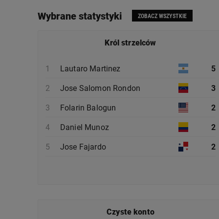
Wybrane statystyki
ZOBACZ WSZYSTKIE
Król strzelców
1
Lautaro Martinez
5
2
Jose Salomon Rondon
3
3
Folarin Balogun
2
4
Daniel Munoz
2
5
Jose Fajardo
2
Czyste konto