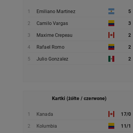
1
Emiliano Martinez
5
2
Camilo Vargas
3
3
Maxime Crepeau
2
4
Rafael Romo
2
5
Julio Gonzalez
2
Kartki (żółte / czerwone)
1
Kanada
17/0
2
Kolumbia
11/1