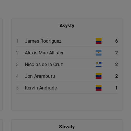
Asysty
1
James Rodriguez
6
2
Alexis Mac Allister
2
3
Nicolas de la Cruz
2
4
Jon Aramburu
2
5
Kervin Andrade
1
Strzały