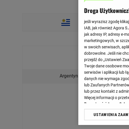
Droga Użytkownicz
jeśli wyrazisz zgodę klika
IAB, jak również Agora S
jak adresy IP, adresy e-m
marketingowych, w szcze
w swoich serwisach, aplik
Final
dobrowolne. Jeśli nie ch
przejdź do „Ustawień Z
Wybrane spotkania
Twoje dane osobowe mogą
serwisów i aplikacji lub
0 : 0
Argentyna
danych nie wymaga zgody 
0 : 0
lub Zaufanych Partnerów
lub przez kontakt z admi
Więcej informacji o prz
Prywatności Agora S.A.
USTAWIENIA ZAA
Klikając „Akceptuję” wyra
Zaufanych Partnerów i A