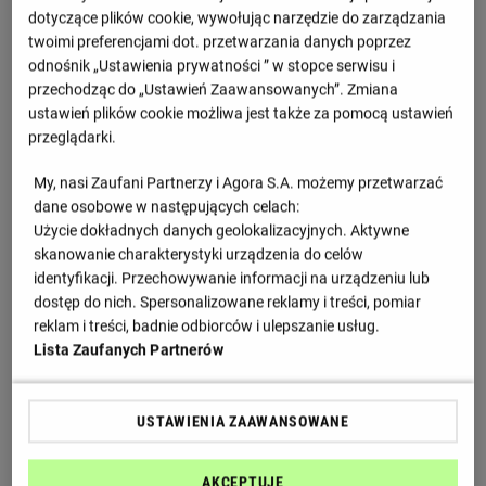
(63')
dotyczące plików cookie, wywołując narzędzie do zarządzania
J. Vodhanel
twoimi preferencjami dot. przetwarzania danych poprzez
(83')
odnośnik „Ustawienia prywatności ” w stopce serwisu i
J. Kral
przechodząc do „Ustawień Zaawansowanych”. Zmiana
(90')
ustawień plików cookie możliwa jest także za pomocą ustawień
S. Dancak
J. Vodhanel
przeglądarki.
(46') za D. Samek
(61') za M. Mikulenka
J. Kucera
D. Israel
My, nasi Zaufani Partnerzy i Agora S.A. możemy przetwarzać
(62') za F. Cihak
(62') za J. Fiala
dane osobowe w następujących celach:
A. Griger
L. Vrastil
Użycie dokładnych danych geolokalizacyjnych. Aktywne
(62') za S. Harazim
(77') za J. Kral
skanowanie charakterystyki urządzenia do celów
L. Krejci
S. Langer
identyfikacji. Przechowywanie informacji na urządzeniu lub
(70') za L. Cmelik
(77') za J. Spacil
dostęp do nich. Spersonalizowane reklamy i treści, pomiar
P. Julis
reklam i treści, badnie odbiorców i ulepszanie usług.
(70') za O. Mihalik
Lista Zaufanych Partnerów
Informacje o meczu
USTAWIENIA ZAAWANSOWANE
Sezon zasadniczy, 12 kolejka
Sobota 19.10.2024, godzina 11:30
AKCEPTUJĘ