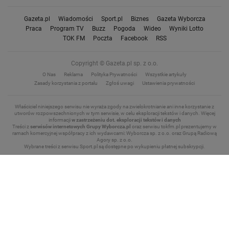
Gazeta.pl
Wiadomości
Sport.pl
Biznes
Gazeta Wyborcza
Praca
Program TV
Buzz
Pogoda
Wideo
Wyniki Lotto
TOK FM
Poczta
Facebook
RSS
Copyright © Gazeta.pl sp. z o.o.
O Nas
Reklama
Polityka Prywatności
Wszystkie artykuły
Zasady korzystania z portalu
Zgłoś uwagi
Ustawienia prywatności
Właściciel niniejszego serwisu nie wyraża zgody na zwielokrotnianie ani inne korzystanie z
utworów rozpowszechnionych w tym serwisie, w celu eksploracji tekstów i danych.
Więcej
informacji
w zastrzeżeniu dot. eksploracji tekstów i danych
Treści z
serwisów internetowych Grupy Wyborcza.pl
oraz serwisu tokfm.pl prezentujemy w
ramach komercyjnej współpracy z ich wydawcami: Wyborcza sp. z o.o. oraz Grupą Radiową
Agory sp. z o.o.
Wybrane treści z serwisu Sport.pl są dostępne po wykupieniu płatnej subskrypcji.