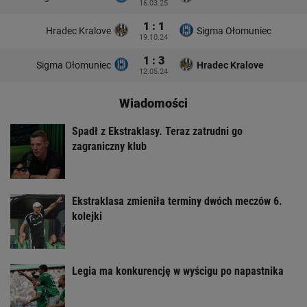
16.03.25
1 : 1
Hradec Kralove
Sigma Ołomuniec
19.10.24
1 : 3
Sigma Ołomuniec
Hradec Kralove
12.05.24
Wiadomości
Spadł z Ekstraklasy. Teraz zatrudni go
zagraniczny klub
Ekstraklasa zmieniła terminy dwóch meczów 6.
kolejki
Legia ma konkurencję w wyścigu po napastnika