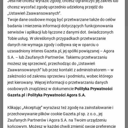
Jeśli nie chcesz wyrazić zgody, chcesz ograniczyć jej zakres lub
chcesz wycofać zgodę uprzednio udzieloną przejdź do
„Ustawień Zaawansowanych”.
Twoje dane osobowe mogą być przetwarzane także do celów
badania i mierzenia informacji dotyczących funkcjonowania
serwisów i aplikacji lub łączone z danymi dot. świadczonych
Mecz Hradec Kralove - Sigma Ołomuniec -
Tobie usług. W określonych przypadkach przetwarzanie
szczegóły
danych nie wymaga zgody i odbywa się w oparciu o
uzasadniony interes Gazeta.pl, jej spółki powiązanej – Agora
S.A. – lub Zaufanych Partnerów. Takiemu przetwarzaniu
Przegląd wydarzeń
możesz się sprzeciwić, przechodząc do „Ustawień
Zaawansowanych” lub przez kontakt z administratorem – w
Adam Griger
Matej Mikulenka
zależności od zakresu sprzeciwu i podmiotu, wobec którego
(90')
(14')
jest kierowany. Więcej informacji o przetwarzaniu danych
A. Vlkanova
J. Pokorny
osobowych znajdziesz w dokumencie
Polityka Prywatności
(14')
(16')
Gazeta.pl
i
Polityka Prywatności Agora S.A.
T. Petrasek
R. Breite
(58')
(48')
Klikając „Akceptuję” wyrażasz też zgodę na zainstalowanie i
Y. Muritala
przechowywanie plików cookie Gazeta.pl sp. z o.o., jej
(55')
Zaufanych Partnerów i Agora S.A. na Twoim urządzeniu
J. Spacil
końcowym. Możesz w każdej chwili zmienić swoje preferencje