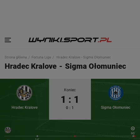
Strona główna
Fortuna Liga
Hradec Kralove - Sigma Ołomuniec
Hradec Kralove
-
Sigma Ołomuniec
Koniec
1
:
1
Hradec Kralove
Sigma Ołomuniec
0
:
1
90'
14'