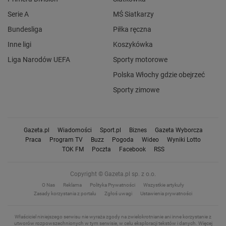
Serie A
MŚ Siatkarzy
Bundesliga
Piłka ręczna
Inne ligi
Koszykówka
Liga Narodów UEFA
Sporty motorowe
Polska Włochy gdzie obejrzeć
Sporty zimowe
Gazeta.pl
Wiadomości
Sport.pl
Biznes
Gazeta Wyborcza
Praca
Program TV
Buzz
Pogoda
Wideo
Wyniki Lotto
TOK FM
Poczta
Facebook
RSS
Copyright © Gazeta.pl sp. z o.o.
O Nas
Reklama
Polityka Prywatności
Wszystkie artykuły
Zasady korzystania z portalu
Zgłoś uwagi
Ustawienia prywatności
Właściciel niniejszego serwisu nie wyraża zgody na zwielokrotnianie ani inne korzystanie z
utworów rozpowszechnionych w tym serwisie, w celu eksploracji tekstów i danych.
Więcej