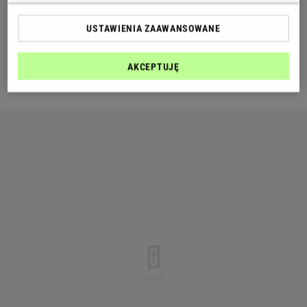
Slovan Liberec
4
3
6
USTAWIENIA ZAAWANSOWANE
Mlada Boleslav
5
2
4
AKCEPTUJĘ
Zobacz więcej