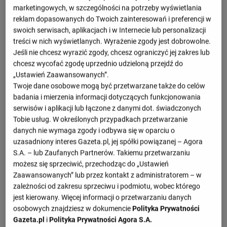
0 : 1
marketingowych, w szczególności na potrzeby wyświetlania
2 : 0
reklam dopasowanych do Twoich zainteresowań i preferencji w
FSV Mainz 05
Sigma Ołomuniec
0 : 0
swoich serwisach, aplikacjach i w Internecie lub personalizacji
0 : 0
treści w nich wyświetlanych. Wyrażenie zgody jest dobrowolne.
Sigma Ołomuniec
FSV Mainz 05
0 : 0
Jeśli nie chcesz wyrazić zgody, chcesz ograniczyć jej zakres lub
chcesz wycofać zgodę uprzednio udzieloną przejdź do
1 : 2
Lausanne
Sigma Ołomuniec
„Ustawień Zaawansowanych”.
1 : 2
Twoje dane osobowe mogą być przetwarzane także do celów
badania i mierzenia informacji dotyczących funkcjonowania
Zobacz więcej
serwisów i aplikacji lub łączone z danymi dot. świadczonych
Tobie usług. W określonych przypadkach przetwarzanie
danych nie wymaga zgody i odbywa się w oparciu o
Nadchodzące mecze
uzasadniony interes Gazeta.pl, jej spółki powiązanej – Agora
S.A. – lub Zaufanych Partnerów. Takiemu przetwarzaniu
- : -
możesz się sprzeciwić, przechodząc do „Ustawień
Artis Brno
Sigma Ołomuniec
09.08, 18:00
Zaawansowanych” lub przez kontakt z administratorem – w
- : -
zależności od zakresu sprzeciwu i podmiotu, wobec którego
Slovacko
Sigma Ołomuniec
15.08, 15:00
jest kierowany. Więcej informacji o przetwarzaniu danych
osobowych znajdziesz w dokumencie
Polityka Prywatności
- : -
Sigma Ołomuniec
Pardubice
Gazeta.pl
i
Polityka Prywatności Agora S.A.
23.08, 18:00