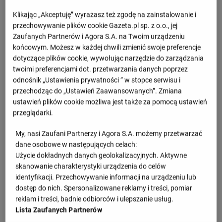
- : -
Banik Ostrawa
Sigma Ołomuniec
Klikając „Akceptuję” wyrażasz też zgodę na zainstalowanie i
29.08, 18:00
przechowywanie plików cookie Gazeta.pl sp. z o.o., jej
- : -
Zaufanych Partnerów i Agora S.A. na Twoim urządzeniu
Sigma Ołomuniec
Bohemians 1905
05.09, 13:00
końcowym. Możesz w każdej chwili zmienić swoje preferencje
dotyczące plików cookie, wywołując narzędzie do zarządzania
Zobacz więcej
twoimi preferencjami dot. przetwarzania danych poprzez
odnośnik „Ustawienia prywatności ” w stopce serwisu i
przechodząc do „Ustawień Zaawansowanych”. Zmiana
ustawień plików cookie możliwa jest także za pomocą ustawień
Fortuna Liga - Sezon zasadniczy
przeglądarki.
M
Pkt
My, nasi Zaufani Partnerzy i Agora S.A. możemy przetwarzać
dane osobowe w następujących celach:
Slavia Praga
1
2
6
Użycie dokładnych danych geolokalizacyjnych. Aktywne
skanowanie charakterystyki urządzenia do celów
Jablonec
2
2
6
identyfikacji. Przechowywanie informacji na urządzeniu lub
dostęp do nich. Spersonalizowane reklamy i treści, pomiar
Teplice
reklam i treści, badnie odbiorców i ulepszanie usług.
3
2
6
Lista Zaufanych Partnerów