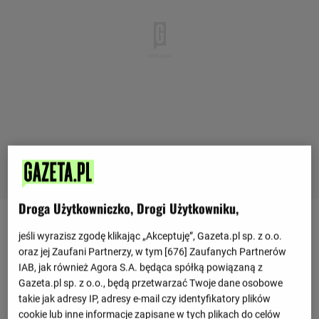
Droga Użytkowniczko, Drogi Użytkowniku,
jeśli wyrazisz zgodę klikając „Akceptuję”, Gazeta.pl sp. z o.o.
Ostatnie mecze
oraz jej Zaufani Partnerzy, w tym [
676
] Zaufanych Partnerów
IAB, jak również Agora S.A. będąca spółką powiązaną z
2 : 2
Sigma Ołomuniec
Mlada Boleslav
Gazeta.pl sp. z o.o., będą przetwarzać Twoje dane osobowe
1 : 1
takie jak adresy IP, adresy e-mail czy identyfikatory plików
2 : 1
Jablonec
Sigma Ołomuniec
cookie lub inne informacje zapisane w tych plikach do celów