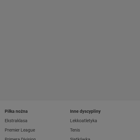
Piłka nożna
Inne dyscypliny
Ekstraklasa
Lekkoatletyka
Premier League
Tenis
Primera Division
Siatkówka