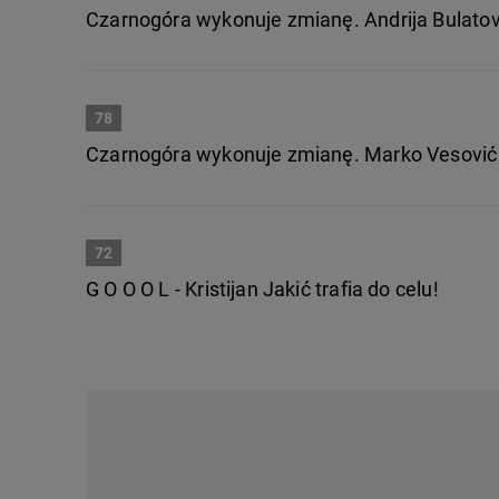
Czarnogóra wykonuje zmianę. Andrija Bulatovi
78
Czarnogóra wykonuje zmianę. Marko Vesović s
72
G O O O L - Kristijan Jakić trafia do celu!