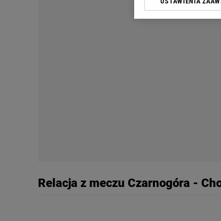
USTAWIENIA ZAA
Klikając „Akceptuję” wyra
Zaufanych Partnerów i A
dotyczące plików cookie,
odnośnik „Ustawienia pr
plików cookie możliwa je
My, nasi Zaufani Partne
Użycie dokładnych danych
Przechowywanie informacji
badnie odbiorców i uleps
Relacja z meczu Czarnogóra - Ch