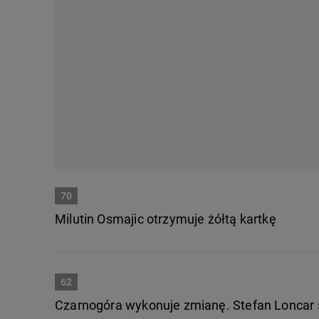
70
Milutin Osmajic otrzymuje żółtą kartkę
62
Czarnogóra wykonuje zmianę. Stefan Loncar sc