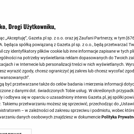
Koniec
2
:
3
ko, Drogi Użytkowniku,
2
:
1
jąc „Akceptuję”, Gazeta.pl sp. z o.o. oraz jej Zaufani Partnerzy, w tym [
67
Iv
.A. będąca spółką powiązaną z Gazeta.pl sp. z o.o., będą przetwarzać T
ail czy identyfikatory plików cookie lub inne informacje zapisane w tych p
gólności na potrzeby wyświetlania reklam dopasowanych do Twoich zain
acjach i w Internecie lub personalizacji treści w nich wyświetlanych. Wyr
cesz wyrazić zgody, chcesz ograniczyć jej zakres lub chcesz wycofać zgo
aawansowanych”.
31'
31'
37'
46'
6
 być przetwarzane także do celów badania i mierzenia informacji dot
29'
37'
46'
46'
55'
59'
 łączone z danymi dot. świadczonych Tobie usług. W określonych przypad
i odbywa się w oparciu o uzasadniony interes Gazeta.pl, jej spółki powi
. Takiemu przetwarzaniu możesz się sprzeciwić, przechodząc do „Ust
nistratorem – w zależności od zakresu sprzeciwu i podmiotu, wobec które
SKŁADY
STATYSTYKI
etwarzaniu danych osobowych znajdziesz w dokumencie
Polityka Prywatn