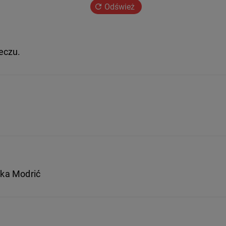
Odśwież
eczu.
uka Modrić