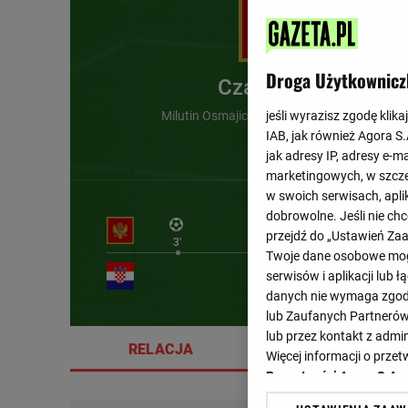
Droga Użytkownicz
Czarnogóra
Milutin Osmajic (3') , Nikola Krstovic (17')
jeśli wyrazisz zgodę klika
IAB, jak również Agora S
jak adresy IP, adresy e-m
marketingowych, w szcze
w swoich serwisach, aplik
dobrowolne. Jeśli nie ch
przejdź do „Ustawień Z
3'
17'
Twoje dane osobowe mogą
serwisów i aplikacji lub
danych nie wymaga zgody 
lub Zaufanych Partnerów
lub przez kontakt z admi
RELACJA
SZCZEGÓŁY
Więcej informacji o prz
Prywatności Agora S.A.