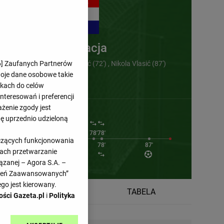
Chorwacja
6
an Perisić (37') , Kristijan Jakić (72')
] Zaufanych Partnerów
Nikola Vlasić (87')
woje dane osobowe takie
likach do celów
teresowań i preferencji
ażenie zgody jest
dę uprzednio udzieloną
2'
62'
70'
78'
78'
yczących funkcjonowania
72'
78'
87'
kach przetwarzanie
ązanej – Agora S.A. –
awień Zaawansowanych”
go jest kierowany.
TERMINARZ
TABELA
ości Gazeta.pl
i
Polityka