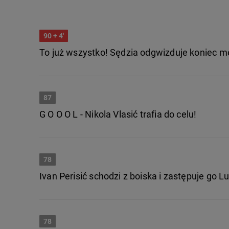
90
+ 4'
To już wszystko! Sędzia odgwizduje koniec m
87
G O O O L - Nikola Vlasić trafia do celu!
78
Ivan Perisić schodzi z boiska i zastępuje go L
78