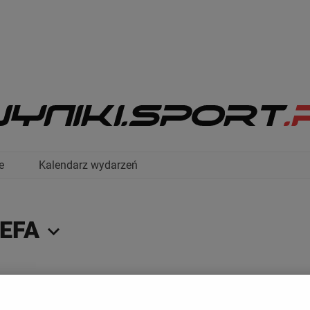
e
Kalendarz wydarzeń
UEFA
DRABINKA
STATYSTYKI
DRUŻYNY