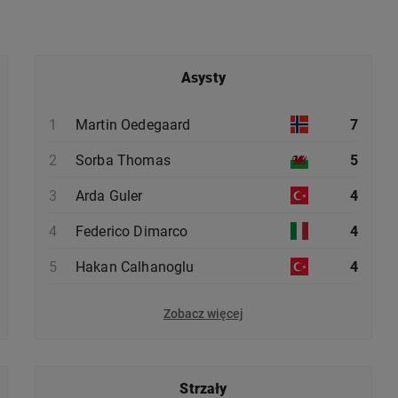
Asysty
1
Martin Oedegaard
7
2
Sorba Thomas
5
3
Arda Guler
4
4
Federico Dimarco
4
5
Hakan Calhanoglu
4
Zobacz więcej
Strzały