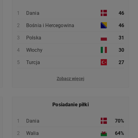
1
Dania
46
2
Bośnia i Hercegowina
46
3
Polska
31
4
Włochy
30
5
Turcja
27
Zobacz więcej
Posiadanie piłki
1
Dania
70%
2
Walia
64%