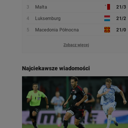
3
Malta
21/3
4
Luksemburg
21/2
5
Macedonia Północna
21/0
Zobacz więcej
Najciekawsze wiadomości