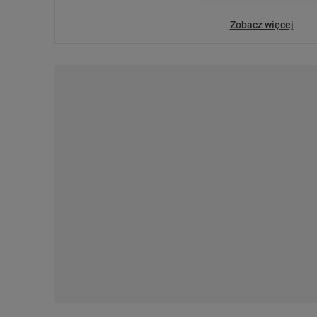
dotyczące plików cookie,
odnośnik „Ustawienia pr
Zobacz więcej
plików cookie możliwa je
My, nasi Zaufani Partne
Użycie dokładnych danych
Przechowywanie informacji
badnie odbiorców i uleps