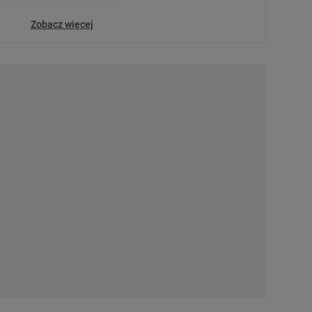
arzania danych poprzez
ych”. Zmiana ustawień
Zobacz więcej
ach:
 celów identyfikacji.
omiar reklam i treści,