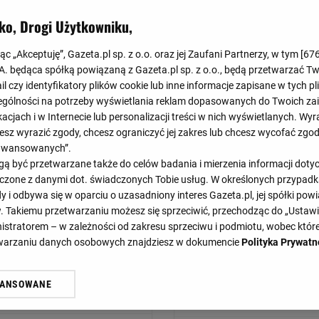
ko, Drogi Użytkowniku,
jąc „Akceptuję”, Gazeta.pl sp. z o.o. oraz jej Zaufani Partnerzy, w tym [
67
.A. będąca spółką powiązaną z Gazeta.pl sp. z o.o., będą przetwarzać T
ail czy identyfikatory plików cookie lub inne informacje zapisane w tych p
gólności na potrzeby wyświetlania reklam dopasowanych do Twoich zain
acjach i w Internecie lub personalizacji treści w nich wyświetlanych. Wyr
cesz wyrazić zgody, chcesz ograniczyć jej zakres lub chcesz wycofać zgo
aawansowanych”.
 być przetwarzane także do celów badania i mierzenia informacji dot
 łączone z danymi dot. świadczonych Tobie usług. W określonych przypad
Polska
1
Niemcy
i odbywa się w oparciu o uzasadniony interes Gazeta.pl, jej spółki powi
. Takiemu przetwarzaniu możesz się sprzeciwić, przechodząc do „Ust
Turcja
Słowacja
nistratorem – w zależności od zakresu sprzeciwu i podmiotu, wobec które
2
etwarzaniu danych osobowych znajdziesz w dokumencie
Polityka Prywatn
Włochy
Irlandia Północn
3
WANSOWANE
żasz też zgodę na zainstalowanie i przechowywanie plików cookie Gazeta.p
Dania
Luksemburg
4
gora S.A. na Twoim urządzeniu końcowym. Możesz w każdej chwili zmien