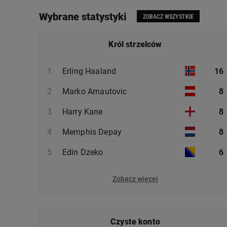
Wybrane statystyki
ZOBACZ WSZYSTKIE
Król strzelców
1
Erling Haaland
16
2
Marko Arnautovic
8
3
Harry Kane
8
4
Memphis Depay
8
5
Edin Dzeko
6
Zobacz więcej
Czyste konto