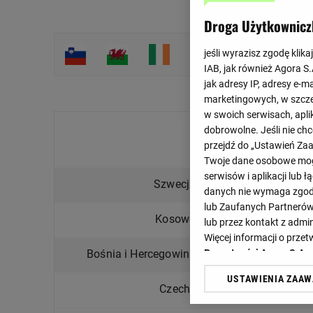
Droga Użytkownicz
jeśli wyrazisz zgodę klika
IAB, jak również Agora S
jak adresy IP, adresy e-m
marketingowych, w szcze
w swoich serwisach, aplik
Final
dobrowolne. Jeśli nie ch
przejdź do „Ustawień Z
Wybrane spotkania
Twoje dane osobowe mogą
serwisów i aplikacji lub
3 : 2
Szwecja
danych nie wymaga zgody 
2 : 1
lub Zaufanych Partnerów
0 : 1
Kosowo
lub przez kontakt z admi
0 : 0
Więcej informacji o prz
1 : 1
Bośnia i Hercegowina
Prywatności Agora S.A.
4 : 1 k.
USTAWIENIA ZAA
1 : 1
Klikając „Akceptuję” wyra
Czechy
3 : 1 k.
Zaufanych Partnerów i A