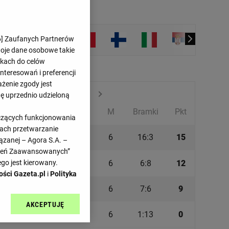
6
] Zaufanych Partnerów
woje dane osobowe takie
likach do celów
teresowań i preferencji
ażenie zgody jest
El. MŚ, Europa, grupa A
dę uprzednio udzieloną
M
Bramki
Pkt
yczących funkcjonowania
kach przetwarzanie
6
16:3
15
ązanej – Agora S.A. –
awień Zaawansowanych”
go jest kierowany.
6
6:8
12
ości Gazeta.pl
i
Polityka
a
6
7:6
9
AKCEPTUJĘ
l sp. z o.o., jej
6
1:13
0
ić swoje preferencje