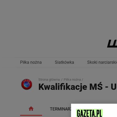
Piłka nożna
Siatkówka
Skoki narciarski
Strona główna
Piłka nożna /
Kwalifikacje MŚ - 
TERMINARZ
TABELA