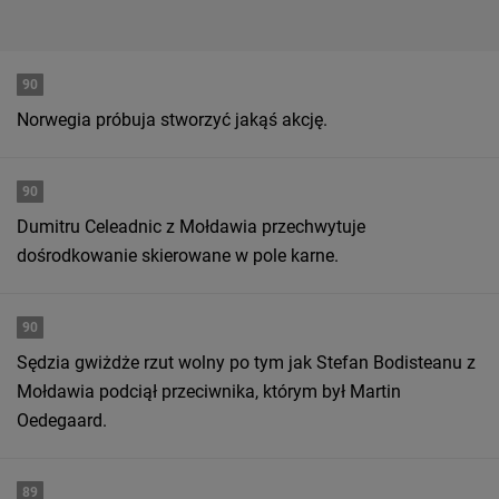
90
Norwegia próbuja stworzyć jakąś akcję.
90
Dumitru Celeadnic z Mołdawia przechwytuje
dośrodkowanie skierowane w pole karne.
90
Sędzia gwiżdże rzut wolny po tym jak Stefan Bodisteanu z
Mołdawia podciął przeciwnika, którym był Martin
Oedegaard.
89