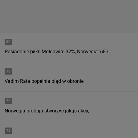
80
Posiadanie piłki: Mołdawia: 32%, Norwegia: 68%.
79
Vadim Rata popełnia błąd w obronie
79
Norwegia próbuja stworzyć jakąś akcję.
78