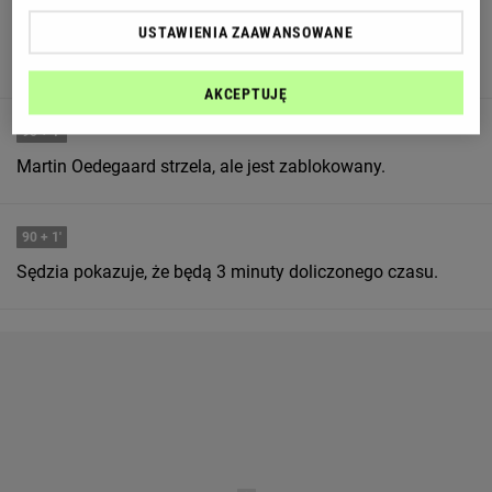
90
+ 1'
USTAWIENIA ZAAWANSOWANE
Maxim Cojocaru skutecznie blokuje strzał.
AKCEPTUJĘ
90
+ 1'
Martin Oedegaard strzela, ale jest zablokowany.
90
+ 1'
Sędzia pokazuje, że będą 3 minuty doliczonego czasu.