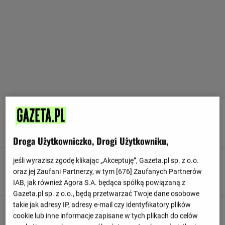
90
+ 2'
Norwegia próbuja stworzyć jakąś akcję.
Droga Użytkowniczko, Drogi Użytkowniku,
jeśli wyrazisz zgodę klikając „Akceptuję”, Gazeta.pl sp. z o.o.
90
+ 1'
oraz jej Zaufani Partnerzy, w tym [
676
] Zaufanych Partnerów
Bramkarz wybija dla drużyny Mołdawia
IAB, jak również Agora S.A. będąca spółką powiązaną z
Gazeta.pl sp. z o.o., będą przetwarzać Twoje dane osobowe
takie jak adresy IP, adresy e-mail czy identyfikatory plików
90
+ 1'
cookie lub inne informacje zapisane w tych plikach do celów