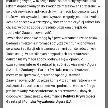
Norwegia próbuja stworzyć jakąś akcję.
marketingowych, w szczególności na potrzeby wyświetlania
reklam dopasowanych do Twoich zainteresowań i preferencji w
swoich serwisach, aplikacjach i w Internecie lub personalizacji
90
+ 1'
treści w nich wyświetlanych. Wyrażenie zgody jest dobrowolne.
Jeśli nie chcesz wyrazić zgody, chcesz ograniczyć jej zakres lub
Maxim Cojocaru skutecznie blokuje strzał.
chcesz wycofać zgodę uprzednio udzieloną przejdź do
„Ustawień Zaawansowanych”.
Twoje dane osobowe mogą być przetwarzane także do celów
badania i mierzenia informacji dotyczących funkcjonowania
serwisów i aplikacji lub łączone z danymi dot. świadczonych
Tobie usług. W określonych przypadkach przetwarzanie
danych nie wymaga zgody i odbywa się w oparciu o
uzasadniony interes Gazeta.pl, jej spółki powiązanej – Agora
S.A. – lub Zaufanych Partnerów. Takiemu przetwarzaniu
możesz się sprzeciwić, przechodząc do „Ustawień
Zaawansowanych” lub przez kontakt z administratorem – w
zależności od zakresu sprzeciwu i podmiotu, wobec którego
jest kierowany. Więcej informacji o przetwarzaniu danych
osobowych znajdziesz w dokumencie
Polityka Prywatności
Gazeta.pl
i
Polityka Prywatności Agora S.A.