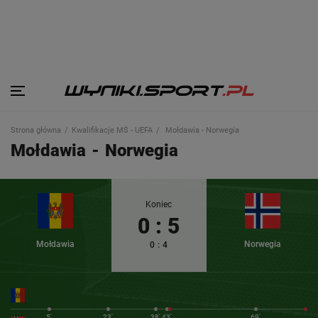
Strona główna
Kwalifikacje MŚ - UEFA
Mołdawia - Norwegia
Mołdawia
-
Norwegia
Koniec
0
:
5
Mołdawia
Norwegia
0
:
4
5'
23'
38'
43'
69'