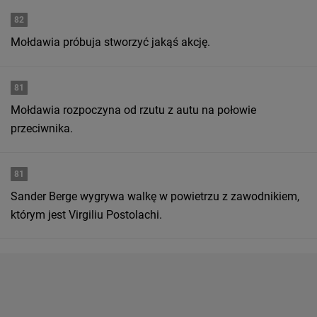
82
Mołdawia próbuja stworzyć jakąś akcję.
81
Mołdawia rozpoczyna od rzutu z autu na połowie
przeciwnika.
81
Sander Berge wygrywa walkę w powietrzu z zawodnikiem,
którym jest Virgiliu Postolachi.