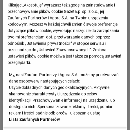
Klikając „Akceptuję” wyrażasz też zgodę na zainstalowanie i
przechowywanie plików cookie Gazeta.pl sp. z o.o., jej
Zaufanych Partnerów i Agora S.A. na Twoim urządzeniu
końcowym. Możesz w każdej chwili zmienić swoje preferencje
dotyczące plików cookie, wywołując narzędzie do zarządzania
twoimi preferencjami dot. przetwarzania danych poprzez
odnośnik „Ustawienia prywatności ” w stopce serwisu i
przechodząc do „Ustawień Zaawansowanych”. Zmiana
ustawień plików cookie możliwa jest także za pomocą ustawień
przeglądarki.
My, nasi Zaufani Partnerzy i Agora S.A. możemy przetwarzać
dane osobowe w następujących celach:
Użycie dokładnych danych geolokalizacyjnych. Aktywne
skanowanie charakterystyki urządzenia do celów
identyfikacji. Przechowywanie informacji na urządzeniu lub
dostęp do nich. Spersonalizowane reklamy i treści, pomiar
90
+ 1'
reklam i treści, badnie odbiorców i ulepszanie usług.
Sander Berge strzela, ale jest zablokowany.
Lista Zaufanych Partnerów