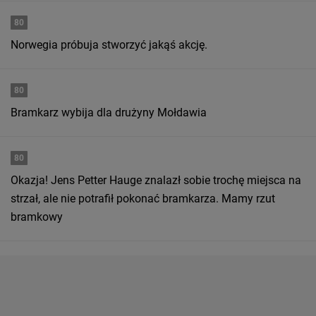
80
Norwegia próbuja stworzyć jakąś akcję.
80
Bramkarz wybija dla drużyny Mołdawia
80
Okazja! Jens Petter Hauge znalazł sobie trochę miejsca na
strzał, ale nie potrafił pokonać bramkarza. Mamy rzut
bramkowy