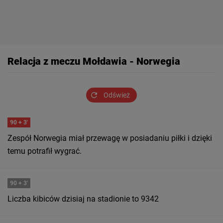
Relacja z meczu Mołdawia - Norwegia
Odśwież
90
+ 3'
Zespół Norwegia miał przewagę w posiadaniu piłki i dzięki
temu potrafił wygrać.
90
+ 3'
Liczba kibiców dzisiaj na stadionie to 9342