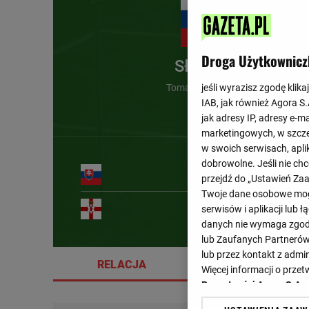
Droga Użytkownicz
Słowacja
Tomas Bobcek (90')
jeśli wyrazisz zgodę klika
IAB, jak również Agora S
jak adresy IP, adresy e-m
marketingowych, w szcze
w swoich serwisach, aplik
dobrowolne. Jeśli nie ch
przejdź do „Ustawień Z
Twoje dane osobowe mogą
23'
serwisów i aplikacji lub
danych nie wymaga zgody 
lub Zaufanych Partnerów
lub przez kontakt z admi
RELACJA
SZCZEGÓŁY
Więcej informacji o prz
Prywatności Agora S.A.