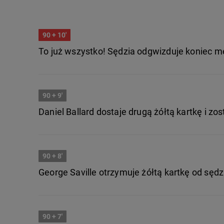
90
+ 10'
To już wszystko! Sędzia odgwizduje koniec m
90
+ 9'
Daniel Ballard dostaje drugą żółtą kartkę i zo
90
+ 8'
George Saville otrzymuje żółtą kartkę od sędz
90
+ 7'