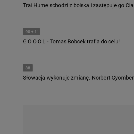
Trai Hume schodzi z boiska i zastępuje go Ci
90
+ 1'
G O O O L - Tomas Bobcek trafia do celu!
88
Słowacja wykonuje zmianę. Norbert Gyomber 