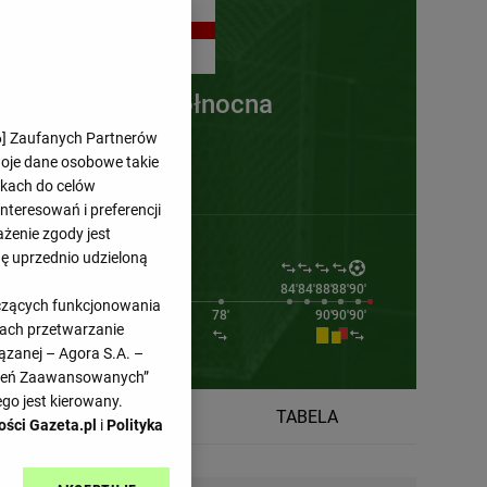
Irlandia Północna
6
] Zaufanych Partnerów
woje dane osobowe takie
likach do celów
teresowań i preferencji
ażenie zgody jest
dę uprzednio udzieloną
69'
73'
84'
84'
88'
88'
90'
yczących funkcjonowania
73'
78'
90'
90'
90'
kach przetwarzanie
ązanej – Agora S.A. –
awień Zaawansowanych”
go jest kierowany.
TERMINARZ
TABELA
ości Gazeta.pl
i
Polityka