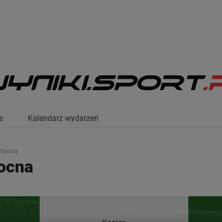
e
Kalendarz wydarzeń
ółnocna
nocna