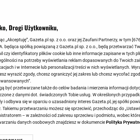
Koniec
1
:
0
ko, Drogi Użytkowniku,
0
:
0
jąc „Akceptuję”, Gazeta.pl sp. z o.o. oraz jej Zaufani Partnerzy, w tym [
67
.A. będąca spółką powiązaną z Gazeta.pl sp. z o.o., będą przetwarzać T
ail czy identyfikatory plików cookie lub inne informacje zapisane w tych p
gólności na potrzeby wyświetlania reklam dopasowanych do Twoich zain
acjach i w Internecie lub personalizacji treści w nich wyświetlanych. Wyr
cesz wyrazić zgody, chcesz ograniczyć jej zakres lub chcesz wycofać zgo
aawansowanych”.
 być przetwarzane także do celów badania i mierzenia informacji dot
46'
57'
 łączone z danymi dot. świadczonych Tobie usług. W określonych przypad
i odbywa się w oparciu o uzasadniony interes Gazeta.pl, jej spółki powi
. Takiemu przetwarzaniu możesz się sprzeciwić, przechodząc do „Ust
nistratorem – w zależności od zakresu sprzeciwu i podmiotu, wobec które
SKŁADY
STATYSTYKI
etwarzaniu danych osobowych znajdziesz w dokumencie
Polityka Prywatn