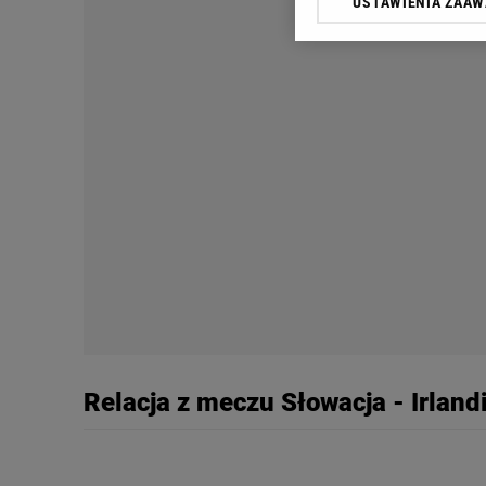
USTAWIENIA ZAA
Klikając „Akceptuję” wyra
Zaufanych Partnerów i A
dotyczące plików cookie,
odnośnik „Ustawienia pr
plików cookie możliwa je
My, nasi Zaufani Partne
Użycie dokładnych danych
Przechowywanie informacji
badnie odbiorców i uleps
Relacja z meczu Słowacja - Irlan