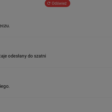
Odśwież
eczu.
staje odesłany do szatni
iego.