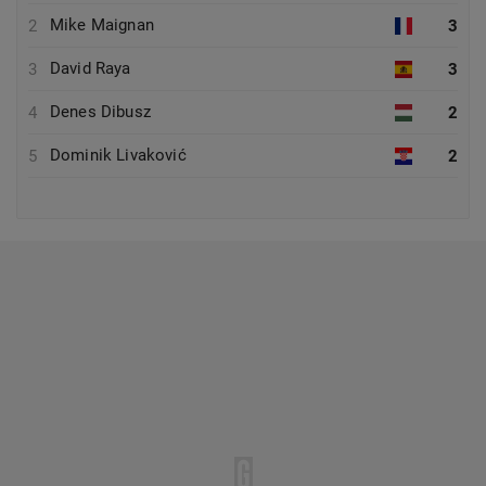
Mike Maignan
2
3
David Raya
3
3
Denes Dibusz
4
2
Dominik Livaković
5
2