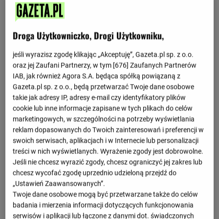
Final
Droga Użytkowniczko, Drogi Użytkowniku,
Wybrane spotkania
jeśli wyrazisz zgodę klikając „Akceptuję”, Gazeta.pl sp. z o.o.
2 : 2
Portugalia
Hiszpania
5 : 3 k.
oraz jej Zaufani Partnerzy, w tym [
676
] Zaufanych Partnerów
IAB, jak również Agora S.A. będąca spółką powiązaną z
Zobacz więcej
Gazeta.pl sp. z o.o., będą przetwarzać Twoje dane osobowe
takie jak adresy IP, adresy e-mail czy identyfikatory plików
cookie lub inne informacje zapisane w tych plikach do celów
marketingowych, w szczególności na potrzeby wyświetlania
Grupa 1
reklam dopasowanych do Twoich zainteresowań i preferencji w
M
Pkt
swoich serwisach, aplikacjach i w Internecie lub personalizacji
treści w nich wyświetlanych. Wyrażenie zgody jest dobrowolne.
1
Portugalia
6
14
Jeśli nie chcesz wyrazić zgody, chcesz ograniczyć jej zakres lub
chcesz wycofać zgodę uprzednio udzieloną przejdź do
2
Chorwacja
6
8
„Ustawień Zaawansowanych”.
Twoje dane osobowe mogą być przetwarzane także do celów
3
Szkocja
6
7
badania i mierzenia informacji dotyczących funkcjonowania
serwisów i aplikacji lub łączone z danymi dot. świadczonych