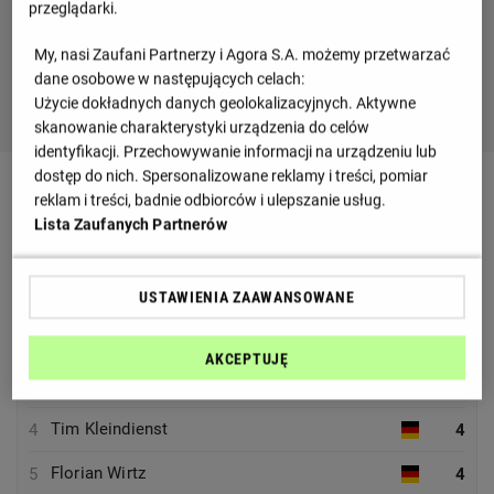
przeglądarki.
My, nasi Zaufani Partnerzy i Agora S.A. możemy przetwarzać
dane osobowe w następujących celach:
Użycie dokładnych danych geolokalizacyjnych. Aktywne
skanowanie charakterystyki urządzenia do celów
identyfikacji. Przechowywanie informacji na urządzeniu lub
dostęp do nich. Spersonalizowane reklamy i treści, pomiar
Wybrane statystyki
WSZYSTKIE
reklam i treści, badnie odbiorców i ulepszanie usług.
Lista Zaufanych Partnerów
Król strzelców
Cristiano Ronaldo
1
8
USTAWIENIA ZAAWANSOWANE
Randal Kolo Muani
2
4
AKCEPTUJĘ
Mikel Oyarzabal
3
4
Tim Kleindienst
4
4
Florian Wirtz
5
4