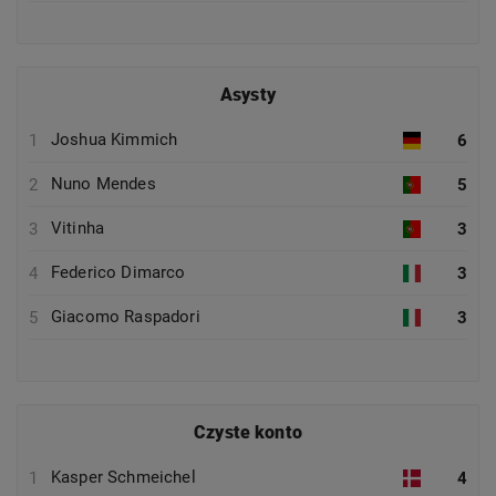
Asysty
Joshua Kimmich
1
6
Nuno Mendes
2
5
Vitinha
3
3
Federico Dimarco
4
3
Giacomo Raspadori
5
3
Czyste konto
Kasper Schmeichel
1
4