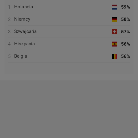
Holandia
1
59%
Niemcy
2
58%
Szwajcaria
3
57%
Hiszpania
4
56%
Belgia
5
56%