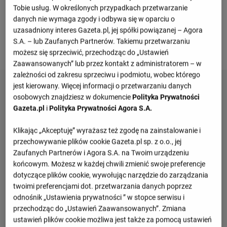
Tobie usług. W określonych przypadkach przetwarzanie
4
Polska
6
4
danych nie wymaga zgody i odbywa się w oparciu o
uzasadniony interes Gazeta.pl, jej spółki powiązanej – Agora
Zobacz więcej
S.A. – lub Zaufanych Partnerów. Takiemu przetwarzaniu
możesz się sprzeciwić, przechodząc do „Ustawień
Zaawansowanych” lub przez kontakt z administratorem – w
zależności od zakresu sprzeciwu i podmiotu, wobec którego
jest kierowany. Więcej informacji o przetwarzaniu danych
osobowych znajdziesz w dokumencie
Polityka Prywatności
Gazeta.pl
i
Polityka Prywatności Agora S.A.
Klikając „Akceptuję” wyrażasz też zgodę na zainstalowanie i
przechowywanie plików cookie Gazeta.pl sp. z o.o., jej
Zaufanych Partnerów i Agora S.A. na Twoim urządzeniu
końcowym. Możesz w każdej chwili zmienić swoje preferencje
dotyczące plików cookie, wywołując narzędzie do zarządzania
twoimi preferencjami dot. przetwarzania danych poprzez
odnośnik „Ustawienia prywatności ” w stopce serwisu i
przechodząc do „Ustawień Zaawansowanych”. Zmiana
ustawień plików cookie możliwa jest także za pomocą ustawień