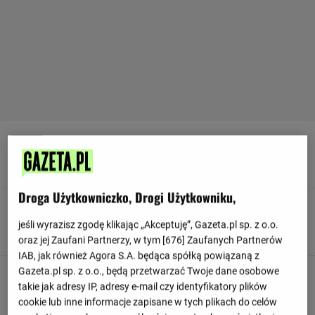
90
+ 6'
Bramkarz wybija dla drużyny Francja
Droga Użytkowniczko, Drogi Użytkowniku,
90
+ 6'
jeśli wyrazisz zgodę klikając „Akceptuję”, Gazeta.pl sp. z o.o.
Deniz Undav z Niemcy strzela daleko od celu.
oraz jej Zaufani Partnerzy, w tym [
676
] Zaufanych Partnerów
IAB, jak również Agora S.A. będąca spółką powiązaną z
Gazeta.pl sp. z o.o., będą przetwarzać Twoje dane osobowe
90
+ 5'
takie jak adresy IP, adresy e-mail czy identyfikatory plików
Francja rozpoczyna od rzutu z autu na własnej połowie
cookie lub inne informacje zapisane w tych plikach do celów