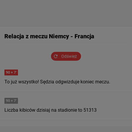
Relacja z meczu Niemcy - Francja
Odśwież
90
+ 7'
To już wszystko! Sędzia odgwizduje koniec meczu.
90
+ 7'
Liczba kibiców dzisiaj na stadionie to 51313