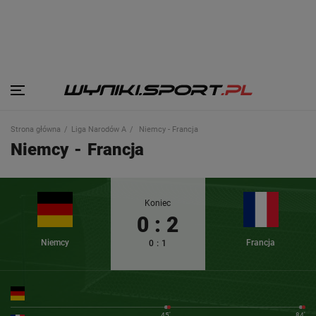
Strona główna
Liga Narodów A
Niemcy - Francja
Niemcy
-
Francja
Koniec
0
:
2
Niemcy
Francja
0
:
1
45'
84'