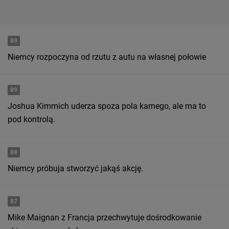
89
Niemcy rozpoczyna od rzutu z autu na własnej połowie
89
Joshua Kimmich uderza spoza pola karnego, ale ma to
pod kontrolą.
88
Niemcy próbuja stworzyć jakąś akcję.
87
Mike Maignan z Francja przechwytuje dośrodkowanie