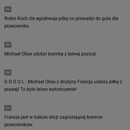
84
Robin Koch źle egzekwuje piłkę co prowadzi do gola dla
przeciwnika.
84
Michael Olise zdobył bramkę z łatwej pozycji.
84
G O O O L - Michael Olise z drużyny Francja uderza piłkę z
prawej! To było łatwe wykończenie!
84
Francja jest w trakcie akcji zagrażającej bramce
przeciwników.