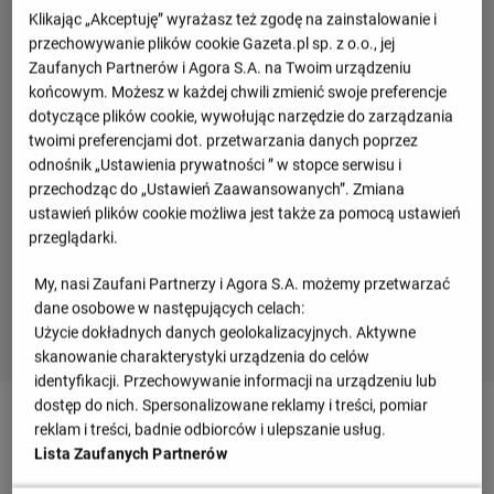
Klikając „Akceptuję” wyrażasz też zgodę na zainstalowanie i
przechowywanie plików cookie Gazeta.pl sp. z o.o., jej
Zaufanych Partnerów i Agora S.A. na Twoim urządzeniu
końcowym. Możesz w każdej chwili zmienić swoje preferencje
dotyczące plików cookie, wywołując narzędzie do zarządzania
twoimi preferencjami dot. przetwarzania danych poprzez
odnośnik „Ustawienia prywatności ” w stopce serwisu i
przechodząc do „Ustawień Zaawansowanych”. Zmiana
ustawień plików cookie możliwa jest także za pomocą ustawień
przeglądarki.
My, nasi Zaufani Partnerzy i Agora S.A. możemy przetwarzać
dane osobowe w następujących celach:
Użycie dokładnych danych geolokalizacyjnych. Aktywne
skanowanie charakterystyki urządzenia do celów
identyfikacji. Przechowywanie informacji na urządzeniu lub
dostęp do nich. Spersonalizowane reklamy i treści, pomiar
90
+ 4'
reklam i treści, badnie odbiorców i ulepszanie usług.
Matteo Guendouzi z Francja przechwytuje dośrodkowanie
Lista Zaufanych Partnerów
skierowane w pole karne.