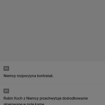
80
Niemcy rozpoczyna kontratak.
80
Robin Koch z Niemcy przechwytuje dośrodkowanie
skierowane w pole karne.