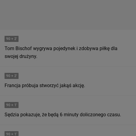
90
+ 2'
Tom Bischof wygrywa pojedynek i zdobywa piłkę dla
swojej drużyny.
90
+ 2'
Francja próbuja stworzyć jakąś akcję.
90
+ 1'
Sędzia pokazuje, że będą 6 minuty doliczonego czasu.
90
+ 1'