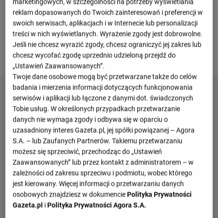
marketingowych, w szczególności na potrzeby wyświetlania
reklam dopasowanych do Twoich zainteresowań i preferencji w
90
+ 5'
swoich serwisach, aplikacjach i w Internecie lub personalizacji
treści w nich wyświetlanych. Wyrażenie zgody jest dobrowolne.
Loic Bade z Francja przechwytuje dośrodkowanie
Jeśli nie chcesz wyrazić zgody, chcesz ograniczyć jej zakres lub
skierowane w pole karne.
chcesz wycofać zgodę uprzednio udzieloną przejdź do
„Ustawień Zaawansowanych”.
Twoje dane osobowe mogą być przetwarzane także do celów
badania i mierzenia informacji dotyczących funkcjonowania
serwisów i aplikacji lub łączone z danymi dot. świadczonych
Tobie usług. W określonych przypadkach przetwarzanie
danych nie wymaga zgody i odbywa się w oparciu o
uzasadniony interes Gazeta.pl, jej spółki powiązanej – Agora
S.A. – lub Zaufanych Partnerów. Takiemu przetwarzaniu
możesz się sprzeciwić, przechodząc do „Ustawień
Zaawansowanych” lub przez kontakt z administratorem – w
zależności od zakresu sprzeciwu i podmiotu, wobec którego
jest kierowany. Więcej informacji o przetwarzaniu danych
osobowych znajdziesz w dokumencie
Polityka Prywatności
Gazeta.pl
i
Polityka Prywatności Agora S.A.