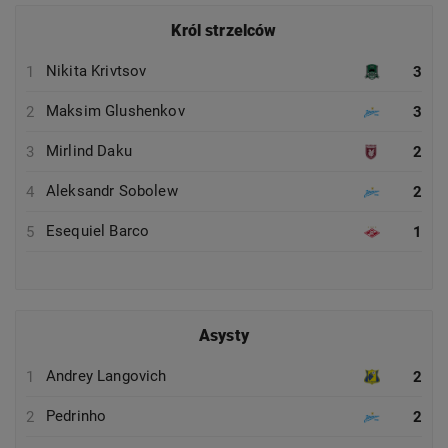
Król strzelców
Nikita Krivtsov
1
3
Maksim Glushenkov
2
3
Mirlind Daku
3
2
Aleksandr Sobolew
4
2
Esequiel Barco
5
1
Asysty
Andrey Langovich
1
2
Pedrinho
2
2