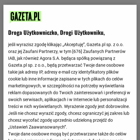
2 kolejka
Wybrane spotkania
Droga Użytkowniczko, Drogi Użytkowniku,
2 : 4
Rodina
FK Rostów
1 : 1
jeśli wyrazisz zgodę klikając „Akceptuję”, Gazeta.pl sp. z o.o.
1 : 2
oraz jej Zaufani Partnerzy, w tym [
676
] Zaufanych Partnerów
Akron Togliatti
Rubin Kazań
1 : 2
IAB, jak również Agora S.A. będąca spółką powiązaną z
Gazeta.pl sp. z o.o., będą przetwarzać Twoje dane osobowe
1 : 1
CSKA Moskwa
Krylja Sowietow Samara
takie jak adresy IP, adresy e-mail czy identyfikatory plików
1 : 0
cookie lub inne informacje zapisane w tych plikach do celów
2 : 1
Dynamo Makhachkala
Lokomotiw Moskwa
marketingowych, w szczególności na potrzeby wyświetlania
0 : 1
reklam dopasowanych do Twoich zainteresowań i preferencji w
2 : 1
swoich serwisach, aplikacjach i w Internecie lub personalizacji
Bałtika
Dynamo Moskwa
0 : 0
treści w nich wyświetlanych. Wyrażenie zgody jest dobrowolne.
Jeśli nie chcesz wyrazić zgody, chcesz ograniczyć jej zakres lub
Zobacz więcej
chcesz wycofać zgodę uprzednio udzieloną przejdź do
„Ustawień Zaawansowanych”.
Twoje dane osobowe mogą być przetwarzane także do celów