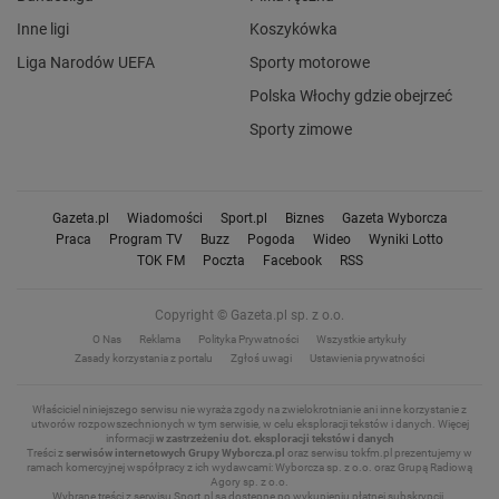
Inne ligi
Koszykówka
Liga Narodów UEFA
Sporty motorowe
Polska Włochy gdzie obejrzeć
Sporty zimowe
Gazeta.pl
Wiadomości
Sport.pl
Biznes
Gazeta Wyborcza
Praca
Program TV
Buzz
Pogoda
Wideo
Wyniki Lotto
TOK FM
Poczta
Facebook
RSS
Copyright © Gazeta.pl sp. z o.o.
O Nas
Reklama
Polityka Prywatności
Wszystkie artykuły
Zasady korzystania z portalu
Zgłoś uwagi
Ustawienia prywatności
Właściciel niniejszego serwisu nie wyraża zgody na zwielokrotnianie ani inne korzystanie z
utworów rozpowszechnionych w tym serwisie, w celu eksploracji tekstów i danych.
Więcej
informacji
w zastrzeżeniu dot. eksploracji tekstów i danych
Treści z
serwisów internetowych Grupy Wyborcza.pl
oraz serwisu tokfm.pl prezentujemy w
ramach komercyjnej współpracy z ich wydawcami: Wyborcza sp. z o.o. oraz Grupą Radiową
Agory sp. z o.o.
Wybrane treści z serwisu Sport.pl są dostępne po wykupieniu płatnej subskrypcji.