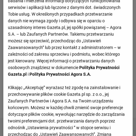
badania i mierzenia informacji dotyczących funkcjonowania
Priemjer-Liga
serwisów i aplikacji lub łączone z danymi dot. świadczonych
M
Pkt
Tobie usług. W określonych przypadkach przetwarzanie
danych nie wymaga zgody i odbywa się w oparciu o
1
Zenit St Petersburg
2
6
uzasadniony interes Gazeta.pl, jej spółki powiązanej – Agora
S.A. – lub Zaufanych Partnerów. Takiemu przetwarzaniu
2
Spartak Moskwa
2
6
możesz się sprzeciwić, przechodząc do „Ustawień
Zaawansowanych” lub przez kontakt z administratorem – w
3
FK Krasnodar
2
6
zależności od zakresu sprzeciwu i podmiotu, wobec którego
jest kierowany. Więcej informacji o przetwarzaniu danych
4
Dynamo Makhachkala
2
6
osobowych znajdziesz w dokumencie
Polityka Prywatności
Gazeta.pl
i
Polityka Prywatności Agora S.A.
5
CSKA Moskwa
2
4
Klikając „Akceptuję” wyrażasz też zgodę na zainstalowanie i
przechowywanie plików cookie Gazeta.pl sp. z o.o., jej
Zobacz więcej
Zaufanych Partnerów i Agora S.A. na Twoim urządzeniu
końcowym. Możesz w każdej chwili zmienić swoje preferencje
dotyczące plików cookie, wywołując narzędzie do zarządzania
twoimi preferencjami dot. przetwarzania danych poprzez
odnośnik „Ustawienia prywatności ” w stopce serwisu i
przechodząc do „Ustawień Zaawansowanych”. Zmiana