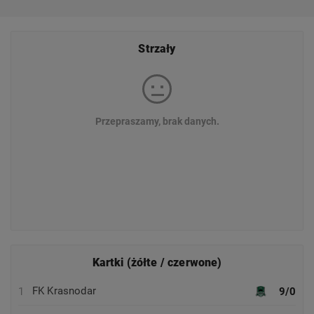
Strzały
Przepraszamy, brak danych.
Kartki (żółte / czerwone)
FK Krasnodar
1
9/0