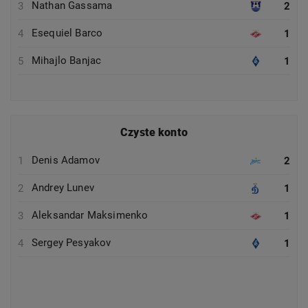
Nathan Gassama
3
2
Esequiel Barco
4
1
Mihajlo Banjac
5
1
Czyste konto
Denis Adamov
1
2
Andrey Lunev
2
1
Aleksandar Maksimenko
3
1
Sergey Pesyakov
4
1