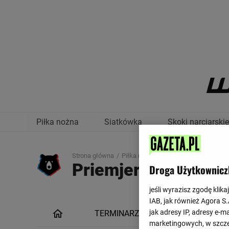
Piłka nożna
Siatkówka
Skoki narciarskie
Strona główna
Piłka nożna /
Priemjer-Liga
Droga Użytkownicz
jeśli wyrazisz zgodę klika
IAB, jak również Agora S
jak adresy IP, adresy e-m
TERMINARZ
TABELA
marketingowych, w szcze