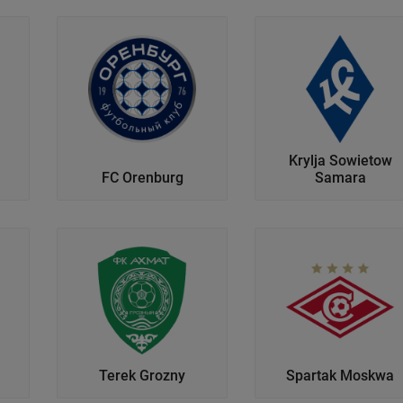
Krylja Sowietow
FC Orenburg
Samara
Terek Grozny
Spartak Moskwa