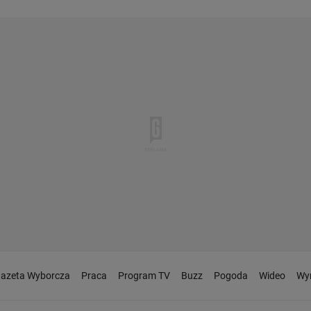
azeta Wyborcza
Praca
Program TV
Buzz
Pogoda
Wideo
Wyn