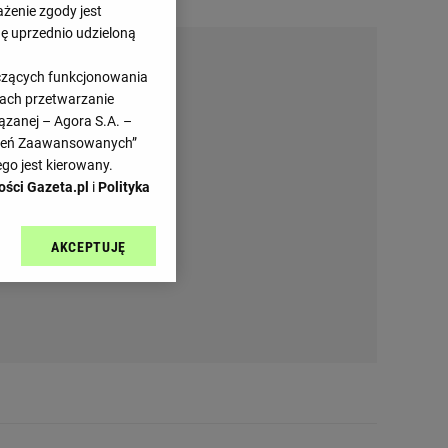
ażenie zgody jest
dę uprzednio udzieloną
yczących funkcjonowania
kach przetwarzanie
ązanej – Agora S.A. –
awień Zaawansowanych”
go jest kierowany.
ości Gazeta.pl
i
Polityka
AKCEPTUJĘ
l sp. z o.o., jej
ić swoje preferencje
arzania danych poprzez
ych”. Zmiana ustawień
ach:
 celów identyfikacji.
omiar reklam i treści,