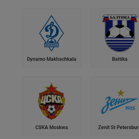
badnie odbiorców i uleps
Dynamo Makhachkala
Bałtika
CSKA Moskwa
Zenit St Petersbu