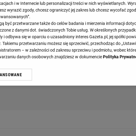
acjach i w Internecie lub personalizacji treści w nich wyświetlanych. Wyr
cesz wyrazić zgody, chcesz ograniczyć jej zakres lub chcesz wycofać zgo
aawansowanych”.
 być przetwarzane także do celów badania i mierzenia informacji dot
 łączone z danymi dot. świadczonych Tobie usług. W określonych przypad
i odbywa się w oparciu o uzasadniony interes Gazeta.pl, jej spółki powi
. Takiemu przetwarzaniu możesz się sprzeciwić, przechodząc do „Ust
nistratorem – w zależności od zakresu sprzeciwu i podmiotu, wobec które
etwarzaniu danych osobowych znajdziesz w dokumencie
Polityka Prywatn
WANSOWANE
żasz też zgodę na zainstalowanie i przechowywanie plików cookie Gazeta.p
gora S.A. na Twoim urządzeniu końcowym. Możesz w każdej chwili zmien
 wywołując narzędzie do zarządzania twoimi preferencjami dot. przetw
ywatności ” w stopce serwisu i przechodząc do „Ustawień Zaawansowan
st także za pomocą ustawień przeglądarki.
rzy i Agora S.A. możemy przetwarzać dane osobowe w następujących cel
 geolokalizacyjnych. Aktywne skanowanie charakterystyki urządzenia do
 na urządzeniu lub dostęp do nich. Spersonalizowane reklamy i treści, p