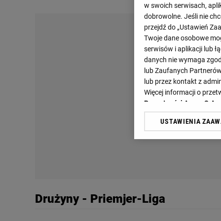
w swoich serwisach, aplik
dobrowolne. Jeśli nie ch
przejdź do „Ustawień Z
Twoje dane osobowe mogą
serwisów i aplikacji lub
danych nie wymaga zgody 
lub Zaufanych Partnerów
lub przez kontakt z admi
Więcej informacji o prz
Prywatności Agora S.A.
USTAWIENIA ZAA
Klikając „Akceptuję” wyra
Zaufanych Partnerów i A
dotyczące plików cookie,
odnośnik „Ustawienia pr
plików cookie możliwa je
My, nasi Zaufani Partne
Drużyny - Priemjer-Liga
Użycie dokładnych danych
Przechowywanie informacji