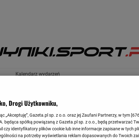
Kalendarz wydarzeń
ko, Drogi Użytkowniku,
jąc „Akceptuję”, Gazeta.pl sp. z o.o. oraz jej Zaufani Partnerzy, w tym [
67
.A. będąca spółką powiązaną z Gazeta.pl sp. z o.o., będą przetwarzać T
ail czy identyfikatory plików cookie lub inne informacje zapisane w tych p
DRUŻYNY
gólności na potrzeby wyświetlania reklam dopasowanych do Twoich zain