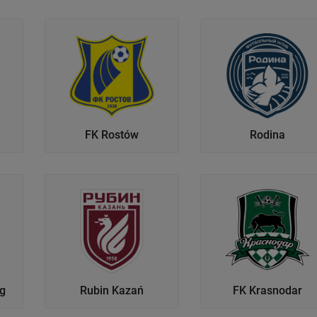
zanie usług.
Lista Zaufanych Partnerów
FK Rostów
Rodina
rg
Rubin Kazań
FK Krasnodar