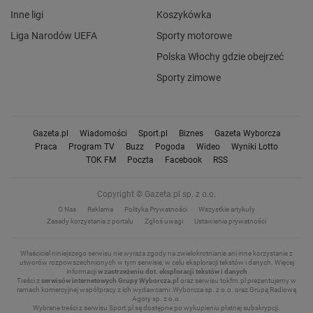
Inne ligi
Koszykówka
Liga Narodów UEFA
Sporty motorowe
Polska Włochy gdzie obejrzeć
Sporty zimowe
Gazeta.pl
Wiadomości
Sport.pl
Biznes
Gazeta Wyborcza
Praca
Program TV
Buzz
Pogoda
Wideo
Wyniki Lotto
TOK FM
Poczta
Facebook
RSS
Copyright © Gazeta.pl sp. z o.o.
O Nas
Reklama
Polityka Prywatności
Wszystkie artykuły
Zasady korzystania z portalu
Zgłoś uwagi
Ustawienia prywatności
Właściciel niniejszego serwisu nie wyraża zgody na zwielokrotnianie ani inne korzystanie z
utworów rozpowszechnionych w tym serwisie, w celu eksploracji tekstów i danych.
Więcej
informacji
w zastrzeżeniu dot. eksploracji tekstów i danych
Treści z
serwisów internetowych Grupy Wyborcza.pl
oraz serwisu tokfm.pl prezentujemy w
ramach komercyjnej współpracy z ich wydawcami: Wyborcza sp. z o.o. oraz Grupą Radiową
Agory sp. z o.o.
Wybrane treści z serwisu Sport.pl są dostępne po wykupieniu płatnej subskrypcji.