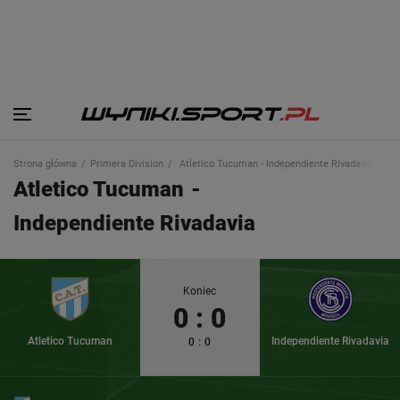
Strona główna
Primera Division
Atletico Tucuman - Independiente Rivadavia
Atletico Tucuman
-
Independiente Rivadavia
Koniec
0
:
0
Atletico Tucuman
Independiente Rivadavia
0
:
0