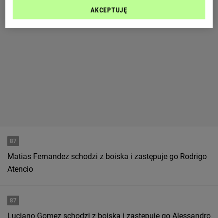
AKCEPTUJĘ
87
Matias Fernandez schodzi z boiska i zastępuje go Rodrigo
Atencio
87
Luciano Gomez schodzi z boiska i zastępuje go Alessandro