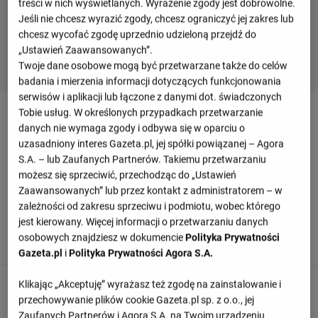
treści w nich wyświetlanych. Wyrażenie zgody jest dobrowolne.
Jeśli nie chcesz wyrazić zgody, chcesz ograniczyć jej zakres lub
chcesz wycofać zgodę uprzednio udzieloną przejdź do
„Ustawień Zaawansowanych”.
Twoje dane osobowe mogą być przetwarzane także do celów
badania i mierzenia informacji dotyczących funkcjonowania
serwisów i aplikacji lub łączone z danymi dot. świadczonych
Relacja z meczu Atletico Tucuman -
Tobie usług. W określonych przypadkach przetwarzanie
danych nie wymaga zgody i odbywa się w oparciu o
Independiente Rivadavia
uzasadniony interes Gazeta.pl, jej spółki powiązanej – Agora
S.A. – lub Zaufanych Partnerów. Takiemu przetwarzaniu
możesz się sprzeciwić, przechodząc do „Ustawień
Odśwież
Zaawansowanych” lub przez kontakt z administratorem – w
zależności od zakresu sprzeciwu i podmiotu, wobec którego
90
+ 5'
jest kierowany. Więcej informacji o przetwarzaniu danych
osobowych znajdziesz w dokumencie
Polityka Prywatności
To już wszystko! Sędzia odgwizduje koniec meczu.
Gazeta.pl
i
Polityka Prywatności Agora S.A.
Klikając „Akceptuję” wyrażasz też zgodę na zainstalowanie i
90
+ 5'
przechowywanie plików cookie Gazeta.pl sp. z o.o., jej
Atletico Tucuman wykonuje zmianę. Lautaro Godoy
Zaufanych Partnerów i Agora S.A. na Twoim urządzeniu