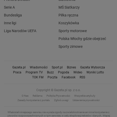
Serie A
MŚ Siatkarzy
Bundesliga
Piłka ręczna
Inne ligi
Koszykówka
Liga Narodów UEFA
Sporty motorowe
Polska Włochy gdzie obejrzeć
Sporty zimowe
Gazeta.pl
Wiadomości
Sport.pl
Biznes
Gazeta Wyborcza
Praca
Program TV
Buzz
Pogoda
Wideo
Wyniki Lotto
TOK FM
Poczta
Facebook
RSS
Copyright © Gazeta.pl sp. z o.o.
O Nas
Reklama
Polityka Prywatności
Wszystkie artykuły
Zasady korzystania z portalu
Zgłoś uwagi
Ustawienia prywatności
Właściciel niniejszego serwisu nie wyraża zgody na zwielokrotnianie ani inne korzystanie z
utworów rozpowszechnionych w tym serwisie, w celu eksploracji tekstów i danych.
Więcej