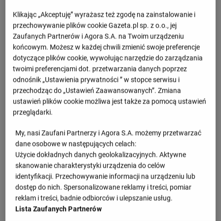
- : -
Independiente
Independiente Rivadavia
Klikając „Akceptuję” wyrażasz też zgodę na zainstalowanie i
22.08, 21:30
przechowywanie plików cookie Gazeta.pl sp. z o.o., jej
- : -
Zaufanych Partnerów i Agora S.A. na Twoim urządzeniu
Independiente Rivadavia
Racing Club
31.08, 00:30
końcowym. Możesz w każdej chwili zmienić swoje preferencje
dotyczące plików cookie, wywołując narzędzie do zarządzania
Zobacz więcej
twoimi preferencjami dot. przetwarzania danych poprzez
odnośnik „Ustawienia prywatności ” w stopce serwisu i
przechodząc do „Ustawień Zaawansowanych”. Zmiana
ustawień plików cookie możliwa jest także za pomocą ustawień
Argentyna
przeglądarki.
M
Pkt
My, nasi Zaufani Partnerzy i Agora S.A. możemy przetwarzać
dane osobowe w następujących celach:
Independiente Rivadavia
1
16
34
Użycie dokładnych danych geolokalizacyjnych. Aktywne
skanowanie charakterystyki urządzenia do celów
Estudiantes
2
16
31
identyfikacji. Przechowywanie informacji na urządzeniu lub
dostęp do nich. Spersonalizowane reklamy i treści, pomiar
Boca Juniors
reklam i treści, badnie odbiorców i ulepszanie usług.
3
16
30
Lista Zaufanych Partnerów