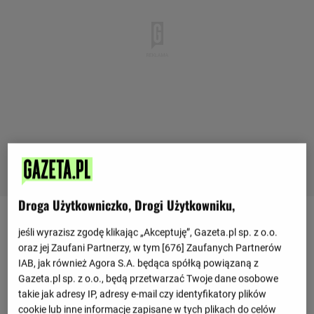
Droga Użytkowniczko, Drogi Użytkowniku,
jeśli wyrazisz zgodę klikając „Akceptuję”, Gazeta.pl sp. z o.o.
Ostatnie mecze
oraz jej Zaufani Partnerzy, w tym [
676
] Zaufanych Partnerów
IAB, jak również Agora S.A. będąca spółką powiązaną z
2 : 1
Independiente Rivadavia
Estudiantes de Rio Cuarto
Gazeta.pl sp. z o.o., będą przetwarzać Twoje dane osobowe
0 : 0
takie jak adresy IP, adresy e-mail czy identyfikatory plików
2 : 1
Sarmiento
Independiente Rivadavia
cookie lub inne informacje zapisane w tych plikach do celów