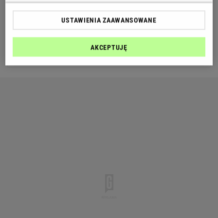
River Plate
4
16
29
USTAWIENIA ZAAWANSOWANE
Argentinos Juniors
5
16
29
AKCEPTUJĘ
Zobacz więcej