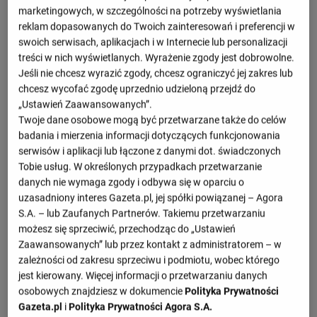
2 : 1
marketingowych, w szczególności na potrzeby wyświetlania
2 : 1
reklam dopasowanych do Twoich zainteresowań i preferencji w
Independiente Rivadavia
Huracan
2 : 0
swoich serwisach, aplikacjach i w Internecie lub personalizacji
0 : 0
treści w nich wyświetlanych. Wyrażenie zgody jest dobrowolne.
Atletico Tucuman
Independiente Rivadavia
0 : 0
Jeśli nie chcesz wyrazić zgody, chcesz ograniczyć jej zakres lub
chcesz wycofać zgodę uprzednio udzieloną przejdź do
1 : 3
Bolivar
Independiente Rivadavia
„Ustawień Zaawansowanych”.
0 : 1
Twoje dane osobowe mogą być przetwarzane także do celów
badania i mierzenia informacji dotyczących funkcjonowania
Zobacz więcej
serwisów i aplikacji lub łączone z danymi dot. świadczonych
Tobie usług. W określonych przypadkach przetwarzanie
danych nie wymaga zgody i odbywa się w oparciu o
Nadchodzące mecze
uzasadniony interes Gazeta.pl, jej spółki powiązanej – Agora
S.A. – lub Zaufanych Partnerów. Takiemu przetwarzaniu
- : -
możesz się sprzeciwić, przechodząc do „Ustawień
Fluminense
Independiente Rivadavia
11.08, 22:00
Zaawansowanych” lub przez kontakt z administratorem – w
- : -
zależności od zakresu sprzeciwu i podmiotu, wobec którego
Belgrano
Independiente Rivadavia
15.08, 22:00
jest kierowany. Więcej informacji o przetwarzaniu danych
osobowych znajdziesz w dokumencie
Polityka Prywatności
- : -
Independiente Rivadavia
Fluminense
Gazeta.pl
i
Polityka Prywatności Agora S.A.
18.08, 22:00