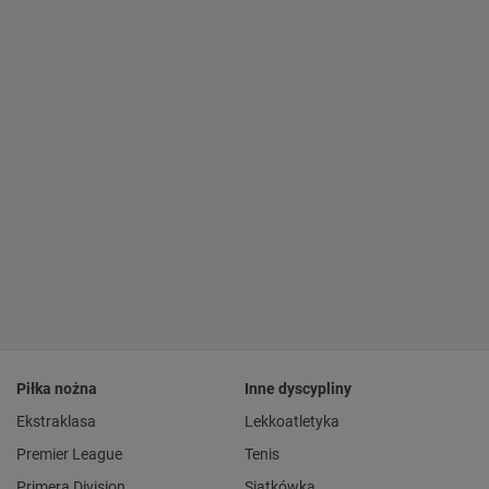
Piłka nożna
Inne dyscypliny
Ekstraklasa
Lekkoatletyka
Premier League
Tenis
Primera Division
Siatkówka