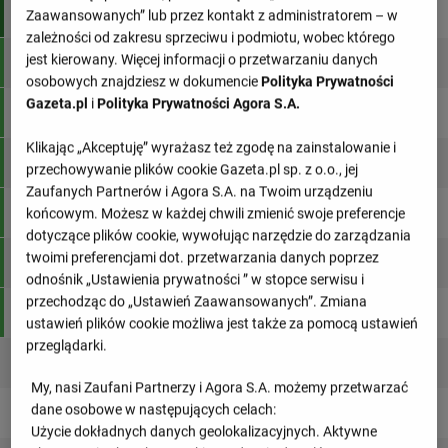
2
Frosinone
38
76:34
81
Zaawansowanych” lub przez kontakt z administratorem – w
zależności od zakresu sprzeciwu i podmiotu, wobec którego
jest kierowany. Więcej informacji o przetwarzaniu danych
3
Monza
38
61:32
76
osobowych znajdziesz w dokumencie
Polityka Prywatności
Gazeta.pl
i
Polityka Prywatności Agora S.A.
4
Palermo
38
61:33
72
Klikając „Akceptuję” wyrażasz też zgodę na zainstalowanie i
5
Catanzaro
38
62:51
59
przechowywanie plików cookie Gazeta.pl sp. z o.o., jej
Zaufanych Partnerów i Agora S.A. na Twoim urządzeniu
6
Modena
38
49:36
55
końcowym. Możesz w każdej chwili zmienić swoje preferencje
dotyczące plików cookie, wywołując narzędzie do zarządzania
twoimi preferencjami dot. przetwarzania danych poprzez
7
Juve Stabia
38
44:45
51
odnośnik „Ustawienia prywatności ” w stopce serwisu i
przechodząc do „Ustawień Zaawansowanych”. Zmiana
8
Avellino
38
43:55
49
ustawień plików cookie możliwa jest także za pomocą ustawień
przeglądarki.
9
Mantova
38
45:57
46
My, nasi Zaufani Partnerzy i Agora S.A. możemy przetwarzać
dane osobowe w następujących celach:
10
Calcio Padova
38
39:49
46
Użycie dokładnych danych geolokalizacyjnych. Aktywne