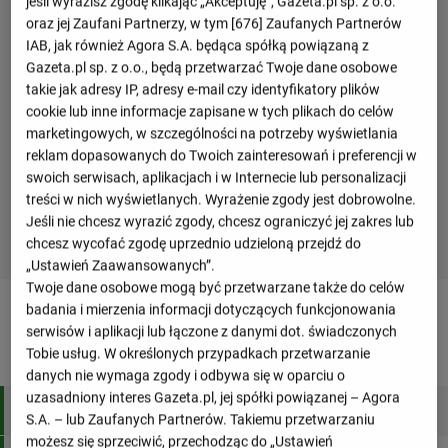
jeśli wyrazisz zgodę klikając „Akceptuję”, Gazeta.pl sp. z o.o.
oraz jej Zaufani Partnerzy, w tym [
676
] Zaufanych Partnerów
IAB, jak również Agora S.A. będąca spółką powiązaną z
Gazeta.pl sp. z o.o., będą przetwarzać Twoje dane osobowe
takie jak adresy IP, adresy e-mail czy identyfikatory plików
cookie lub inne informacje zapisane w tych plikach do celów
marketingowych, w szczególności na potrzeby wyświetlania
reklam dopasowanych do Twoich zainteresowań i preferencji w
swoich serwisach, aplikacjach i w Internecie lub personalizacji
treści w nich wyświetlanych. Wyrażenie zgody jest dobrowolne.
Jeśli nie chcesz wyrazić zgody, chcesz ograniczyć jej zakres lub
chcesz wycofać zgodę uprzednio udzieloną przejdź do
„Ustawień Zaawansowanych”.
Twoje dane osobowe mogą być przetwarzane także do celów
Tabela ligowa - Serie B
badania i mierzenia informacji dotyczących funkcjonowania
serwisów i aplikacji lub łączone z danymi dot. świadczonych
Tobie usług. W określonych przypadkach przetwarzanie
M
Bramki
Pkt
danych nie wymaga zgody i odbywa się w oparciu o
uzasadniony interes Gazeta.pl, jej spółki powiązanej – Agora
1
Venezia
38
77:31
82
S.A. – lub Zaufanych Partnerów. Takiemu przetwarzaniu
możesz się sprzeciwić, przechodząc do „Ustawień