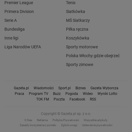
Premier League
Tenis
Primera Division
Siatkówka
Serie A
MŚ Siatkarzy
Bundesliga
Piłka ręczna
Inne ligi
Koszykówka
Liga Narodów UEFA
Sporty motorowe
Polska Włochy gdzie obejrzeć
Sporty zimowe
Gazeta.pl
Wiadomości
Sport.pl
Biznes
Gazeta Wyborcza
Praca
Program TV
Buzz
Pogoda
Wideo
Wyniki Lotto
TOK FM
Poczta
Facebook
RSS
Copyright © Gazeta.pl sp. z o.o.
O Nas
Reklama
Polityka Prywatności
Wszystkie artykuły
Zasady korzystania z portalu
Zgłoś uwagi
Ustawienia prywatności