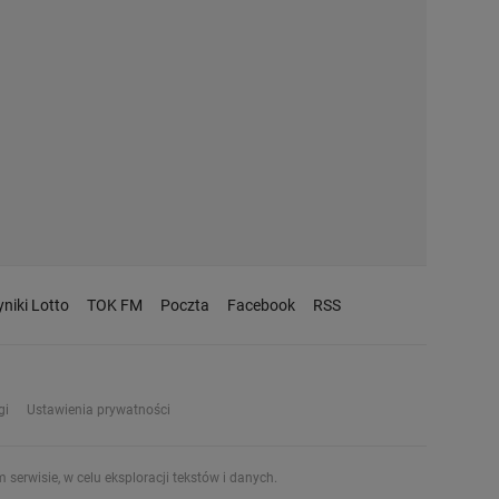
niki Lotto
TOK FM
Poczta
Facebook
RSS
gi
Ustawienia prywatności
serwisie, w celu eksploracji tekstów i danych.