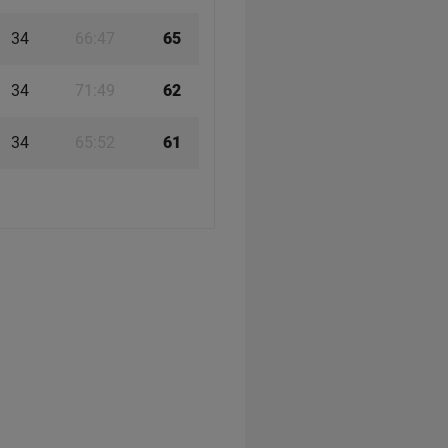
34
66:47
65
34
71:49
62
34
65:52
61