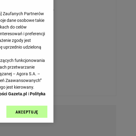
Przepraszamy, brak danych.
6
] Zaufanych Partnerów
woje dane osobowe takie
likach do celów
teresowań i preferencji
ażenie zgody jest
dę uprzednio udzieloną
yczących funkcjonowania
kach przetwarzanie
ązanej – Agora S.A. –
awień Zaawansowanych”
go jest kierowany.
ości Gazeta.pl
i
Polityka
AKCEPTUJĘ
l sp. z o.o., jej
ić swoje preferencje
arzania danych poprzez
ych”. Zmiana ustawień