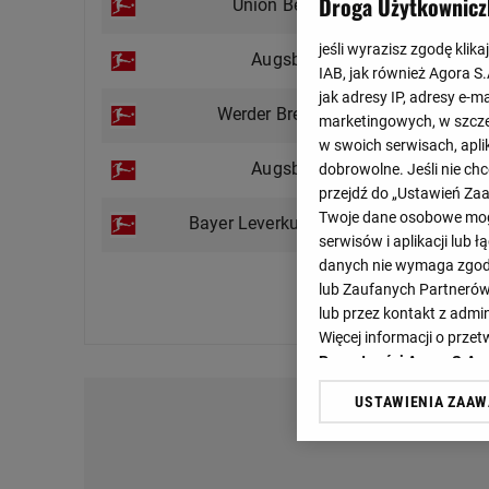
Droga Użytkownicz
Union Berlin
2 : 0
3 : 1
jeśli wyrazisz zgodę klika
Augsburg
IAB, jak również Agora S
2 : 0
jak adresy IP, adresy e-m
1 : 3
Werder Brema
marketingowych, w szcze
0 : 2
w swoich serwisach, aplik
1 : 1
Augsburg
dobrowolne. Jeśli nie ch
1 : 0
przejdź do „Ustawień Z
1 : 2
Twoje dane osobowe mogą
Bayer Leverkusen
1 : 1
serwisów i aplikacji lub
danych nie wymaga zgody 
lub Zaufanych Partnerów
Zobacz więcej
lub przez kontakt z admi
Więcej informacji o prz
Prywatności Agora S.A.
USTAWIENIA ZAA
Klikając „Akceptuję” wyra
Zaufanych Partnerów i A
dotyczące plików cookie,
odnośnik „Ustawienia pr