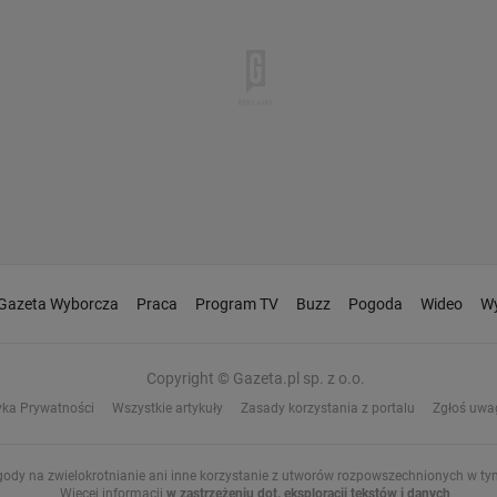
Gazeta Wyborcza
Praca
Program TV
Buzz
Pogoda
Wideo
Wy
Copyright © Gazeta.pl sp. z o.o.
yka Prywatności
Wszystkie artykuły
Zasady korzystania z portalu
Zgłoś uwa
gody na zwielokrotnianie ani inne korzystanie z utworów rozpowszechnionych w tym 
Więcej informacji
w zastrzeżeniu dot. eksploracji tekstów i danych