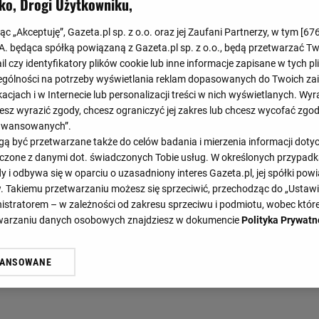
ko, Drogi Użytkowniku,
Augsburg
jąc „Akceptuję”, Gazeta.pl sp. z o.o. oraz jej Zaufani Partnerzy, w tym [
67
Borussia M'gladbach
.A. będąca spółką powiązaną z Gazeta.pl sp. z o.o., będą przetwarzać T
ail czy identyfikatory plików cookie lub inne informacje zapisane w tych p
Augsburg
gólności na potrzeby wyświetlania reklam dopasowanych do Twoich zain
acjach i w Internecie lub personalizacji treści w nich wyświetlanych. Wyr
Eintracht Frankfurt
cesz wyrazić zgody, chcesz ograniczyć jej zakres lub chcesz wycofać zgo
aawansowanych”.
 być przetwarzane także do celów badania i mierzenia informacji dot
Augsburg
 łączone z danymi dot. świadczonych Tobie usług. W określonych przypad
i odbywa się w oparciu o uzasadniony interes Gazeta.pl, jej spółki powi
. Takiemu przetwarzaniu możesz się sprzeciwić, przechodząc do „Ust
nistratorem – w zależności od zakresu sprzeciwu i podmiotu, wobec które
etwarzaniu danych osobowych znajdziesz w dokumencie
Polityka Prywatn
WANSOWANE
żasz też zgodę na zainstalowanie i przechowywanie plików cookie Gazeta.p
gora S.A. na Twoim urządzeniu końcowym. Możesz w każdej chwili zmien
 wywołując narzędzie do zarządzania twoimi preferencjami dot. przetw
ywatności ” w stopce serwisu i przechodząc do „Ustawień Zaawansowan