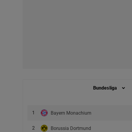
plików cookie możliwa je
My, nasi Zaufani Partne
Użycie dokładnych danych
Przechowywanie informacji
badnie odbiorców i uleps
Bundesliga
1
Bayern Monachium
2
Borussia Dortmund