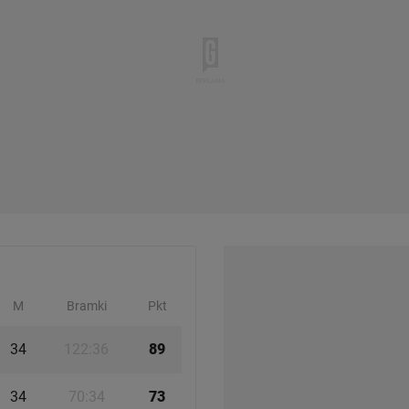
st także za pomocą ustawień przeglądarki.
rzy i Agora S.A. możemy przetwarzać dane osobowe w następujących cel
 geolokalizacyjnych. Aktywne skanowanie charakterystyki urządzenia do
 na urządzeniu lub dostęp do nich. Spersonalizowane reklamy i treści, p
zanie usług.
Lista Zaufanych Partnerów
M
Bramki
Pkt
34
122:36
89
34
70:34
73