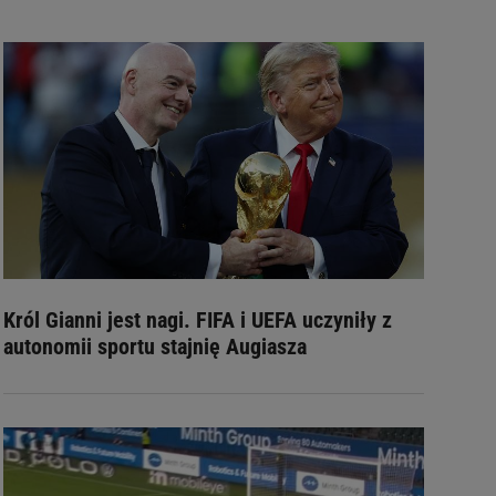
Król Gianni jest nagi. FIFA i UEFA uczyniły z
autonomii sportu stajnię Augiasza