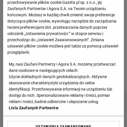
przechowywanie plików cookie Gazeta.pl sp. z o.o., jej
M
Pkt
Zaufanych Partnerów i Agora S.A. na Twoim urządzeniu
końcowym. Możesz w każdej chwili zmienić swoje preferencje
Francja
1
6
16
dotyczące plików cookie, wywołując narzędzie do zarządzania
twoimi preferencjami dot. przetwarzania danych poprzez
Ukraina
2
6
10
odnośnik „Ustawienia prywatności ” w stopce serwisu i
przechodząc do „Ustawień Zaawansowanych”. Zmiana
ustawień plików cookie możliwa jest także za pomocą ustawień
Islandia
3
6
7
przeglądarki.
Azerbejdżan
4
6
1
My, nasi Zaufani Partnerzy i Agora S.A. możemy przetwarzać
dane osobowe w następujących celach:
Użycie dokładnych danych geolokalizacyjnych. Aktywne
Zobacz więcej
skanowanie charakterystyki urządzenia do celów
identyfikacji. Przechowywanie informacji na urządzeniu lub
dostęp do nich. Spersonalizowane reklamy i treści, pomiar
reklam i treści, badnie odbiorców i ulepszanie usług.
Lista Zaufanych Partnerów
USTAWIENIA ZAAWANSOWANE