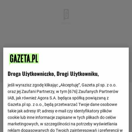
Droga Użytkowniczko, Drogi Użytkowniku,
jeśli wyrazisz zgodę klikając „Akceptuję”, Gazeta.pl sp. z o.o.
oraz jej Zaufani Partnerzy, w tym [
676
] Zaufanych Partnerów
IAB, jak również Agora S.A. będąca spółką powiązaną z
Ostatnie mecze
Gazeta.pl sp. z o.o., będą przetwarzać Twoje dane osobowe
takie jak adresy IP, adresy e-mail czy identyfikatory plików
2 : 1
Azerbejdżan
San Marino
cookie lub inne informacje zapisane w tych plikach do celów
1 : 1
marketingowych, w szczególności na potrzeby wyświetlania
0 : 2
Azerbejdżan
Malta
reklam dopasowanych do Twoich zainteresowań i preferencji w