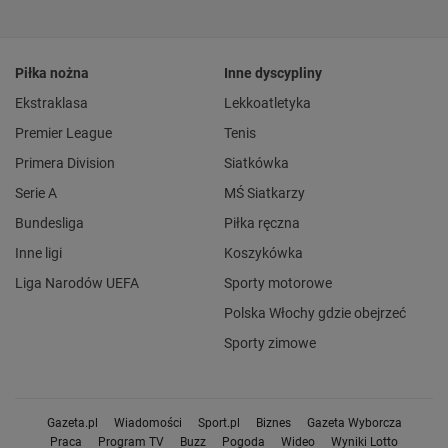
Piłka nożna
Inne dyscypliny
Ekstraklasa
Lekkoatletyka
Premier League
Tenis
Primera Division
Siatkówka
Serie A
MŚ Siatkarzy
Bundesliga
Piłka ręczna
Inne ligi
Koszykówka
Liga Narodów UEFA
Sporty motorowe
Polska Włochy gdzie obejrzeć
Sporty zimowe
Gazeta.pl
Wiadomości
Sport.pl
Biznes
Gazeta Wyborcza
Praca
Program TV
Buzz
Pogoda
Wideo
Wyniki Lotto