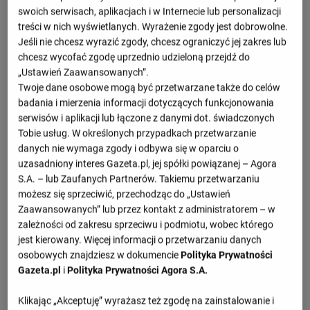
0 : 0
swoich serwisach, aplikacjach i w Internecie lub personalizacji
1 : 1
treści w nich wyświetlanych. Wyrażenie zgody jest dobrowolne.
Azerbejdżan
Sierra Leone
9 : 8 k.
Jeśli nie chcesz wyrazić zgody, chcesz ograniczyć jej zakres lub
6 : 1
chcesz wycofać zgodę uprzednio udzieloną przejdź do
Azerbejdżan
Saint Lucia
3 : 0
„Ustawień Zaawansowanych”.
Twoje dane osobowe mogą być przetwarzane także do celów
1 : 3
Azerbejdżan
Francja
badania i mierzenia informacji dotyczących funkcjonowania
1 : 3
serwisów i aplikacji lub łączone z danymi dot. świadczonych
Zobacz więcej
Tobie usług. W określonych przypadkach przetwarzanie
danych nie wymaga zgody i odbywa się w oparciu o
uzasadniony interes Gazeta.pl, jej spółki powiązanej – Agora
S.A. – lub Zaufanych Partnerów. Takiemu przetwarzaniu
możesz się sprzeciwić, przechodząc do „Ustawień
Zaawansowanych” lub przez kontakt z administratorem – w
zależności od zakresu sprzeciwu i podmiotu, wobec którego
jest kierowany. Więcej informacji o przetwarzaniu danych
Przepraszamy, brak danych.
osobowych znajdziesz w dokumencie
Polityka Prywatności
Gazeta.pl
i
Polityka Prywatności Agora S.A.
El. MŚ UEFA - El. MŚ, Europa, grupa D
Klikając „Akceptuję” wyrażasz też zgodę na zainstalowanie i