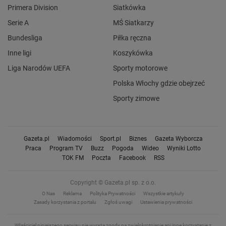
Primera Division
Siatkówka
Serie A
MŚ Siatkarzy
Bundesliga
Piłka ręczna
Inne ligi
Koszykówka
Liga Narodów UEFA
Sporty motorowe
Polska Włochy gdzie obejrzeć
Sporty zimowe
Gazeta.pl
Wiadomości
Sport.pl
Biznes
Gazeta Wyborcza
Praca
Program TV
Buzz
Pogoda
Wideo
Wyniki Lotto
TOK FM
Poczta
Facebook
RSS
Copyright © Gazeta.pl sp. z o.o.
O Nas
Reklama
Polityka Prywatności
Wszystkie artykuły
Zasady korzystania z portalu
Zgłoś uwagi
Ustawienia prywatności
Właściciel niniejszego serwisu nie wyraża zgody na zwielokrotnianie ani inne korzystanie z