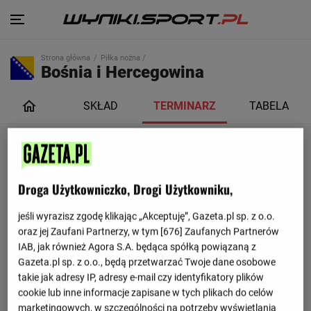
Strona główna
Piłka nożna /
Bośnia i Hercegowina
SKŁAD
TERMINARZ
TABELA
Droga Użytkowniczko, Drogi Użytkowniku,
jeśli wyrazisz zgodę klikając „Akceptuję”, Gazeta.pl sp. z o.o.
oraz jej Zaufani Partnerzy, w tym [
676
] Zaufanych Partnerów
IAB, jak również Agora S.A. będąca spółką powiązaną z
Gazeta.pl sp. z o.o., będą przetwarzać Twoje dane osobowe
takie jak adresy IP, adresy e-mail czy identyfikatory plików
cookie lub inne informacje zapisane w tych plikach do celów
marketingowych, w szczególności na potrzeby wyświetlania