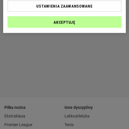
USTAWIENIA ZAAWANSOWANE
AKCEPTUJĘ
Piłka nożna
Inne dyscypliny
Ekstraklasa
Lekkoatletyka
Premier League
Tenis