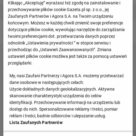
Klikając „Akceptuję” wyrażasz też zgodę na zainstalowanie i
1 : 1
przechowywanie plików cookie Gazeta.pl sp. z o.o., jej
Bośnia i Hercegowina
Holandia
0 : 1
Zaufanych Partnerów i Agora S.A. na Twoim urządzeniu
końcowym. Możesz w każdej chwili zmienić swoje preferencje
dotyczące plików cookie, wywołując narzędzie do zarządzania
twoimi preferencjami dot. przetwarzania danych poprzez
odnośnik „Ustawienia prywatności ” w stopce serwisu i
przechodząc do „Ustawień Zaawansowanych”. Zmiana
ustawień plików cookie możliwa jest także za pomocą ustawień
przeglądarki.
My, nasi Zaufani Partnerzy i Agora S.A. możemy przetwarzać
dane osobowe w następujących celach:
Użycie dokładnych danych geolokalizacyjnych. Aktywne
skanowanie charakterystyki urządzenia do celów
identyfikacji. Przechowywanie informacji na urządzeniu lub
dostęp do nich. Spersonalizowane reklamy i treści, pomiar
reklam i treści, badnie odbiorców i ulepszanie usług.
Lista Zaufanych Partnerów