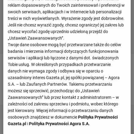
reklam dopasowanych do Twoich zainteresowań i preferencji w
swoich serwisach, aplikacjach i w Internecie lub personalizacji
treści w nich wyświetlanych. Wyrażenie zgody jest dobrowolne.
Jeśli nie chcesz wyrazić zgody, chcesz ograniczyć jej zakres lub
chcesz wycofać zgodę uprzednio udzieloną przejdź do
„Ustawień Zaawansowanych”.
Twoje dane osobowe mogą być przetwarzane także do celów
badania i mierzenia informacji dotyczących funkcjonowania
serwisów i aplikacji lub łączone z danymi dot. świadczonych
Terminarz drużyny
Tobie usług. W określonych przypadkach przetwarzanie
danych nie wymaga zgody i odbywa się w oparciu o
uzasadniony interes Gazeta.pl, jej spółki powiązanej – Agora
Listopad 2024
S.A. – lub Zaufanych Partnerów. Takiemu przetwarzaniu
możesz się sprzeciwić, przechodząc do „Ustawień
Zaawansowanych” lub przez kontakt z administratorem – w
sobota, 16 listopada
zależności od zakresu sprzeciwu i podmiotu, wobec którego
7 : 0
jest kierowany. Więcej informacji o przetwarzaniu danych
Niemcy
Bośnia i Hercegowina
3 : 0
osobowych znajdziesz w dokumencie
Polityka Prywatności
Gazeta.pl
i
Polityka Prywatności Agora S.A.
wtorek, 19 listopada