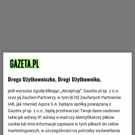
Ostatnie mecze
Droga Użytkowniczko, Drogi Użytkowniku,
1 : 2
ŁKS Łódź
Chrobry Głogów
1 : 1
jeśli wyrazisz zgodę klikając „Akceptuję”, Gazeta.pl sp. z o.o.
oraz jej Zaufani Partnerzy, w tym [
676
] Zaufanych Partnerów
0 : 1
Chrobry Głogów
Odra Opole
IAB, jak również Agora S.A. będąca spółką powiązaną z
0 : 1
Gazeta.pl sp. z o.o., będą przetwarzać Twoje dane osobowe
1 : 5
takie jak adresy IP, adresy e-mail czy identyfikatory plików
Stal Rzeszów
Chrobry Głogów
0 : 1
cookie lub inne informacje zapisane w tych plikach do celów
marketingowych, w szczególności na potrzeby wyświetlania
Zobacz więcej