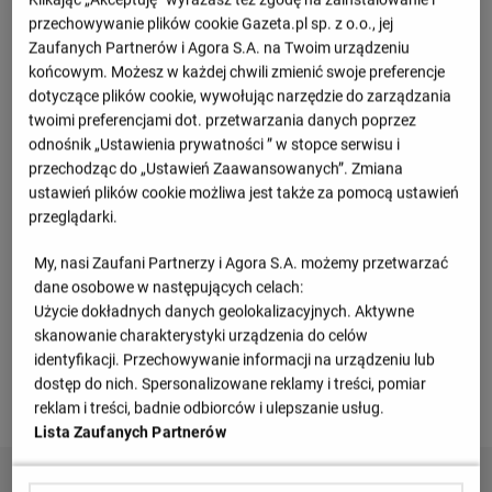
Betclic 1 Liga - Betclic 1. Liga
przechowywanie plików cookie Gazeta.pl sp. z o.o., jej
Zaufanych Partnerów i Agora S.A. na Twoim urządzeniu
M
Pkt
końcowym. Możesz w każdej chwili zmienić swoje preferencje
dotyczące plików cookie, wywołując narzędzie do zarządzania
Pogoń Grodzisk Mazowiecki
1
3
9
twoimi preferencjami dot. przetwarzania danych poprzez
odnośnik „Ustawienia prywatności ” w stopce serwisu i
Polonia Warszawa
2
3
7
przechodząc do „Ustawień Zaawansowanych”. Zmiana
ustawień plików cookie możliwa jest także za pomocą ustawień
przeglądarki.
Arka Gdynia
3
2
6
My, nasi Zaufani Partnerzy i Agora S.A. możemy przetwarzać
Chrobry Głogów
4
3
6
dane osobowe w następujących celach:
Użycie dokładnych danych geolokalizacyjnych. Aktywne
Warta Poznań
5
3
6
skanowanie charakterystyki urządzenia do celów
identyfikacji. Przechowywanie informacji na urządzeniu lub
dostęp do nich. Spersonalizowane reklamy i treści, pomiar
Zobacz więcej
reklam i treści, badnie odbiorców i ulepszanie usług.
Lista Zaufanych Partnerów