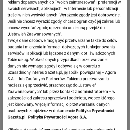
reklam dopasowanych do Twoich zainteresowań i preferencji w
swoich serwisach, aplikacjach i w Internecie lub personalizacji
treści w nich wyświetlanych. Wyrażenie zgody jest dobrowolne.
Jeśli nie chcesz wyrazić zgody, chcesz ograniczyć jej zakres lub
Nadchodzące mecze
chcesz wycofać zgodę uprzednio udzieloną przejdź do
- : -
„Ustawień Zaawansowanych”.
Chrobry Głogów
Podbeskidzie Bielsko-Biała
15.08, 13:30
Twoje dane osobowe mogą być przetwarzane także do celów
badania i mierzenia informacji dotyczących funkcjonowania
- : -
Chrobry Głogów
Warta Poznań
serwisów i aplikacji lub łączone z danymi dot. świadczonych
21.08, 16:00
Tobie usług. W określonych przypadkach przetwarzanie
- : -
Chrobry Głogów
Ruch Chorzów
danych nie wymaga zgody i odbywa się w oparciu o
29.08, 15:00
uzasadniony interes Gazeta.pl, jej spółki powiązanej – Agora
- : -
S.A. – lub Zaufanych Partnerów. Takiemu przetwarzaniu
Miedź Legnica
Chrobry Głogów
02.09, 16:00
możesz się sprzeciwić, przechodząc do „Ustawień
Zaawansowanych” lub przez kontakt z administratorem – w
- : -
Miedź Legnica
Chrobry Głogów
zależności od zakresu sprzeciwu i podmiotu, wobec którego
05.09, 15:00
jest kierowany. Więcej informacji o przetwarzaniu danych
Zobacz więcej
osobowych znajdziesz w dokumencie
Polityka Prywatności
Gazeta.pl
i
Polityka Prywatności Agora S.A.
Klikając „Akceptuję” wyrażasz też zgodę na zainstalowanie i