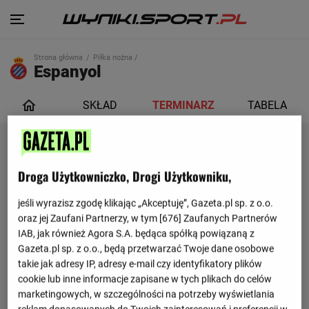
Strona główna
Piłka nożna /
Espanyol
SKŁAD
TERMINARZ
TABELA
Droga Użytkowniczko, Drogi Użytkowniku,
jeśli wyrazisz zgodę klikając „Akceptuję”, Gazeta.pl sp. z o.o.
oraz jej Zaufani Partnerzy, w tym [
676
] Zaufanych Partnerów
IAB, jak również Agora S.A. będąca spółką powiązaną z
Gazeta.pl sp. z o.o., będą przetwarzać Twoje dane osobowe
takie jak adresy IP, adresy e-mail czy identyfikatory plików
cookie lub inne informacje zapisane w tych plikach do celów
marketingowych, w szczególności na potrzeby wyświetlania