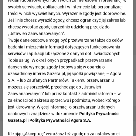
reklam dopasowanych do Twoich zainteresowań i preferencji w
swoich serwisach, aplikacjach i w Internecie lub personalizacji
treści w nich wyświetlanych. Wyrażenie zgody jest dobrowolne.
Jeśli nie chcesz wyrazić zgody, chcesz ograniczyć jej zakres lub
chcesz wycofać zgodę uprzednio udzieloną przejdź do
„Ustawień Zaawansowanych”.
Twoje dane osobowe mogą być przetwarzane także do celów
badania i mierzenia informacji dotyczących funkcjonowania
serwisów i aplikacji lub łączone z danymi dot. świadczonych
Tobie usług. W określonych przypadkach przetwarzanie
Terminarz drużyny
danych nie wymaga zgody i odbywa się w oparciu o
uzasadniony interes Gazeta.pl, jej spółki powiązanej – Agora
S.A. – lub Zaufanych Partnerów. Takiemu przetwarzaniu
Sierpień 2021
możesz się sprzeciwić, przechodząc do „Ustawień
Zaawansowanych” lub przez kontakt z administratorem – w
sobota, 07 sierpnia
zależności od zakresu sprzeciwu i podmiotu, wobec którego
jest kierowany. Więcej informacji o przetwarzaniu danych
0 : 0
osobowych znajdziesz w dokumencie
Polityka Prywatności
Fiorentina
Espanyol
0 : 0
Gazeta.pl
i
Polityka Prywatności Agora S.A.
Klikając „Akceptuję” wyrażasz też zgodę na zainstalowanie i