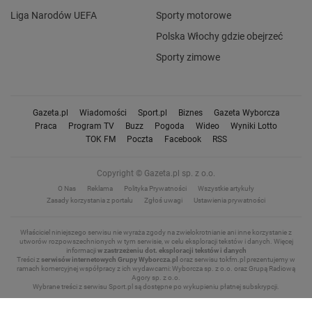
Liga Narodów UEFA
Sporty motorowe
Polska Włochy gdzie obejrzeć
Sporty zimowe
Gazeta.pl
Wiadomości
Sport.pl
Biznes
Gazeta Wyborcza
Praca
Program TV
Buzz
Pogoda
Wideo
Wyniki Lotto
TOK FM
Poczta
Facebook
RSS
Copyright © Gazeta.pl sp. z o.o.
O Nas
Reklama
Polityka Prywatności
Wszystkie artykuły
Zasady korzystania z portalu
Zgłoś uwagi
Ustawienia prywatności
Właściciel niniejszego serwisu nie wyraża zgody na zwielokrotnianie ani inne korzystanie z
utworów rozpowszechnionych w tym serwisie, w celu eksploracji tekstów i danych.
Więcej
informacji
w zastrzeżeniu dot. eksploracji tekstów i danych
Treści z
serwisów internetowych Grupy Wyborcza.pl
oraz serwisu tokfm.pl prezentujemy w
ramach komercyjnej współpracy z ich wydawcami: Wyborcza sp. z o.o. oraz Grupą Radiową
Agory sp. z o.o.
Wybrane treści z serwisu Sport.pl są dostępne po wykupieniu płatnej subskrypcji.