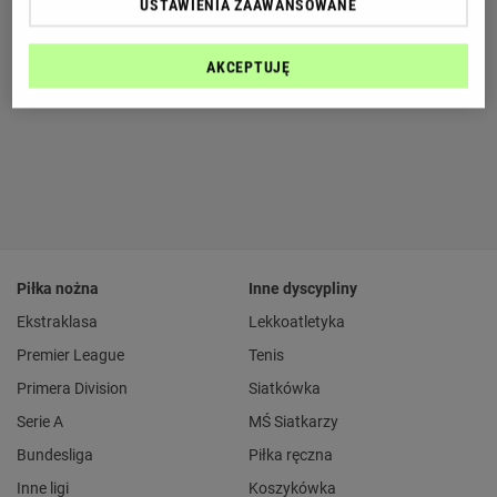
USTAWIENIA ZAAWANSOWANE
AKCEPTUJĘ
Piłka nożna
Inne dyscypliny
Ekstraklasa
Lekkoatletyka
Premier League
Tenis
Primera Division
Siatkówka
Serie A
MŚ Siatkarzy
Bundesliga
Piłka ręczna
Inne ligi
Koszykówka