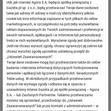
IAB, jak również Agora S.A. będąca spółką powiązaną z
Gazeta.pl sp. z o.o., będą przetwarzać Twoje dane osobowe
takie jak adresy IP, adresy e-mail czy identyfikatory plików
cookie lub inne informacje zapisane w tych plikach do celów
marketingowych, w szczególności na potrzeby wyświetlania
reklam dopasowanych do Twoich zainteresowań i preferencji w
swoich serwisach, aplikacjach i w Internecie lub personalizacji
treści w nich wyświetlanych. Wyrażenie zgody jest dobrowolne.
Jeśli nie chcesz wyrazić zgody, chcesz ograniczyć jej zakres lub
chcesz wycofać zgodę uprzednio udzieloną przejdź do
Terminarz drużyny
„Ustawień Zaawansowanych”.
Twoje dane osobowe mogą być przetwarzane także do celów
badania i mierzenia informacji dotyczących funkcjonowania
Sierpień 2026
serwisów i aplikacji lub łączone z danymi dot. świadczonych
Tobie usług. W określonych przypadkach przetwarzanie
sobota, 01 sierpnia
danych nie wymaga zgody i odbywa się w oparciu o
uzasadniony interes Gazeta.pl, jej spółki powiązanej – Agora
3 : 0
Estudiantes
Defensa y Justicia
S.A. – lub Zaufanych Partnerów. Takiemu przetwarzaniu
3 : 0
możesz się sprzeciwić, przechodząc do „Ustawień
Zaawansowanych” lub przez kontakt z administratorem – w
środa, 05 sierpnia