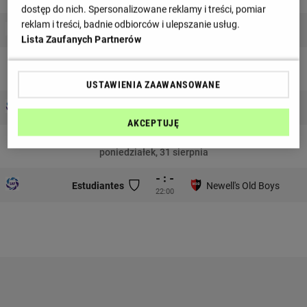
dostęp do nich. Spersonalizowane reklamy i treści, pomiar
- : -
reklam i treści, badnie odbiorców i ulepszanie usług.
Universidad Catolica
Estudiantes
00:30
Lista Zaufanych Partnerów
niedziela, 23 sierpnia
USTAWIENIA ZAAWANSOWANE
- : -
Sarmiento
Estudiantes
17:45
AKCEPTUJĘ
poniedziałek, 31 sierpnia
- : -
Estudiantes
Newell's Old Boys
22:00