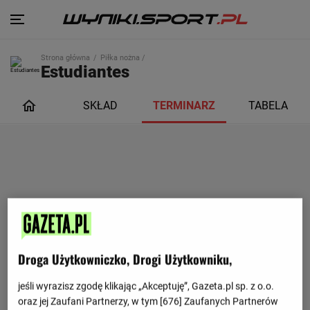
Strona główna
Piłka nożna /
Estudiantes
SKŁAD
TERMINARZ
TABELA
Droga Użytkowniczko, Drogi Użytkowniku,
jeśli wyrazisz zgodę klikając „Akceptuję”, Gazeta.pl sp. z o.o.
oraz jej Zaufani Partnerzy, w tym [
676
] Zaufanych Partnerów