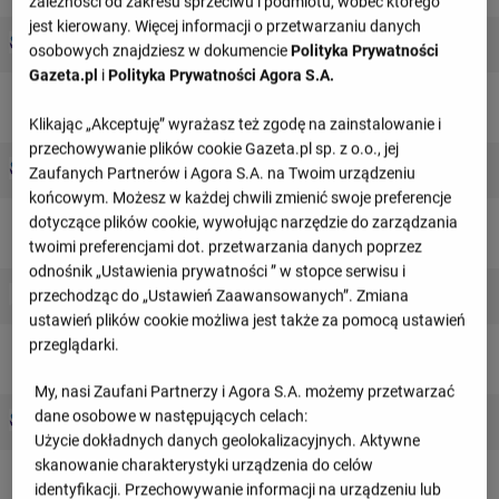
zależności od zakresu sprzeciwu i podmiotu, wobec którego
jest kierowany. Więcej informacji o przetwarzaniu danych
1 : 0
Boca Juniors
Estudiantes
osobowych znajdziesz w dokumencie
Polityka Prywatności
1 : 0
Gazeta.pl
i
Polityka Prywatności Agora S.A.
sobota, 08 sierpnia
Klikając „Akceptuję” wyrażasz też zgodę na zainstalowanie i
przechowywanie plików cookie Gazeta.pl sp. z o.o., jej
2 : 0
Deportivo Riestra
Estudiantes
Zaufanych Partnerów i Agora S.A. na Twoim urządzeniu
1 : 0
końcowym. Możesz w każdej chwili zmienić swoje preferencje
dotyczące plików cookie, wywołując narzędzie do zarządzania
środa, 12 sierpnia
twoimi preferencjami dot. przetwarzania danych poprzez
odnośnik „Ustawienia prywatności ” w stopce serwisu i
- : -
przechodząc do „Ustawień Zaawansowanych”. Zmiana
Estudiantes
Universidad Catolica
00:30
ustawień plików cookie możliwa jest także za pomocą ustawień
przeglądarki.
sobota, 15 sierpnia
My, nasi Zaufani Partnerzy i Agora S.A. możemy przetwarzać
- : -
dane osobowe w następujących celach:
Estudiantes
Gimnasia LP
19:45
Użycie dokładnych danych geolokalizacyjnych. Aktywne
skanowanie charakterystyki urządzenia do celów
identyfikacji. Przechowywanie informacji na urządzeniu lub
środa, 19 sierpnia