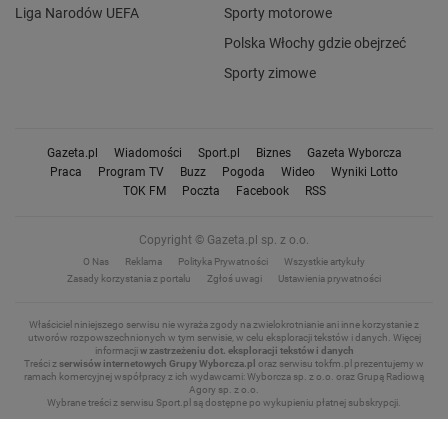
Liga Narodów UEFA
Sporty motorowe
Polska Włochy gdzie obejrzeć
Sporty zimowe
Gazeta.pl
Wiadomości
Sport.pl
Biznes
Gazeta Wyborcza
Praca
Program TV
Buzz
Pogoda
Wideo
Wyniki Lotto
TOK FM
Poczta
Facebook
RSS
Copyright © Gazeta.pl sp. z o.o.
O Nas
Reklama
Polityka Prywatności
Wszystkie artykuły
Zasady korzystania z portalu
Zgłoś uwagi
Ustawienia prywatności
Właściciel niniejszego serwisu nie wyraża zgody na zwielokrotnianie ani inne korzystanie z
utworów rozpowszechnionych w tym serwisie, w celu eksploracji tekstów i danych.
Więcej
informacji
w zastrzeżeniu dot. eksploracji tekstów i danych
Treści z
serwisów internetowych Grupy Wyborcza.pl
oraz serwisu tokfm.pl prezentujemy w
ramach komercyjnej współpracy z ich wydawcami: Wyborcza sp. z o.o. oraz Grupą Radiową
Agory sp. z o.o.
Wybrane treści z serwisu Sport.pl są dostępne po wykupieniu płatnej subskrypcji.