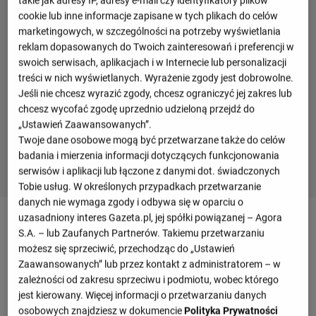
takie jak adresy IP, adresy e-mail czy identyfikatory plików
cookie lub inne informacje zapisane w tych plikach do celów
marketingowych, w szczególności na potrzeby wyświetlania
reklam dopasowanych do Twoich zainteresowań i preferencji w
swoich serwisach, aplikacjach i w Internecie lub personalizacji
treści w nich wyświetlanych. Wyrażenie zgody jest dobrowolne.
Jeśli nie chcesz wyrazić zgody, chcesz ograniczyć jej zakres lub
chcesz wycofać zgodę uprzednio udzieloną przejdź do
„Ustawień Zaawansowanych”.
Twoje dane osobowe mogą być przetwarzane także do celów
badania i mierzenia informacji dotyczących funkcjonowania
serwisów i aplikacji lub łączone z danymi dot. świadczonych
Tobie usług. W określonych przypadkach przetwarzanie
danych nie wymaga zgody i odbywa się w oparciu o
Terminarz drużyny
uzasadniony interes Gazeta.pl, jej spółki powiązanej – Agora
S.A. – lub Zaufanych Partnerów. Takiemu przetwarzaniu
możesz się sprzeciwić, przechodząc do „Ustawień
Zaawansowanych” lub przez kontakt z administratorem – w
Sierpień 2026
zależności od zakresu sprzeciwu i podmiotu, wobec którego
jest kierowany. Więcej informacji o przetwarzaniu danych
niedziela, 02 sierpnia
osobowych znajdziesz w dokumencie
Polityka Prywatności