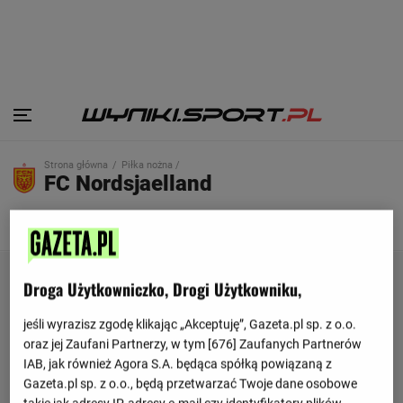
Strona główna
Piłka nożna /
FC Nordsjaelland
SKŁAD
TERMINARZ
TABELA
Droga Użytkowniczko, Drogi Użytkowniku,
jeśli wyrazisz zgodę klikając „Akceptuję”, Gazeta.pl sp. z o.o.
oraz jej Zaufani Partnerzy, w tym [
676
] Zaufanych Partnerów
IAB, jak również Agora S.A. będąca spółką powiązaną z
Gazeta.pl sp. z o.o., będą przetwarzać Twoje dane osobowe