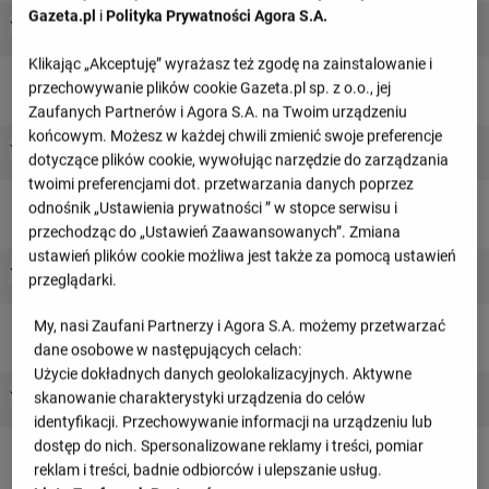
Gazeta.pl
i
Polityka Prywatności Agora S.A.
1 : 0
FC Nordsjaelland
Randers FC
0 : 0
Klikając „Akceptuję” wyrażasz też zgodę na zainstalowanie i
przechowywanie plików cookie Gazeta.pl sp. z o.o., jej
niedziela, 16 sierpnia
Zaufanych Partnerów i Agora S.A. na Twoim urządzeniu
końcowym. Możesz w każdej chwili zmienić swoje preferencje
- : -
FC Nordsjaelland
Silkeborg
dotyczące plików cookie, wywołując narzędzie do zarządzania
12:00
twoimi preferencjami dot. przetwarzania danych poprzez
odnośnik „Ustawienia prywatności ” w stopce serwisu i
niedziela, 23 sierpnia
przechodząc do „Ustawień Zaawansowanych”. Zmiana
ustawień plików cookie możliwa jest także za pomocą ustawień
- : -
Soenderjyske Fodbold
FC Nordsjaelland
przeglądarki.
10:00
My, nasi Zaufani Partnerzy i Agora S.A. możemy przetwarzać
niedziela, 30 sierpnia
dane osobowe w następujących celach:
Użycie dokładnych danych geolokalizacyjnych. Aktywne
- : -
skanowanie charakterystyki urządzenia do celów
FC Nordsjaelland
Broendby IF
16:00
identyfikacji. Przechowywanie informacji na urządzeniu lub
dostęp do nich. Spersonalizowane reklamy i treści, pomiar
reklam i treści, badnie odbiorców i ulepszanie usług.