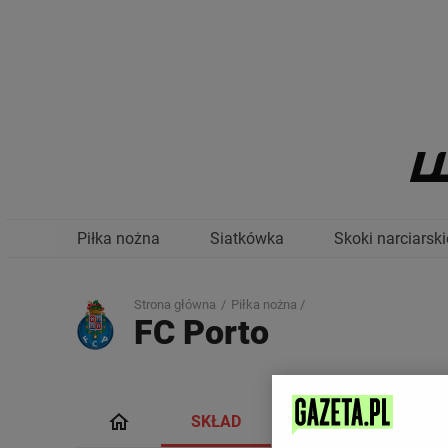
Piłka nożna
Siatkówka
Skoki narciarski
Strona główna
Piłka nożna /
FC Porto
SKŁAD
TERMINARZ