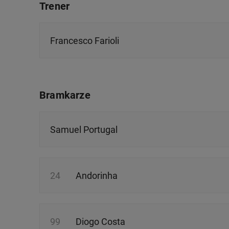
odnośnik „Ustawienia pr
Trener
plików cookie możliwa je
My, nasi Zaufani Partne
Francesco Farioli
Użycie dokładnych danych
Przechowywanie informacji
badnie odbiorców i uleps
Bramkarze
Samuel Portugal
24
Andorinha
99
Diogo Costa