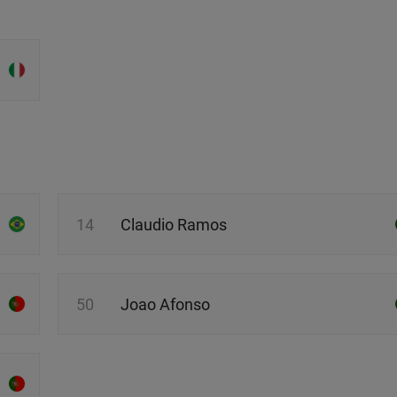
ywatności ” w stopce serwisu i przechodząc do „Ustawień Zaawansowan
st także za pomocą ustawień przeglądarki.
rzy i Agora S.A. możemy przetwarzać dane osobowe w następujących cel
 geolokalizacyjnych. Aktywne skanowanie charakterystyki urządzenia do
 na urządzeniu lub dostęp do nich. Spersonalizowane reklamy i treści, p
zanie usług.
Lista Zaufanych Partnerów
14
Claudio Ramos
50
Joao Afonso