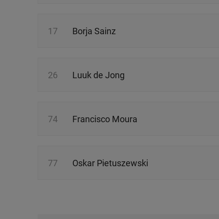
17
Borja Sainz
26
Luuk de Jong
74
Francisco Moura
77
Oskar Pietuszewski