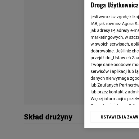
Droga Użytkownicz
jeśli wyrazisz zgodę klika
IAB, jak również Agora S
jak adresy IP, adresy e-m
marketingowych, w szcze
w swoich serwisach, aplik
dobrowolne. Jeśli nie ch
przejdź do „Ustawień Z
Twoje dane osobowe mogą
serwisów i aplikacji lub
danych nie wymaga zgody 
lub Zaufanych Partnerów
lub przez kontakt z admi
Więcej informacji o prz
Prywatności Agora S.A.
Skład drużyny
USTAWIENIA ZAA
Klikając „Akceptuję” wyra
Zaufanych Partnerów i A
dotyczące plików cookie,