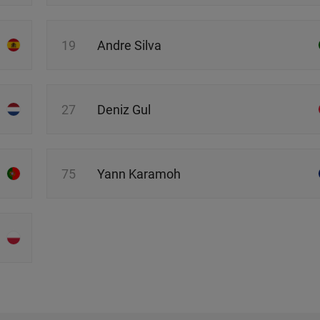
19
Andre Silva
27
Deniz Gul
75
Yann Karamoh