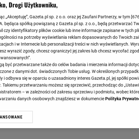
ko, Drogi Użytkowniku,
jąc „Akceptuję”, Gazeta.pl sp. z o.o. oraz jej Zaufani Partnerzy, w tym [
67
.A. będąca spółką powiązaną z Gazeta.pl sp. z o.o., będą przetwarzać T
ail czy identyfikatory plików cookie lub inne informacje zapisane w tych p
gólności na potrzeby wyświetlania reklam dopasowanych do Twoich zain
acjach i w Internecie lub personalizacji treści w nich wyświetlanych. Wyr
cesz wyrazić zgody, chcesz ograniczyć jej zakres lub chcesz wycofać zgo
aawansowanych”.
 być przetwarzane także do celów badania i mierzenia informacji dot
 łączone z danymi dot. świadczonych Tobie usług. W określonych przypad
i odbywa się w oparciu o uzasadniony interes Gazeta.pl, jej spółki powi
. Takiemu przetwarzaniu możesz się sprzeciwić, przechodząc do „Ust
nistratorem – w zależności od zakresu sprzeciwu i podmiotu, wobec które
etwarzaniu danych osobowych znajdziesz w dokumencie
Polityka Prywatn
WANSOWANE
żasz też zgodę na zainstalowanie i przechowywanie plików cookie Gazeta.p
gora S.A. na Twoim urządzeniu końcowym. Możesz w każdej chwili zmien
 wywołując narzędzie do zarządzania twoimi preferencjami dot. przetw