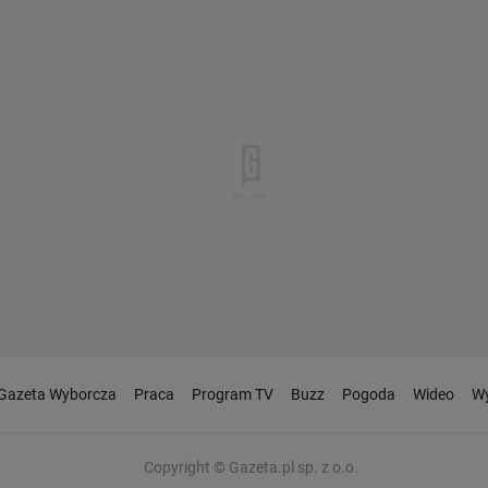
Gazeta Wyborcza
Praca
Program TV
Buzz
Pogoda
Wideo
Wy
Copyright © Gazeta.pl sp. z o.o.