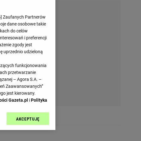
6
] Zaufanych Partnerów
woje dane osobowe takie
likach do celów
teresowań i preferencji
ażenie zgody jest
dę uprzednio udzieloną
yczących funkcjonowania
kach przetwarzanie
ązanej – Agora S.A. –
awień Zaawansowanych”
go jest kierowany.
ości Gazeta.pl
i
Polityka
AKCEPTUJĘ
l sp. z o.o., jej
ić swoje preferencje
arzania danych poprzez