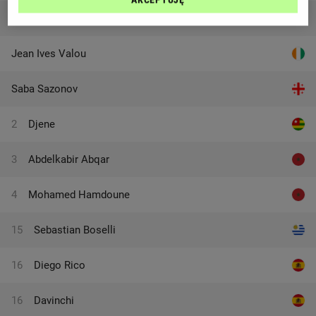
Zaid Abner Romero
Jean Ives Valou
Saba Sazonov
2
Djene
3
Abdelkabir Abqar
4
Mohamed Hamdoune
15
Sebastian Boselli
16
Diego Rico
16
Davinchi