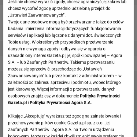
Jeśli nie chcesz wyrazić zgody, chcesz ograniczyć jej zakres lub
chcesz wycofać zgodę uprzednio udzieloną przejdź do
Patri
„Ustawień Zaawansowanych”.
Twoje dane osobowe mogą być przetwarzane także do celów
badania i mierzenia informacji dotyczących funkcjonowania
Bramkarze
serwisów i aplikacji lub łączone z danymi dot. świadczonych
Tobie usług. W określonych przypadkach przetwarzanie
1
Jiri Letacek
danych nie wymaga zgody i odbywa się w oparciu o
uzasadniony interes Gazeta.pl, jej spółki powiązanej – Agora
S.A. – lub Zaufanych Partnerów. Takiemu przetwarzaniu
13
David Soria
możesz się sprzeciwić, przechodząc do „Ustawień
Zaawansowanych” lub przez kontakt z administratorem – w
35
Jorge Benito
zależności od zakresu sprzeciwu i podmiotu, wobec którego
jest kierowany. Więcej informacji o przetwarzaniu danych
osobowych znajdziesz w dokumencie
Polityka Prywatności
Gazeta.pl
i
Polityka Prywatności Agora S.A.
Klikając „Akceptuję” wyrażasz też zgodę na zainstalowanie i
przechowywanie plików cookie Gazeta.pl sp. z o.o., jej
Zaufanych Partnerów i Agora S.A. na Twoim urządzeniu
końcowym. Możesz w każdej chwili zmienić swoje preferencje