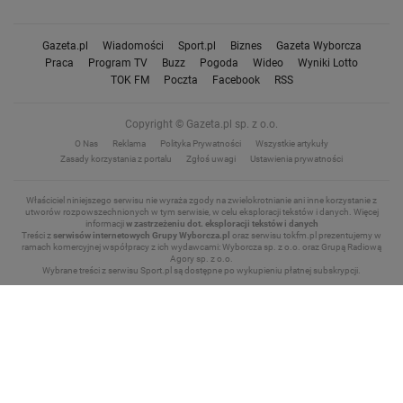
Gazeta.pl
Wiadomości
Sport.pl
Biznes
Gazeta Wyborcza
Praca
Program TV
Buzz
Pogoda
Wideo
Wyniki Lotto
TOK FM
Poczta
Facebook
RSS
Copyright © Gazeta.pl sp. z o.o.
O Nas
Reklama
Polityka Prywatności
Wszystkie artykuły
Zasady korzystania z portalu
Zgłoś uwagi
Ustawienia prywatności
Właściciel niniejszego serwisu nie wyraża zgody na zwielokrotnianie ani inne korzystanie z
utworów rozpowszechnionych w tym serwisie, w celu eksploracji tekstów i danych.
Więcej
informacji
w zastrzeżeniu dot. eksploracji tekstów i danych
Treści z
serwisów internetowych Grupy Wyborcza.pl
oraz serwisu tokfm.pl prezentujemy w
ramach komercyjnej współpracy z ich wydawcami: Wyborcza sp. z o.o. oraz Grupą Radiową
Agory sp. z o.o.
Wybrane treści z serwisu Sport.pl są dostępne po wykupieniu płatnej subskrypcji.