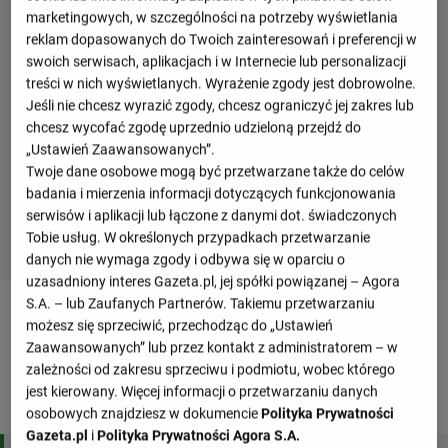
marketingowych, w szczególności na potrzeby wyświetlania
reklam dopasowanych do Twoich zainteresowań i preferencji w
swoich serwisach, aplikacjach i w Internecie lub personalizacji
treści w nich wyświetlanych. Wyrażenie zgody jest dobrowolne.
Jeśli nie chcesz wyrazić zgody, chcesz ograniczyć jej zakres lub
chcesz wycofać zgodę uprzednio udzieloną przejdź do
„Ustawień Zaawansowanych”.
Twoje dane osobowe mogą być przetwarzane także do celów
badania i mierzenia informacji dotyczących funkcjonowania
serwisów i aplikacji lub łączone z danymi dot. świadczonych
Tobie usług. W określonych przypadkach przetwarzanie
danych nie wymaga zgody i odbywa się w oparciu o
uzasadniony interes Gazeta.pl, jej spółki powiązanej – Agora
S.A. – lub Zaufanych Partnerów. Takiemu przetwarzaniu
Tabele drużyny
możesz się sprzeciwić, przechodząc do „Ustawień
Zaawansowanych” lub przez kontakt z administratorem – w
zależności od zakresu sprzeciwu i podmiotu, wobec którego
El. MŚ UEFA - El. MŚ, Europa, grupa E
jest kierowany. Więcej informacji o przetwarzaniu danych
osobowych znajdziesz w dokumencie
Polityka Prywatności
M
Pkt
Gazeta.pl
i
Polityka Prywatności Agora S.A.