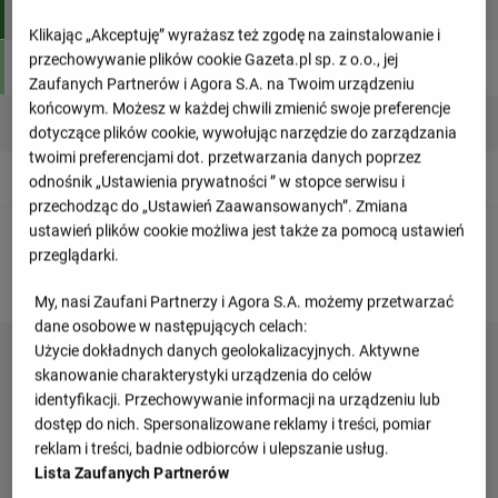
1
Hiszpania
6
16
Klikając „Akceptuję” wyrażasz też zgodę na zainstalowanie i
przechowywanie plików cookie Gazeta.pl sp. z o.o., jej
2
Turcja
6
13
Zaufanych Partnerów i Agora S.A. na Twoim urządzeniu
końcowym. Możesz w każdej chwili zmienić swoje preferencje
3
Gruzja
6
3
dotyczące plików cookie, wywołując narzędzie do zarządzania
twoimi preferencjami dot. przetwarzania danych poprzez
4
Bułgaria
6
3
odnośnik „Ustawienia prywatności ” w stopce serwisu i
przechodząc do „Ustawień Zaawansowanych”. Zmiana
ustawień plików cookie możliwa jest także za pomocą ustawień
Awans
Awans na MŚ
przeglądarki.
My, nasi Zaufani Partnerzy i Agora S.A. możemy przetwarzać
dane osobowe w następujących celach:
Użycie dokładnych danych geolokalizacyjnych. Aktywne
skanowanie charakterystyki urządzenia do celów
identyfikacji. Przechowywanie informacji na urządzeniu lub
dostęp do nich. Spersonalizowane reklamy i treści, pomiar
reklam i treści, badnie odbiorców i ulepszanie usług.
Lista Zaufanych Partnerów