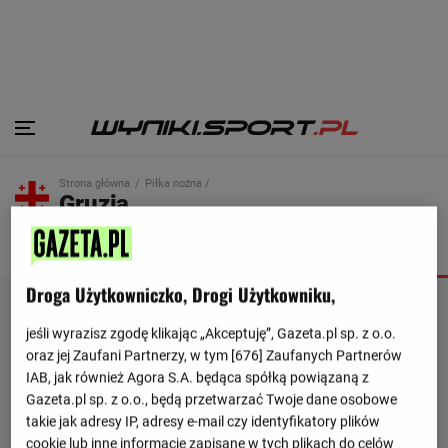
Strona główna
Piłka nożna /
Gruzja
SKŁAD
TERMINARZ
TABELA
Droga Użytkowniczko, Drogi Użytkowniku,
jeśli wyrazisz zgodę klikając „Akceptuję”, Gazeta.pl sp. z o.o.
oraz jej Zaufani Partnerzy, w tym [
676
] Zaufanych Partnerów
IAB, jak również Agora S.A. będąca spółką powiązaną z
Gazeta.pl sp. z o.o., będą przetwarzać Twoje dane osobowe
takie jak adresy IP, adresy e-mail czy identyfikatory plików
cookie lub inne informacje zapisane w tych plikach do celów