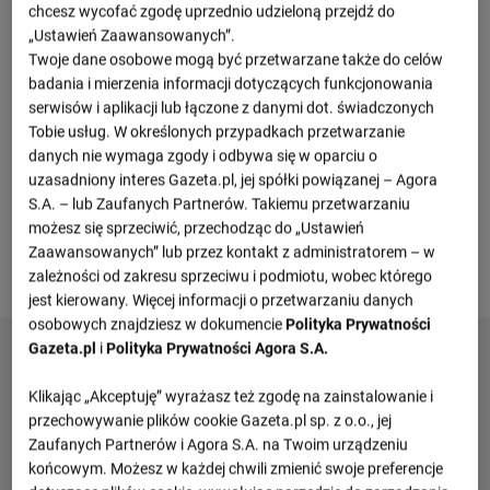
1 : 0
chcesz wycofać zgodę uprzednio udzieloną przejdź do
2 : 2
„Ustawień Zaawansowanych”.
Togo
Gwinea
1 : 0
Twoje dane osobowe mogą być przetwarzane także do celów
badania i mierzenia informacji dotyczących funkcjonowania
Zobacz więcej
serwisów i aplikacji lub łączone z danymi dot. świadczonych
Tobie usług. W określonych przypadkach przetwarzanie
danych nie wymaga zgody i odbywa się w oparciu o
uzasadniony interes Gazeta.pl, jej spółki powiązanej – Agora
S.A. – lub Zaufanych Partnerów. Takiemu przetwarzaniu
możesz się sprzeciwić, przechodząc do „Ustawień
Zaawansowanych” lub przez kontakt z administratorem – w
Przepraszamy, brak danych.
zależności od zakresu sprzeciwu i podmiotu, wobec którego
jest kierowany. Więcej informacji o przetwarzaniu danych
osobowych znajdziesz w dokumencie
Polityka Prywatności
Gazeta.pl
i
Polityka Prywatności Agora S.A.
Klikając „Akceptuję” wyrażasz też zgodę na zainstalowanie i
przechowywanie plików cookie Gazeta.pl sp. z o.o., jej
Zaufanych Partnerów i Agora S.A. na Twoim urządzeniu
końcowym. Możesz w każdej chwili zmienić swoje preferencje