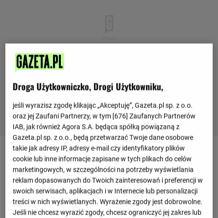
Droga Użytkowniczko, Drogi Użytkowniku,
jeśli wyrazisz zgodę klikając „Akceptuję”, Gazeta.pl sp. z o.o.
oraz jej Zaufani Partnerzy, w tym [
676
] Zaufanych Partnerów
IAB, jak również Agora S.A. będąca spółką powiązaną z
Gazeta.pl sp. z o.o., będą przetwarzać Twoje dane osobowe
takie jak adresy IP, adresy e-mail czy identyfikatory plików
cookie lub inne informacje zapisane w tych plikach do celów
Ostatnie mecze
marketingowych, w szczególności na potrzeby wyświetlania
reklam dopasowanych do Twoich zainteresowań i preferencji w
1 : 0
Irlandia Północna
Gwinea
swoich serwisach, aplikacjach i w Internecie lub personalizacji
1 : 0
treści w nich wyświetlanych. Wyrażenie zgody jest dobrowolne.
1 : 0
Jeśli nie chcesz wyrazić zgody, chcesz ograniczyć jej zakres lub
Benin
Gwinea