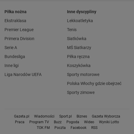
Piłka nożna
Inne dyscypliny
Ekstraklasa
Lekkoatletyka
Premier League
Tenis
Primera Division
Siatkówka
Serie A
MŚ Siatkarzy
Bundesliga
Piłka ręczna
Inne ligi
Koszykówka
Liga Narodów UEFA
Sporty motorowe
Polska Włochy gdzie obejrzeć
Sporty zimowe
Gazeta.pl
Wiadomości
Sport.pl
Biznes
Gazeta Wyborcza
Praca
Program TV
Buzz
Pogoda
Wideo
Wyniki Lotto
TOK FM
Poczta
Facebook
RSS