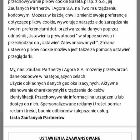
przechowywanie plików cookie Gazeta.pl sp. z o.o., jej
M
Pkt
Zaufanych Partnerów i Agora S.A. na Twoim urządzeniu
końcowym. Możesz w każdej chwili zmienić swoje preferencje
St. Mirren
1
2
6
dotyczące plików cookie, wywołując narzędzie do zarządzania
twoimi preferencjami dot. przetwarzania danych poprzez
Dundee FC
2
2
3
odnośnik „Ustawienia prywatności ” w stopce serwisu i
przechodząc do „Ustawień Zaawansowanych”. Zmiana
Motherwell
3
1
3
ustawień plików cookie możliwa jest także za pomocą ustawień
przeglądarki.
Celtic Glasgow
4
1
3
My, nasi Zaufani Partnerzy i Agora S.A. możemy przetwarzać
dane osobowe w następujących celach:
St. Johnstone
5
2
3
Użycie dokładnych danych geolokalizacyjnych. Aktywne
skanowanie charakterystyki urządzenia do celów
identyfikacji. Przechowywanie informacji na urządzeniu lub
Zobacz więcej
dostęp do nich. Spersonalizowane reklamy i treści, pomiar
reklam i treści, badnie odbiorców i ulepszanie usług.
Lista Zaufanych Partnerów
USTAWIENIA ZAAWANSOWANE