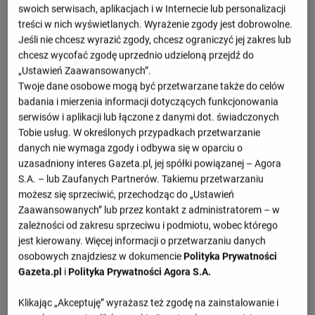
swoich serwisach, aplikacjach i w Internecie lub personalizacji
Nadchodzące mecze
treści w nich wyświetlanych. Wyrażenie zgody jest dobrowolne.
Jeśli nie chcesz wyrazić zgody, chcesz ograniczyć jej zakres lub
- : -
chcesz wycofać zgodę uprzednio udzieloną przejdź do
Hearts
Dundee United
09.08, 14:00
„Ustawień Zaawansowanych”.
- : -
Twoje dane osobowe mogą być przetwarzane także do celów
Falkirk
Hearts
22.08, 14:00
badania i mierzenia informacji dotyczących funkcjonowania
serwisów i aplikacji lub łączone z danymi dot. świadczonych
- : -
Hearts
St. Johnstone
Tobie usług. W określonych przypadkach przetwarzanie
29.08, 14:00
danych nie wymaga zgody i odbywa się w oparciu o
- : -
Hibernian
Hearts
uzasadniony interes Gazeta.pl, jej spółki powiązanej – Agora
03.09, 18:45
S.A. – lub Zaufanych Partnerów. Takiemu przetwarzaniu
- : -
możesz się sprzeciwić, przechodząc do „Ustawień
Hearts
Dundee FC
06.09, 14:00
Zaawansowanych” lub przez kontakt z administratorem – w
zależności od zakresu sprzeciwu i podmiotu, wobec którego
Zobacz więcej
jest kierowany. Więcej informacji o przetwarzaniu danych
osobowych znajdziesz w dokumencie
Polityka Prywatności
Gazeta.pl
i
Polityka Prywatności Agora S.A.
Scottish Premiership
Klikając „Akceptuję” wyrażasz też zgodę na zainstalowanie i