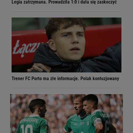
Legia zatrzymana. Prowadziła 1:0 i dała się zaskoczyć
Trener FC Porto ma złe informacje. Polak kontuzjowany