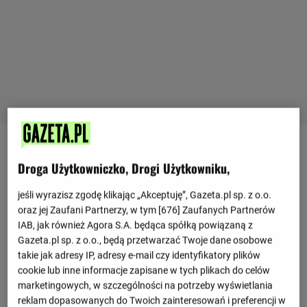
Ostatnie mecze
Droga Użytkowniczko, Drogi Użytkowniku,
2 : 1
jeśli wyrazisz zgodę klikając „Akceptuję”, Gazeta.pl sp. z o.o.
Aberdeen
Heart of Midlothian
0 : 1
oraz jej Zaufani Partnerzy, w tym [
676
] Zaufanych Partnerów
IAB, jak również Agora S.A. będąca spółką powiązaną z
- : -
Berwick Rangers
Hearts
Gazeta.pl sp. z o.o., będą przetwarzać Twoje dane osobowe
takie jak adresy IP, adresy e-mail czy identyfikatory plików
Zobacz więcej
cookie lub inne informacje zapisane w tych plikach do celów
marketingowych, w szczególności na potrzeby wyświetlania
reklam dopasowanych do Twoich zainteresowań i preferencji w