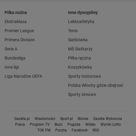
Piłka nożna
Inne dyscypliny
Ekstraklasa
Lekkoatletyka
Premier League
Tenis
Primera Division
Siatkówka
Serie A
MŚ Siatkarzy
Bundesliga
Piłka ręczna
Inne ligi
Koszykówka
Liga Narodów UEFA
Sporty motorowe
Polska Włochy gdzie obejrzeć
Sporty zimowe
Gazeta.pl
Wiadomości
Sport.pl
Biznes
Gazeta Wyborcza
Praca
Program TV
Buzz
Pogoda
Wideo
Wyniki Lotto
TOK FM
Poczta
Facebook
RSS