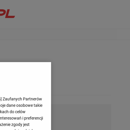
6
] Zaufanych Partnerów
woje dane osobowe takie
likach do celów
teresowań i preferencji
ażenie zgody jest