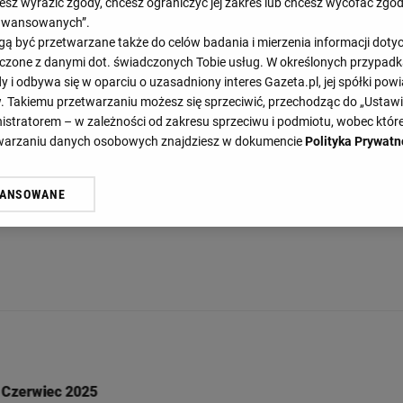
cesz wyrazić zgody, chcesz ograniczyć jej zakres lub chcesz wycofać zgo
aawansowanych”.
 być przetwarzane także do celów badania i mierzenia informacji dot
 łączone z danymi dot. świadczonych Tobie usług. W określonych przypad
i odbywa się w oparciu o uzasadniony interes Gazeta.pl, jej spółki powi
. Takiemu przetwarzaniu możesz się sprzeciwić, przechodząc do „Ust
nistratorem – w zależności od zakresu sprzeciwu i podmiotu, wobec które
etwarzaniu danych osobowych znajdziesz w dokumencie
Polityka Prywatn
WANSOWANE
żasz też zgodę na zainstalowanie i przechowywanie plików cookie Gazeta.p
gora S.A. na Twoim urządzeniu końcowym. Możesz w każdej chwili zmien
 wywołując narzędzie do zarządzania twoimi preferencjami dot. przetw
ywatności ” w stopce serwisu i przechodząc do „Ustawień Zaawansowan
st także za pomocą ustawień przeglądarki.
rzy i Agora S.A. możemy przetwarzać dane osobowe w następujących cel
 geolokalizacyjnych. Aktywne skanowanie charakterystyki urządzenia do
 na urządzeniu lub dostęp do nich. Spersonalizowane reklamy i treści, p
zanie usług.
Lista Zaufanych Partnerów
Czerwiec 2025