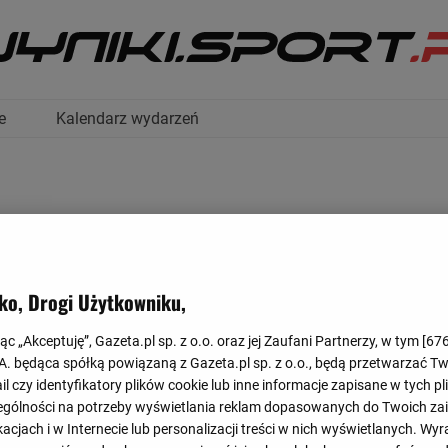
e
Kalendarz wydarzeń
ko, Drogi Użytkowniku,
TABELA
jąc „Akceptuję”, Gazeta.pl sp. z o.o. oraz jej Zaufani Partnerzy, w tym [
67
.A. będąca spółką powiązaną z Gazeta.pl sp. z o.o., będą przetwarzać T
ail czy identyfikatory plików cookie lub inne informacje zapisane w tych p
gólności na potrzeby wyświetlania reklam dopasowanych do Twoich zain
acjach i w Internecie lub personalizacji treści w nich wyświetlanych. Wyr