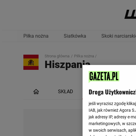
Piłka nożna
Siatkówka
Skoki narciarski
Strona główna
Piłka nożna /
Hiszpania
Droga Użytkownicz
SKŁAD
TERMINARZ
jeśli wyrazisz zgodę klika
IAB, jak również Agora S
jak adresy IP, adresy e-m
marketingowych, w szcze
w swoich serwisach, aplik