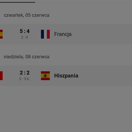
czwartek, 05 czerwca
5 : 4
Francja
2 : 0
niedziela, 08 czerwca
2 : 2
Hiszpania
5 : 3 k.