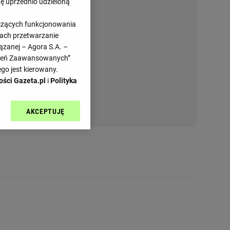
dę uprzednio udzieloną
yczących funkcjonowania
kach przetwarzanie
ązanej – Agora S.A. –
awień Zaawansowanych”
go jest kierowany.
ości Gazeta.pl
i
Polityka
AKCEPTUJĘ
l sp. z o.o., jej
ić swoje preferencje
arzania danych poprzez
ych”. Zmiana ustawień
ach:
 celów identyfikacji.
omiar reklam i treści,