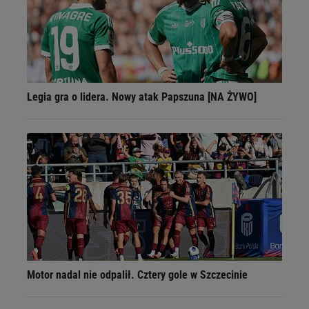
Legia gra o lidera. Nowy atak Papszuna [NA ŻYWO]
Motor nadal nie odpalił. Cztery gole w Szczecinie