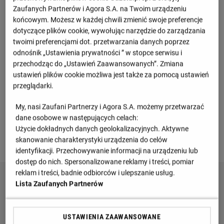
Zaufanych Partnerów i Agora S.A. na Twoim urządzeniu
M
Pkt
końcowym. Możesz w każdej chwili zmienić swoje preferencje
dotyczące plików cookie, wywołując narzędzie do zarządzania
Szwajcaria
1
6
14
twoimi preferencjami dot. przetwarzania danych poprzez
odnośnik „Ustawienia prywatności ” w stopce serwisu i
Kosowo
2
6
11
przechodząc do „Ustawień Zaawansowanych”. Zmiana
ustawień plików cookie możliwa jest także za pomocą ustawień
Słowenia
3
6
4
przeglądarki.
My, nasi Zaufani Partnerzy i Agora S.A. możemy przetwarzać
Szwecja
4
6
2
dane osobowe w następujących celach:
Użycie dokładnych danych geolokalizacyjnych. Aktywne
Zobacz więcej
skanowanie charakterystyki urządzenia do celów
identyfikacji. Przechowywanie informacji na urządzeniu lub
dostęp do nich. Spersonalizowane reklamy i treści, pomiar
reklam i treści, badnie odbiorców i ulepszanie usług.
Lista Zaufanych Partnerów
USTAWIENIA ZAAWANSOWANE