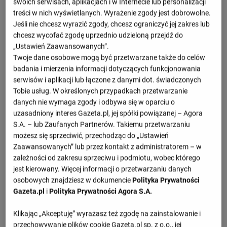
2 : 0
swoich serwisach, aplikacjach i w Internecie lub personalizacji
treści w nich wyświetlanych. Wyrażenie zgody jest dobrowolne.
0 : 1
Kosowo
Turcja
Jeśli nie chcesz wyrazić zgody, chcesz ograniczyć jej zakres lub
0 : 0
chcesz wycofać zgodę uprzednio udzieloną przejdź do
3 : 4
Słowacja
Kosowo
„Ustawień Zaawansowanych”.
2 : 1
Twoje dane osobowe mogą być przetwarzane także do celów
1 : 1
badania i mierzenia informacji dotyczących funkcjonowania
Kosowo
Szwajcaria
0 : 0
serwisów i aplikacji lub łączone z danymi dot. świadczonych
Tobie usług. W określonych przypadkach przetwarzanie
Zobacz więcej
danych nie wymaga zgody i odbywa się w oparciu o
uzasadniony interes Gazeta.pl, jej spółki powiązanej – Agora
S.A. – lub Zaufanych Partnerów. Takiemu przetwarzaniu
możesz się sprzeciwić, przechodząc do „Ustawień
Zaawansowanych” lub przez kontakt z administratorem – w
zależności od zakresu sprzeciwu i podmiotu, wobec którego
jest kierowany. Więcej informacji o przetwarzaniu danych
Przepraszamy, brak danych.
osobowych znajdziesz w dokumencie
Polityka Prywatności
Gazeta.pl
i
Polityka Prywatności Agora S.A.
Klikając „Akceptuję” wyrażasz też zgodę na zainstalowanie i
El. MŚ UEFA - El. MŚ, Europa, grupa B
przechowywanie plików cookie Gazeta.pl sp. z o.o., jej