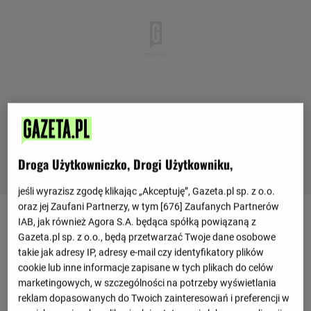
Droga Użytkowniczko, Drogi Użytkowniku,
jeśli wyrazisz zgodę klikając „Akceptuję”, Gazeta.pl sp. z o.o.
oraz jej Zaufani Partnerzy, w tym [
676
] Zaufanych Partnerów
IAB, jak również Agora S.A. będąca spółką powiązaną z
Ostatnie mecze
Gazeta.pl sp. z o.o., będą przetwarzać Twoje dane osobowe
takie jak adresy IP, adresy e-mail czy identyfikatory plików
3 : 0
cookie lub inne informacje zapisane w tych plikach do celów
Kosowo
Andora
1 : 0
marketingowych, w szczególności na potrzeby wyświetlania
2 : 1
reklam dopasowanych do Twoich zainteresowań i preferencji w
Czechy
Kosowo