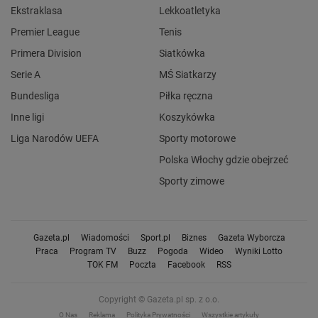
Ekstraklasa
Lekkoatletyka
Premier League
Tenis
Primera Division
Siatkówka
Serie A
MŚ Siatkarzy
Bundesliga
Piłka ręczna
Inne ligi
Koszykówka
Liga Narodów UEFA
Sporty motorowe
Polska Włochy gdzie obejrzeć
Sporty zimowe
Gazeta.pl
Wiadomości
Sport.pl
Biznes
Gazeta Wyborcza
Praca
Program TV
Buzz
Pogoda
Wideo
Wyniki Lotto
TOK FM
Poczta
Facebook
RSS
Copyright © Gazeta.pl sp. z o.o.
O Nas
Reklama
Polityka Prywatności
Wszystkie artykuły