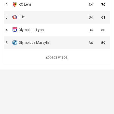
RC Lens
2
34
70
Lille
3
34
61
Olympique Lyon
4
34
60
Olympique Marsylia
5
34
59
Zobacz więcej