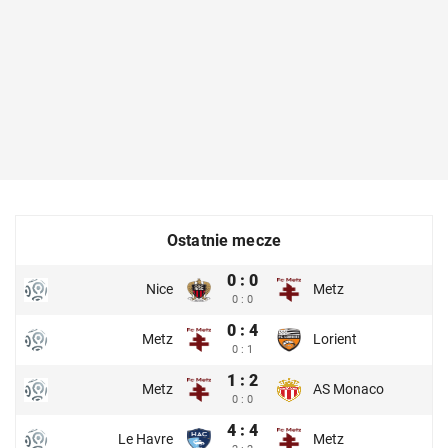
Ostatnie mecze
0 : 0
Nice
Metz
0 : 0
0 : 4
Metz
Lorient
0 : 1
1 : 2
Metz
AS Monaco
0 : 0
4 : 4
Le Havre
Metz