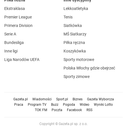
Piłka nożna
Inne dyscypliny
Ekstraklasa
Lekkoatletyka
Premier League
Tenis
Primera Division
Siatkówka
Serie A
MŚ Siatkarzy
Bundesliga
Piłka ręczna
Inne ligi
Koszykówka
Liga Narodów UEFA
Sporty motorowe
Polska Włochy gdzie obejrzeć
Sporty zimowe
Gazeta.pl
Wiadomości
Sport.pl
Biznes
Gazeta Wyborcza
Praca
Program TV
Buzz
Pogoda
Wideo
Wyniki Lotto
TOK FM
Poczta
Facebook
RSS
Copyright © Gazeta.pl sp. z o.o.