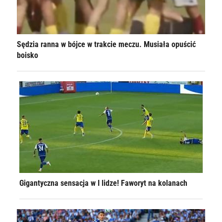
Sędzia ranna w bójce w trakcie meczu. Musiała opuścić
boisko
Gigantyczna sensacja w I lidze! Faworyt na kolanach