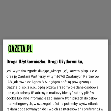
Ostatnie mecze
Droga Użytkowniczko, Drogi Użytkowniku,
0 : 2
jeśli wyrazisz zgodę klikając „Akceptuję”, Gazeta.pl sp. z o.o.
Monza
Catanzaro
0 : 1
oraz jej Zaufani Partnerzy, w tym [
676
] Zaufanych Partnerów
0 : 2
IAB, jak również Agora S.A. będąca spółką powiązaną z
Catanzaro
Monza
0 : 0
Gazeta.pl sp. z o.o., będą przetwarzać Twoje dane osobowe
takie jak adresy IP, adresy e-mail czy identyfikatory plików
2 : 1
Monza
Juve Stabia
cookie lub inne informacje zapisane w tych plikach do celów
0 : 0
marketingowych, w szczególności na potrzeby wyświetlania
2 : 2
Juve Stabia
Monza
reklam dopasowanych do Twoich zainteresowań i preferencji w