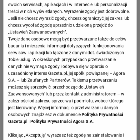
0 : 0
swoich serwisach, aplikacjach i w Internecie lub personalizacji
2 : 2
treści w nich wyświetlanych. Wyrażenie zgody jest dobrowolne.
Monza
Empoli
1 : 1
Jeśli nie chcesz wyrazić zgody, chcesz ograniczyć jej zakres lub
chcesz wycofać zgodę uprzednio udzieloną przejdź do
Zobacz więcej
„Ustawień Zaawansowanych”.
Twoje dane osobowe mogą być przetwarzane także do celów
badania i mierzenia informacji dotyczących funkcjonowania
serwisów i aplikacji lub łączone z danymi dot. świadczonych
Nadchodzące mecze
Tobie usług. W określonych przypadkach przetwarzanie
danych nie wymaga zgody i odbywa się w oparciu o
- : -
Monza
Avellino
uzasadniony interes Gazeta.pl, jej spółki powiązanej – Agora
14.08, 18:45
S.A. – lub Zaufanych Partnerów. Takiemu przetwarzaniu
Zobacz więcej
możesz się sprzeciwić, przechodząc do „Ustawień
Zaawansowanych” lub przez kontakt z administratorem – w
zależności od zakresu sprzeciwu i podmiotu, wobec którego
jest kierowany. Więcej informacji o przetwarzaniu danych
osobowych znajdziesz w dokumencie
Polityka Prywatności
Włochy 2
Gazeta.pl
i
Polityka Prywatności Agora S.A.
M
Pkt
Klikając „Akceptuję” wyrażasz też zgodę na zainstalowanie i