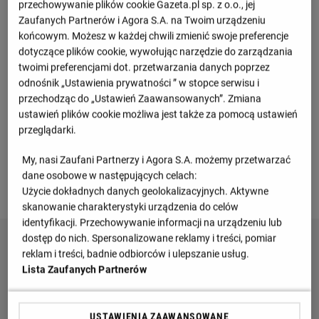
Venezia
1
38
82
przechowywanie plików cookie Gazeta.pl sp. z o.o., jej
Zaufanych Partnerów i Agora S.A. na Twoim urządzeniu
końcowym. Możesz w każdej chwili zmienić swoje preferencje
Frosinone
2
38
81
dotyczące plików cookie, wywołując narzędzie do zarządzania
twoimi preferencjami dot. przetwarzania danych poprzez
Monza
3
38
76
odnośnik „Ustawienia prywatności ” w stopce serwisu i
przechodząc do „Ustawień Zaawansowanych”. Zmiana
Palermo
4
38
72
ustawień plików cookie możliwa jest także za pomocą ustawień
przeglądarki.
Catanzaro
5
38
59
My, nasi Zaufani Partnerzy i Agora S.A. możemy przetwarzać
dane osobowe w następujących celach:
Zobacz więcej
Użycie dokładnych danych geolokalizacyjnych. Aktywne
skanowanie charakterystyki urządzenia do celów
identyfikacji. Przechowywanie informacji na urządzeniu lub
dostęp do nich. Spersonalizowane reklamy i treści, pomiar
reklam i treści, badnie odbiorców i ulepszanie usług.
Lista Zaufanych Partnerów
USTAWIENIA ZAAWANSOWANE