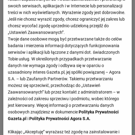
swoich serwisach, aplikacjach i w Internecie lub personalizacji
treści w nich wyświetlanych. Wyrażenie zgody jest dobrowolne.
Jeśli nie chcesz wyrazić zgody, chcesz ograniczyć jej zakres lub
Nadchodzące mecze
chcesz wycofać zgodę uprzednio udzieloną przejdź do
„Ustawień Zaawansowanych”.
- : -
Slaven
NK Varaždin
Twoje dane osobowe mogą być przetwarzane także do celów
09.08, 16:30
badania i mierzenia informacji dotyczących funkcjonowania
- : -
serwisów i aplikacji lub łączone z danymi dot. świadczonych
NK Varaždin
Rijeka
16.08, 16:30
Tobie usług. W określonych przypadkach przetwarzanie
- : -
danych nie wymaga zgody i odbywa się w oparciu o
Dinamo Zagrzeb
NK Varaždin
22.08, 19:00
uzasadniony interes Gazeta.pl, jej spółki powiązanej – Agora
S.A. – lub Zaufanych Partnerów. Takiemu przetwarzaniu
- : -
NK Varaždin
Rudes
możesz się sprzeciwić, przechodząc do „Ustawień
29.08, 15:00
Zaawansowanych” lub przez kontakt z administratorem – w
- : -
NK Varaždin
NK Istra 1961
zależności od zakresu sprzeciwu i podmiotu, wobec którego
05.09, 15:00
jest kierowany. Więcej informacji o przetwarzaniu danych
osobowych znajdziesz w dokumencie
Polityka Prywatności
Zobacz więcej
Gazeta.pl
i
Polityka Prywatności Agora S.A.
Klikając „Akceptuję” wyrażasz też zgodę na zainstalowanie i