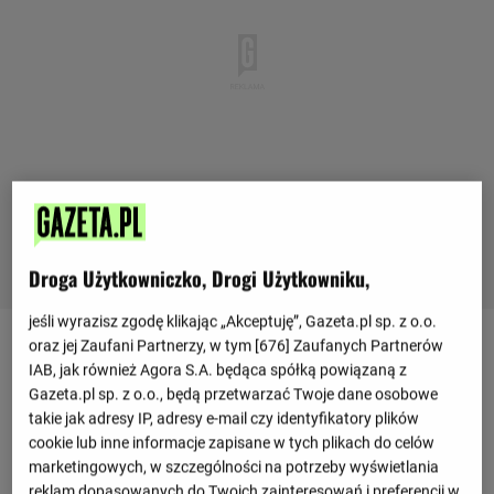
Droga Użytkowniczko, Drogi Użytkowniku,
jeśli wyrazisz zgodę klikając „Akceptuję”, Gazeta.pl sp. z o.o.
oraz jej Zaufani Partnerzy, w tym [
676
] Zaufanych Partnerów
IAB, jak również Agora S.A. będąca spółką powiązaną z
Ostatnie mecze
Gazeta.pl sp. z o.o., będą przetwarzać Twoje dane osobowe
2 : 1
takie jak adresy IP, adresy e-mail czy identyfikatory plików
NK Varaždin
Hajduk Split
0 : 0
cookie lub inne informacje zapisane w tych plikach do celów
marketingowych, w szczególności na potrzeby wyświetlania
Zobacz więcej
reklam dopasowanych do Twoich zainteresowań i preferencji w