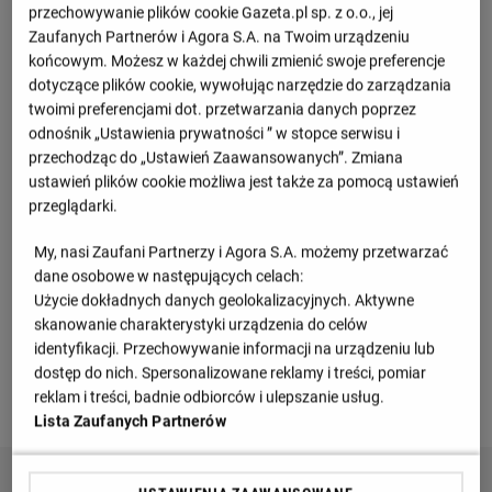
przechowywanie plików cookie Gazeta.pl sp. z o.o., jej
Chorwacja 1
Zaufanych Partnerów i Agora S.A. na Twoim urządzeniu
końcowym. Możesz w każdej chwili zmienić swoje preferencje
M
Pkt
dotyczące plików cookie, wywołując narzędzie do zarządzania
twoimi preferencjami dot. przetwarzania danych poprzez
Dinamo Zagrzeb
1
1
3
odnośnik „Ustawienia prywatności ” w stopce serwisu i
przechodząc do „Ustawień Zaawansowanych”. Zmiana
Osijek
2
1
3
ustawień plików cookie możliwa jest także za pomocą ustawień
przeglądarki.
NK Lokomotiva Zagrzeb
3
1
3
My, nasi Zaufani Partnerzy i Agora S.A. możemy przetwarzać
NK Varaždin
dane osobowe w następujących celach:
4
1
3
Użycie dokładnych danych geolokalizacyjnych. Aktywne
skanowanie charakterystyki urządzenia do celów
Rijeka
5
1
3
identyfikacji. Przechowywanie informacji na urządzeniu lub
dostęp do nich. Spersonalizowane reklamy i treści, pomiar
Zobacz więcej
reklam i treści, badnie odbiorców i ulepszanie usług.
Lista Zaufanych Partnerów