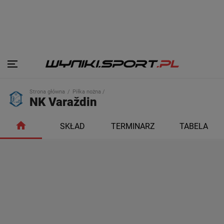
Strona główna
Piłka nożna /
NK Varaždin
SKŁAD
TERMINARZ
TABELA