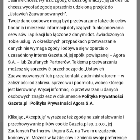
Jeśli nie chcesz wyrazić zgody, chcesz ograniczyć jej zakres lub
2 : 1
chcesz wycofać zgodę uprzednio udzieloną przejdź do
0 : 0
Oostende
Royal Excel Mouscron
„Ustawień Zaawansowanych”.
0 : 0
Twoje dane osobowe mogą być przetwarzane także do celów
2 : 1
badania i mierzenia informacji dotyczących funkcjonowania
Amiens
Oostende
1 : 0
serwisów i aplikacji lub łączone z danymi dot. świadczonych
- : -
Tobie usług. W określonych przypadkach przetwarzanie
Anderlecht
Oostende
danych nie wymaga zgody i odbywa się w oparciu o
uzasadniony interes Gazeta.pl, jej spółki powiązanej – Agora
Zobacz więcej
S.A. – lub Zaufanych Partnerów. Takiemu przetwarzaniu
możesz się sprzeciwić, przechodząc do „Ustawień
Zaawansowanych” lub przez kontakt z administratorem – w
zależności od zakresu sprzeciwu i podmiotu, wobec którego
jest kierowany. Więcej informacji o przetwarzaniu danych
osobowych znajdziesz w dokumencie
Polityka Prywatności
Gazeta.pl
i
Polityka Prywatności Agora S.A.
Przepraszamy, brak danych.
Klikając „Akceptuję” wyrażasz też zgodę na zainstalowanie i
przechowywanie plików cookie Gazeta.pl sp. z o.o., jej
Zaufanych Partnerów i Agora S.A. na Twoim urządzeniu
końcowym. Możesz w każdej chwili zmienić swoje preferencje