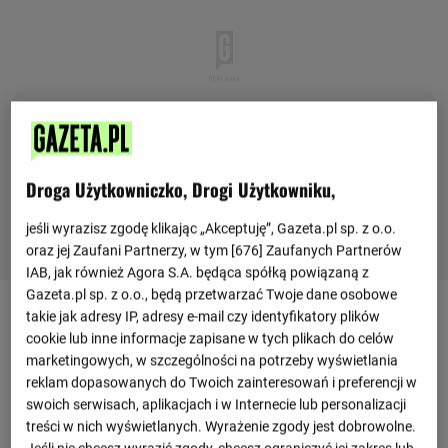
Droga Użytkowniczko, Drogi Użytkowniku,
jeśli wyrazisz zgodę klikając „Akceptuję”, Gazeta.pl sp. z o.o.
oraz jej Zaufani Partnerzy, w tym [
676
] Zaufanych Partnerów
IAB, jak również Agora S.A. będąca spółką powiązaną z
Gazeta.pl sp. z o.o., będą przetwarzać Twoje dane osobowe
takie jak adresy IP, adresy e-mail czy identyfikatory plików
cookie lub inne informacje zapisane w tych plikach do celów
Ostatnie mecze
marketingowych, w szczególności na potrzeby wyświetlania
4 : 4
reklam dopasowanych do Twoich zainteresowań i preferencji w
Oostende
Deinze
0 : 3
swoich serwisach, aplikacjach i w Internecie lub personalizacji
treści w nich wyświetlanych. Wyrażenie zgody jest dobrowolne.
5 : 2
Oostende
Zulte Waregem