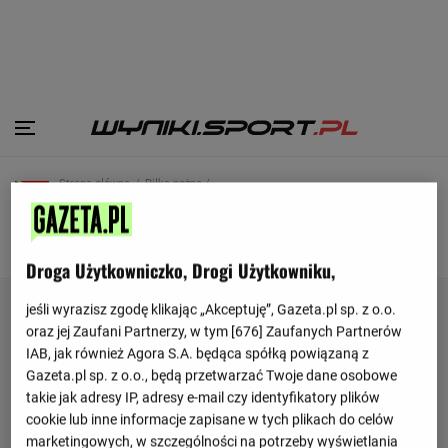
Strona główna
Piłka nożna /
RPA
SKŁAD
TERMINARZ
TABELA
Droga Użytkowniczko, Drogi Użytkowniku,
jeśli wyrazisz zgodę klikając „Akceptuję”, Gazeta.pl sp. z o.o.
oraz jej Zaufani Partnerzy, w tym [
676
] Zaufanych Partnerów
IAB, jak również Agora S.A. będąca spółką powiązaną z
Gazeta.pl sp. z o.o., będą przetwarzać Twoje dane osobowe
takie jak adresy IP, adresy e-mail czy identyfikatory plików
cookie lub inne informacje zapisane w tych plikach do celów
marketingowych, w szczególności na potrzeby wyświetlania