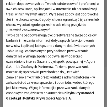
reklam dopasowanych do Twoich zainteresowań i preferencji w
swoich serwisach, aplikacjach i w Internecie lub personalizacji
treści w nich wyświetlanych. Wyrażenie zgody jest dobrowolne.
Jeśli nie chcesz wyrazić zgody, chcesz ograniczyć jej zakres lub
chcesz wycofać zgodę uprzednio udzieloną przejdź do
„Ustawień Zaawansowanych”.
Twoje dane osobowe mogą być przetwarzane także do celów
badania i mierzenia informacji dotyczących funkcjonowania
serwisów i aplikacji lub łączone z danymi dot. świadczonych
Tobie usług. W określonych przypadkach przetwarzanie
danych nie wymaga zgody i odbywa się w oparciu o
uzasadniony interes Gazeta.pl, jej spółki powiązanej – Agora
S.A. – lub Zaufanych Partnerów. Takiemu przetwarzaniu
możesz się sprzeciwić, przechodząc do „Ustawień
Terminarz drużyny
Zaawansowanych” lub przez kontakt z administratorem – w
zależności od zakresu sprzeciwu i podmiotu, wobec którego
jest kierowany. Więcej informacji o przetwarzaniu danych
Styczeń 2026
osobowych znajdziesz w dokumencie
Polityka Prywatności
Gazeta.pl
i
Polityka Prywatności Agora S.A.
niedziela, 04 stycznia