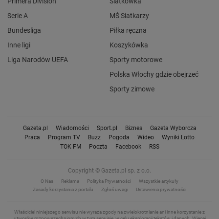
Primera Division
Siatkówka
Serie A
MŚ Siatkarzy
Bundesliga
Piłka ręczna
Inne ligi
Koszykówka
Liga Narodów UEFA
Sporty motorowe
Polska Włochy gdzie obejrzeć
Sporty zimowe
Gazeta.pl
Wiadomości
Sport.pl
Biznes
Gazeta Wyborcza
Praca
Program TV
Buzz
Pogoda
Wideo
Wyniki Lotto
TOK FM
Poczta
Facebook
RSS
Copyright © Gazeta.pl sp. z o.o.
O Nas
Reklama
Polityka Prywatności
Wszystkie artykuły
Zasady korzystania z portalu
Zgłoś uwagi
Ustawienia prywatności
Właściciel niniejszego serwisu nie wyraża zgody na zwielokrotnianie ani inne korzystanie z
utworów rozpowszechnionych w tym serwisie, w celu eksploracji tekstów i danych.
Więcej