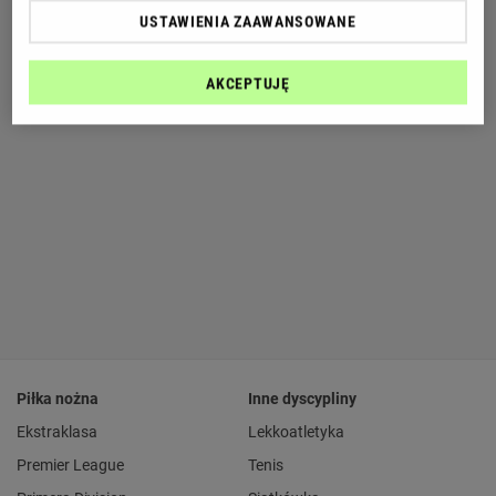
USTAWIENIA ZAAWANSOWANE
AKCEPTUJĘ
Piłka nożna
Inne dyscypliny
Ekstraklasa
Lekkoatletyka
Premier League
Tenis