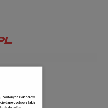
6
] Zaufanych Partnerów
woje dane osobowe takie
likach do celów