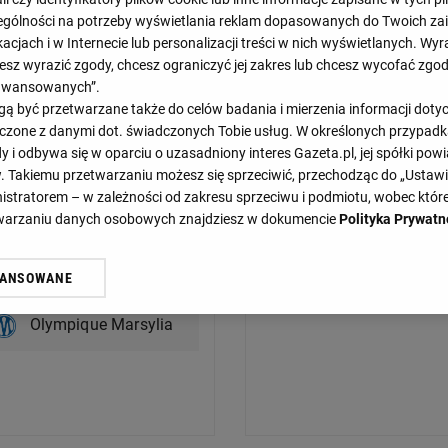
gólności na potrzeby wyświetlania reklam dopasowanych do Twoich zain
acjach i w Internecie lub personalizacji treści w nich wyświetlanych. Wyr
cesz wyrazić zgody, chcesz ograniczyć jej zakres lub chcesz wycofać zgo
aawansowanych”.
 być przetwarzane także do celów badania i mierzenia informacji dot
Saint-Etienne
 łączone z danymi dot. świadczonych Tobie usług. W określonych przypad
i odbywa się w oparciu o uzasadniony interes Gazeta.pl, jej spółki powi
US Ecotay Moingt
. Takiemu przetwarzaniu możesz się sprzeciwić, przechodząc do „Ust
nistratorem – w zależności od zakresu sprzeciwu i podmiotu, wobec które
etwarzaniu danych osobowych znajdziesz w dokumencie
Polityka Prywatn
Saint-Etienne
Saint-Etienne
WANSOWANE
żasz też zgodę na zainstalowanie i przechowywanie plików cookie Gazeta.p
gora S.A. na Twoim urządzeniu końcowym. Możesz w każdej chwili zmien
Olympique Marsylia
 wywołując narzędzie do zarządzania twoimi preferencjami dot. przetw
ywatności ” w stopce serwisu i przechodząc do „Ustawień Zaawansowan
st także za pomocą ustawień przeglądarki.
rzy i Agora S.A. możemy przetwarzać dane osobowe w następujących cel
 geolokalizacyjnych. Aktywne skanowanie charakterystyki urządzenia do