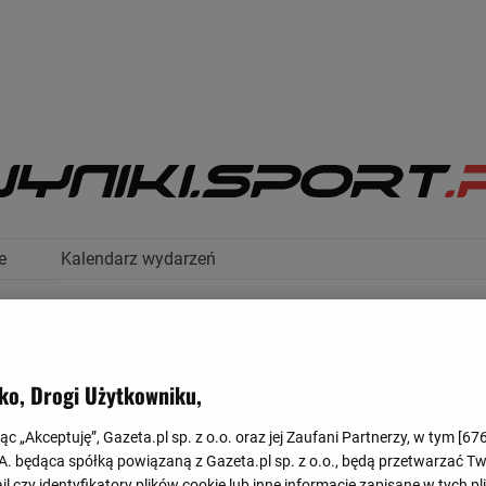
e
Kalendarz wydarzeń
ko, Drogi Użytkowniku,
jąc „Akceptuję”, Gazeta.pl sp. z o.o. oraz jej Zaufani Partnerzy, w tym [
67
TABELA
.A. będąca spółką powiązaną z Gazeta.pl sp. z o.o., będą przetwarzać T
ail czy identyfikatory plików cookie lub inne informacje zapisane w tych p