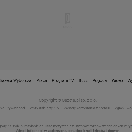
Gazeta Wyborcza
Praca
Program TV
Buzz
Pogoda
Wideo
Wy
Copyright © Gazeta.pl sp. z o.o.
yka Prywatności
Wszystkie artykuły
Zasady korzystania z portalu
Zgłoś uwa
gody na zwielokrotnianie ani inne korzystanie z utworów rozpowszechnionych w tym 
Więcej informacji
w zastrzeżeniu dot. eksploracji tekstów i danych