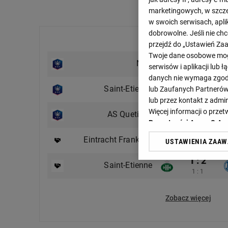
marketingowych, w szcze
w swoich serwisach, aplik
dobrowolne. Jeśli nie ch
Ostatnie mecze
przejdź do „Ustawień Z
Twoje dane osobowe mogą
2 : 1
Nice
serwisów i aplikacji lub
1 : 1
danych nie wymaga zgody 
11 : 1
Saint-Etienne
lub Zaufanych Partnerów
7 : 0
lub przez kontakt z admi
1 : 3
Więcej informacji o prz
AS Quetigny
1 : 1
Prywatności Agora S.A.
2 : 1
Eintracht Frankfurt
USTAWIENIA ZAA
Klikając „Akceptuję” wyra
2 : 0
Zaufanych Partnerów i A
1 : 2
Saint-Etienne
dotyczące plików cookie,
1 : 1
odnośnik „Ustawienia pr
plików cookie możliwa je
Zobacz więcej
My, nasi Zaufani Partne
Użycie dokładnych danych