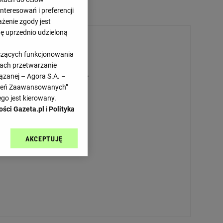
teresowań i preferencji
ażenie zgody jest
dę uprzednio udzieloną
yczących funkcjonowania
kach przetwarzanie
Przepraszamy, brak danych.
ązanej – Agora S.A. –
awień Zaawansowanych”
go jest kierowany.
ości Gazeta.pl
i
Polityka
AKCEPTUJĘ
l sp. z o.o., jej
ić swoje preferencje
arzania danych poprzez
ych”. Zmiana ustawień
ach:
 celów identyfikacji.