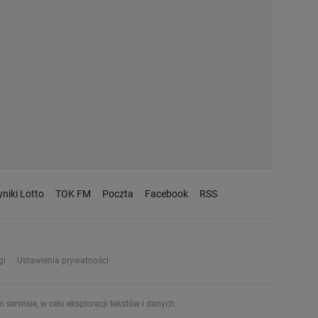
niki Lotto
TOK FM
Poczta
Facebook
RSS
gi
Ustawienia prywatności
serwisie, w celu eksploracji tekstów i danych.