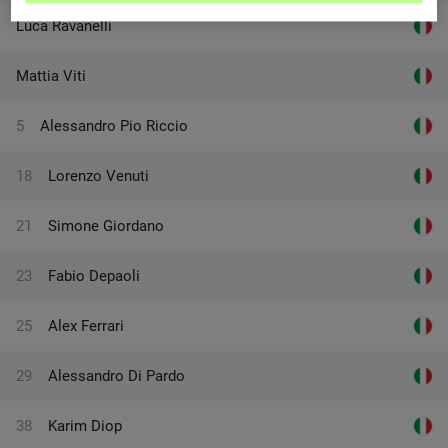
Luca Ravanelli
Mattia Viti
5
Alessandro Pio Riccio
18
Lorenzo Venuti
21
Simone Giordano
23
Fabio Depaoli
25
Alex Ferrari
29
Alessandro Di Pardo
38
Karim Diop