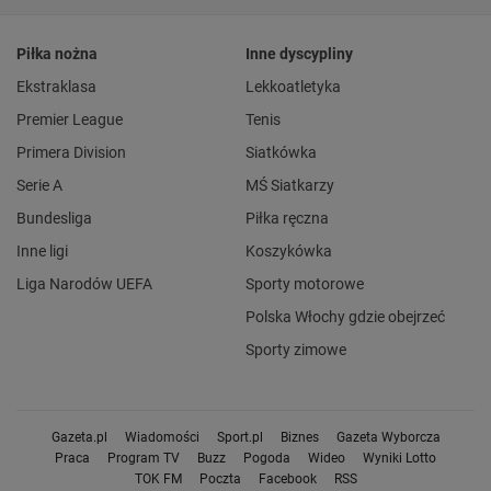
Piłka nożna
Inne dyscypliny
Ekstraklasa
Lekkoatletyka
Premier League
Tenis
Primera Division
Siatkówka
Serie A
MŚ Siatkarzy
Bundesliga
Piłka ręczna
Inne ligi
Koszykówka
Liga Narodów UEFA
Sporty motorowe
Polska Włochy gdzie obejrzeć
Sporty zimowe
Gazeta.pl
Wiadomości
Sport.pl
Biznes
Gazeta Wyborcza
Praca
Program TV
Buzz
Pogoda
Wideo
Wyniki Lotto
TOK FM
Poczta
Facebook
RSS