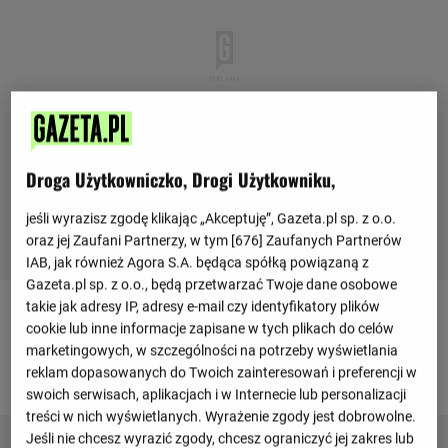
Droga Użytkowniczko, Drogi Użytkowniku,
jeśli wyrazisz zgodę klikając „Akceptuję”, Gazeta.pl sp. z o.o.
oraz jej Zaufani Partnerzy, w tym [
676
] Zaufanych Partnerów
IAB, jak również Agora S.A. będąca spółką powiązaną z
Gazeta.pl sp. z o.o., będą przetwarzać Twoje dane osobowe
takie jak adresy IP, adresy e-mail czy identyfikatory plików
Skład drużyny
cookie lub inne informacje zapisane w tych plikach do celów
marketingowych, w szczególności na potrzeby wyświetlania
reklam dopasowanych do Twoich zainteresowań i preferencji w
Trener
swoich serwisach, aplikacjach i w Internecie lub personalizacji
treści w nich wyświetlanych. Wyrażenie zgody jest dobrowolne.
Jeśli nie chcesz wyrazić zgody, chcesz ograniczyć jej zakres lub
Bernardo Corradi