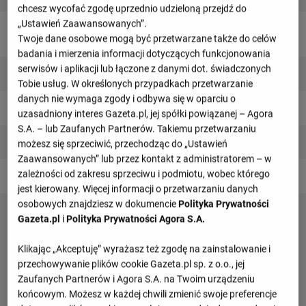
chcesz wycofać zgodę uprzednio udzieloną przejdź do
„Ustawień Zaawansowanych”.
Bramkarze
Twoje dane osobowe mogą być przetwarzane także do celów
badania i mierzenia informacji dotyczących funkcjonowania
serwisów i aplikacji lub łączone z danymi dot. świadczonych
Elia Tantalocchi
Tobie usług. W określonych przypadkach przetwarzanie
danych nie wymaga zgody i odbywa się w oparciu o
Nicholas Scardigno
uzasadniony interes Gazeta.pl, jej spółki powiązanej – Agora
S.A. – lub Zaufanych Partnerów. Takiemu przetwarzaniu
1
Simone Ghidotti
możesz się sprzeciwić, przechodząc do „Ustawień
Zaawansowanych” lub przez kontakt z administratorem – w
zależności od zakresu sprzeciwu i podmiotu, wobec którego
22
Andrey Krastev
jest kierowany. Więcej informacji o przetwarzaniu danych
osobowych znajdziesz w dokumencie
Polityka Prywatności
30
Nicola Ravaglia
Gazeta.pl
i
Polityka Prywatności Agora S.A.
Klikając „Akceptuję” wyrażasz też zgodę na zainstalowanie i
przechowywanie plików cookie Gazeta.pl sp. z o.o., jej
Zaufanych Partnerów i Agora S.A. na Twoim urządzeniu
końcowym. Możesz w każdej chwili zmienić swoje preferencje