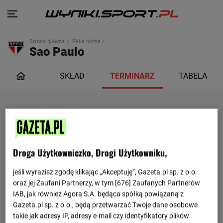
Strona główna
Piłka nożna /
Sao Paulo
SKŁAD
TERMINARZ
TABELA
Droga Użytkowniczko, Drogi Użytkowniku,
jeśli wyrazisz zgodę klikając „Akceptuję”, Gazeta.pl sp. z o.o.
oraz jej Zaufani Partnerzy, w tym [
676
] Zaufanych Partnerów
IAB, jak również Agora S.A. będąca spółką powiązaną z
Gazeta.pl sp. z o.o., będą przetwarzać Twoje dane osobowe
takie jak adresy IP, adresy e-mail czy identyfikatory plików