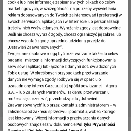
cookie lub inne informacje zapisane w tych plikach do celów
marketingowych, w szczególności na potrzeby wyświetlania
reklam dopasowanych do Twoich zainteresowań i preferencji w
swoich serwisach, aplikacjach i w Internecie lub personalizacji
treści w nich wyświetlanych. Wyrażenie zgody jest dobrowolne.
Jeśli nie chcesz wyrazić zgody, chcesz ograniczyć jej zakres lub
chcesz wycofać zgodę uprzednio udzieloną przejdź do
„Ustawień Zaawansowanych”.
Twoje dane osobowe mogą być przetwarzane także do celów
badania i mierzenia informacji dotyczących funkcjonowania
Terminarz drużyny
serwisów i aplikacji lub łączone z danymi dot. świadczonych
Tobie usług. W określonych przypadkach przetwarzanie
danych nie wymaga zgody i odbywa się w oparciu o
Sierpień 2026
uzasadniony interes Gazeta.pl, jej spółki powiązanej – Agora
S.A. – lub Zaufanych Partnerów. Takiemu przetwarzaniu
sobota, 08 sierpnia
możesz się sprzeciwić, przechodząc do „Ustawień
Zaawansowanych” lub przez kontakt z administratorem – w
2 : 1
Gremio
Sao Paulo
zależności od zakresu sprzeciwu i podmiotu, wobec którego
0 : 1
jest kierowany. Więcej informacji o przetwarzaniu danych
osobowych znajdziesz w dokumencie
Polityka Prywatności
niedziela, 16 sierpnia
Gazeta.pl
i
Polityka Prywatności Agora S.A.