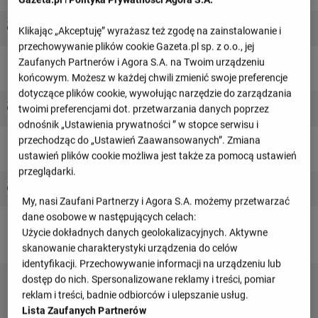
- : -
Sao Paulo
Coritiba
Klikając „Akceptuję” wyrażasz też zgodę na zainstalowanie i
00:00
przechowywanie plików cookie Gazeta.pl sp. z o.o., jej
Zaufanych Partnerów i Agora S.A. na Twoim urządzeniu
niedziela, 23 sierpnia
końcowym. Możesz w każdej chwili zmienić swoje preferencje
dotyczące plików cookie, wywołując narzędzie do zarządzania
- : -
twoimi preferencjami dot. przetwarzania danych poprzez
Chapecoense AF
Sao Paulo
21:30
odnośnik „Ustawienia prywatności ” w stopce serwisu i
przechodząc do „Ustawień Zaawansowanych”. Zmiana
niedziela, 30 sierpnia
ustawień plików cookie możliwa jest także za pomocą ustawień
przeglądarki.
- : -
Sao Paulo
Red Bull Bragantino
15:00
My, nasi Zaufani Partnerzy i Agora S.A. możemy przetwarzać
dane osobowe w następujących celach:
Użycie dokładnych danych geolokalizacyjnych. Aktywne
skanowanie charakterystyki urządzenia do celów
identyfikacji. Przechowywanie informacji na urządzeniu lub
dostęp do nich. Spersonalizowane reklamy i treści, pomiar
reklam i treści, badnie odbiorców i ulepszanie usług.
Lista Zaufanych Partnerów