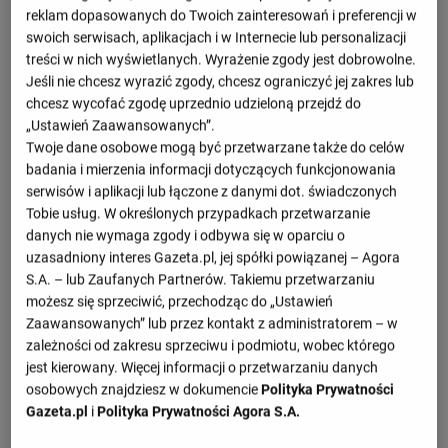
0 : 0
reklam dopasowanych do Twoich zainteresowań i preferencji w
1 : 1
swoich serwisach, aplikacjach i w Internecie lub personalizacji
Zawisza Bydgoszcz
Sokol Kleczew
0 : 0
treści w nich wyświetlanych. Wyrażenie zgody jest dobrowolne.
Jeśli nie chcesz wyrazić zgody, chcesz ograniczyć jej zakres lub
Zobacz więcej
chcesz wycofać zgodę uprzednio udzieloną przejdź do
„Ustawień Zaawansowanych”.
Twoje dane osobowe mogą być przetwarzane także do celów
badania i mierzenia informacji dotyczących funkcjonowania
Nadchodzące mecze
serwisów i aplikacji lub łączone z danymi dot. świadczonych
Tobie usług. W określonych przypadkach przetwarzanie
- : -
Lechia Zielona Góra
Sokol Kleczew
danych nie wymaga zgody i odbywa się w oparciu o
08.08, 18:00
uzasadniony interes Gazeta.pl, jej spółki powiązanej – Agora
- : -
Sokol Kleczew
Rekord Bielsko-Biała
S.A. – lub Zaufanych Partnerów. Takiemu przetwarzaniu
15.08, 15:00
możesz się sprzeciwić, przechodząc do „Ustawień
- : -
Zaawansowanych” lub przez kontakt z administratorem – w
Legia Warszawa II
Sokol Kleczew
22.08, 15:00
zależności od zakresu sprzeciwu i podmiotu, wobec którego
- : -
jest kierowany. Więcej informacji o przetwarzaniu danych
Sokol Kleczew
Chojniczanka
29.08, 14:00
osobowych znajdziesz w dokumencie
Polityka Prywatności
Gazeta.pl
i
Polityka Prywatności Agora S.A.
- : -
Sokol Kleczew
Górnik Łęczna
04.09, 14:00