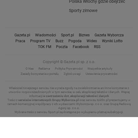
Polska Włochy gdzie obejrzeć
Sporty zimowe
Gazeta.pl
Wiadomości
Sport.pl
Biznes
Gazeta Wyborcza
Praca
Program TV
Buzz
Pogoda
Wideo
Wyniki Lotto
TOK FM
Poczta
Facebook
RSS
Copyright © Gazeta.pl sp. z o.o.
O Nas
Reklama
Polityka Prywatności
Wszystkie artykuły
Zasady korzystania z portalu
Zgłoś uwagi
Ustawienia prywatności
Właściciel niniejszego serwisu nie wyraża zgody na zwielokrotnianie ani inne korzystanie z
utworów rozpowszechnionych w tym serwisie, w celu eksploracji tekstów i danych.
Więcej
informacji
w zastrzeżeniu dot. eksploracji tekstów i danych
Treści z
serwisów internetowych Grupy Wyborcza.pl
oraz serwisu tokfm.pl prezentujemy w
ramach komercyjnej współpracy z ich wydawcami: Wyborcza sp. z o.o. oraz Grupą Radiową
Agory sp. z o.o.
Wybrane treści z serwisu Sport.pl są dostępne po wykupieniu płatnej subskrypcji.