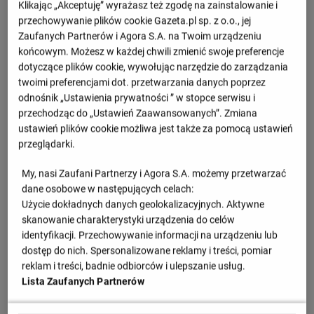
Klikając „Akceptuję” wyrażasz też zgodę na zainstalowanie i
przechowywanie plików cookie Gazeta.pl sp. z o.o., jej
Zobacz więcej
Zaufanych Partnerów i Agora S.A. na Twoim urządzeniu
końcowym. Możesz w każdej chwili zmienić swoje preferencje
dotyczące plików cookie, wywołując narzędzie do zarządzania
twoimi preferencjami dot. przetwarzania danych poprzez
Betclic 2 Liga - Betclic 2 Liga
odnośnik „Ustawienia prywatności ” w stopce serwisu i
M
Pkt
przechodząc do „Ustawień Zaawansowanych”. Zmiana
ustawień plików cookie możliwa jest także za pomocą ustawień
Avia Świdnik
1
2
6
przeglądarki.
My, nasi Zaufani Partnerzy i Agora S.A. możemy przetwarzać
GKS Tychy
2
2
6
dane osobowe w następujących celach:
Użycie dokładnych danych geolokalizacyjnych. Aktywne
Znicz Pruszków
3
2
6
skanowanie charakterystyki urządzenia do celów
identyfikacji. Przechowywanie informacji na urządzeniu lub
Rekord Bielsko-Biała
4
2
4
dostęp do nich. Spersonalizowane reklamy i treści, pomiar
reklam i treści, badnie odbiorców i ulepszanie usług.
Hutnik Kraków
Lista Zaufanych Partnerów
5
2
4