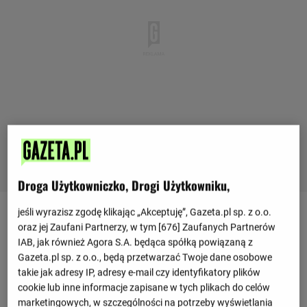
Droga Użytkowniczko, Drogi Użytkowniku,
jeśli wyrazisz zgodę klikając „Akceptuję”, Gazeta.pl sp. z o.o.
oraz jej Zaufani Partnerzy, w tym [
676
] Zaufanych Partnerów
Ostatnie mecze
IAB, jak również Agora S.A. będąca spółką powiązaną z
Gazeta.pl sp. z o.o., będą przetwarzać Twoje dane osobowe
- : -
Unia Skierniewice
Sokol Kleczew
takie jak adresy IP, adresy e-mail czy identyfikatory plików
05.08, 17:45
cookie lub inne informacje zapisane w tych plikach do celów
0 : 0
Sokol Kleczew
Podhale Nowy Targ
marketingowych, w szczególności na potrzeby wyświetlania