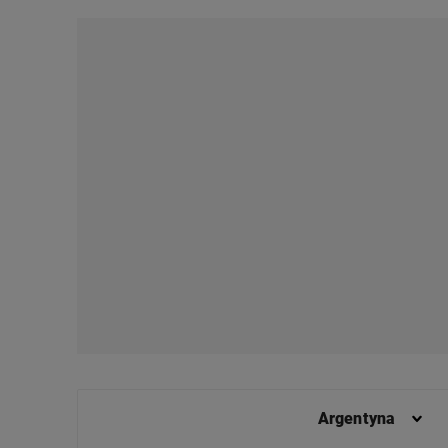
odnośnik „Ustawienia pr
plików cookie możliwa je
My, nasi Zaufani Partne
Użycie dokładnych danych
Przechowywanie informacji
badnie odbiorców i uleps
Argentyna