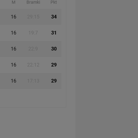
M
Bramki
Pkt
16
29:15
34
16
19:7
31
16
22:9
30
16
22:12
29
16
17:13
29