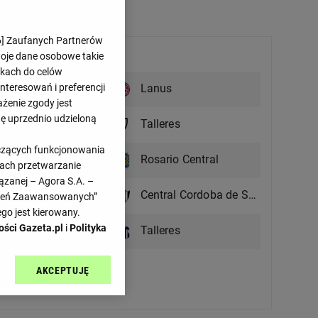
6
] Zaufanych Partnerów
Nadchodzące mecze
woje dane osobowe takie
likach do celów
- : -
res
Lanus
teresowań i preferencji
12.08, 00:00
ażenie zgody jest
- : -
dę uprzednio udzieloną
oza
Talleres
18.08, 00:30
yczących funkcjonowania
- : -
res
Rosario Central
kach przetwarzanie
25.08, 00:15
ązanej – Agora S.A. –
- : -
res
Central Cordoba de Santiago
awień Zaawansowanych”
30.08, 00:30
go jest kierowany.
- : -
ości Gazeta.pl
i
Polityka
nzo
Talleres
06.09, 20:00
AKCEPTUJĘ
l sp. z o.o., jej
Zobacz więcej
ić swoje preferencje
arzania danych poprzez