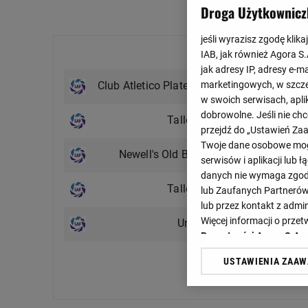
Droga Użytkownicz
jeśli wyrazisz zgodę klika
Ostatnie mecze
IAB, jak również Agora S
jak adresy IP, adresy e-m
0 : 4
Club Atletico Platense
marketingowych, w szcze
0 : 1
w swoich serwisach, aplik
1 : 3
dobrowolne. Jeśli nie ch
Talleres
1 : 1
przejdź do „Ustawień Z
Twoje dane osobowe mogą
1 : 0
Newell's Old Boys
serwisów i aplikacji lub
0 : 0
danych nie wymaga zgody 
0 : 1
Talleres
lub Zaufanych Partnerów
0 : 0
lub przez kontakt z admi
1 : 1
Więcej informacji o prz
Union
0 : 1
Prywatności Agora S.A.
USTAWIENIA ZAA
Klikając „Akceptuję” wyra
Zobacz więcej
Zaufanych Partnerów i A
dotyczące plików cookie,