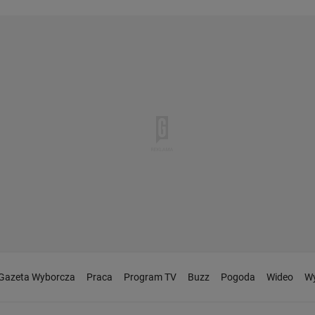
Gazeta Wyborcza
Praca
Program TV
Buzz
Pogoda
Wideo
Wy