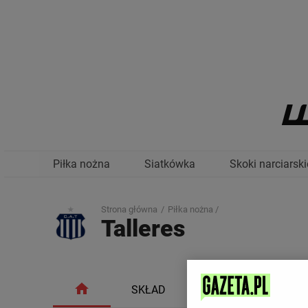
Piłka nożna
Siatkówka
Skoki narciarski
Strona główna
Piłka nożna /
Talleres
SKŁAD
TERMINARZ