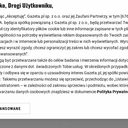
ko, Drogi Użytkowniku,
jąc „Akceptuję”, Gazeta.pl sp. z o.o. oraz jej Zaufani Partnerzy, w tym [
67
.A. będąca spółką powiązaną z Gazeta.pl sp. z o.o., będą przetwarzać T
ail czy identyfikatory plików cookie lub inne informacje zapisane w tych p
Talleres
Talle
gólności na potrzeby wyświetlania reklam dopasowanych do Twoich zain
acjach i w Internecie lub personalizacji treści w nich wyświetlanych. Wyr
cesz wyrazić zgody, chcesz ograniczyć jej zakres lub chcesz wycofać zgo
Velez Sarsfield
Gimnasia Mend
aawansowanych”.
 być przetwarzane także do celów badania i mierzenia informacji dot
Talleres
Talle
 łączone z danymi dot. świadczonych Tobie usług. W określonych przypad
i odbywa się w oparciu o uzasadniony interes Gazeta.pl, jej spółki powi
Belgrano
Talle
. Takiemu przetwarzaniu możesz się sprzeciwić, przechodząc do „Ust
nistratorem – w zależności od zakresu sprzeciwu i podmiotu, wobec które
etwarzaniu danych osobowych znajdziesz w dokumencie
Polityka Prywatn
Talleres
San Lore
WANSOWANE
żasz też zgodę na zainstalowanie i przechowywanie plików cookie Gazeta.p
gora S.A. na Twoim urządzeniu końcowym. Możesz w każdej chwili zmien
 wywołując narzędzie do zarządzania twoimi preferencjami dot. przetw