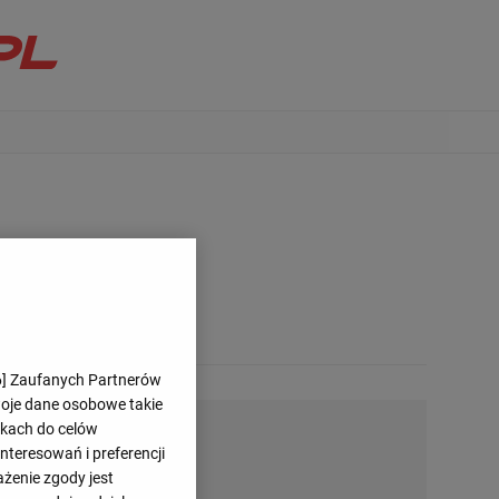
6
] Zaufanych Partnerów
woje dane osobowe takie
likach do celów
teresowań i preferencji
ażenie zgody jest