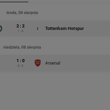
środa, 04 sierpnia
2 : 2
Tottenham Hotspur
1 : 0
niedziela, 08 sierpnia
1 : 0
Arsenal
0 : 0