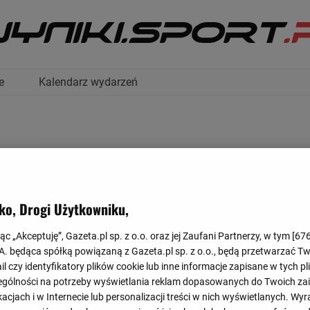
e
Kalendarz wydarzeń
ko, Drogi Użytkowniku,
TABELA
jąc „Akceptuję”, Gazeta.pl sp. z o.o. oraz jej Zaufani Partnerzy, w tym [
67
.A. będąca spółką powiązaną z Gazeta.pl sp. z o.o., będą przetwarzać T
ail czy identyfikatory plików cookie lub inne informacje zapisane w tych p
gólności na potrzeby wyświetlania reklam dopasowanych do Twoich zain
acjach i w Internecie lub personalizacji treści w nich wyświetlanych. Wyr