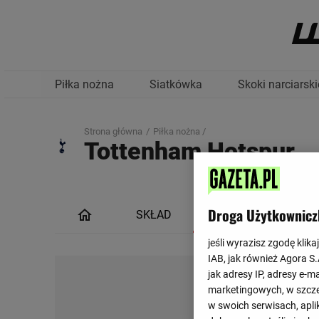
Piłka nożna
Siatkówka
Skoki narciarski
Strona główna
Piłka nożna /
Tottenham Hotspur
Droga Użytkownicz
SKŁAD
TERMINARZ
jeśli wyrazisz zgodę klika
IAB, jak również Agora S
jak adresy IP, adresy e-m
marketingowych, w szcze
w swoich serwisach, aplik