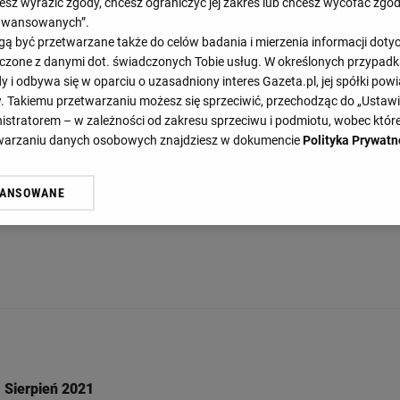
cesz wyrazić zgody, chcesz ograniczyć jej zakres lub chcesz wycofać zgo
aawansowanych”.
 być przetwarzane także do celów badania i mierzenia informacji dot
 łączone z danymi dot. świadczonych Tobie usług. W określonych przypad
i odbywa się w oparciu o uzasadniony interes Gazeta.pl, jej spółki powi
. Takiemu przetwarzaniu możesz się sprzeciwić, przechodząc do „Ust
nistratorem – w zależności od zakresu sprzeciwu i podmiotu, wobec które
etwarzaniu danych osobowych znajdziesz w dokumencie
Polityka Prywatn
WANSOWANE
żasz też zgodę na zainstalowanie i przechowywanie plików cookie Gazeta.p
gora S.A. na Twoim urządzeniu końcowym. Możesz w każdej chwili zmien
 wywołując narzędzie do zarządzania twoimi preferencjami dot. przetw
ywatności ” w stopce serwisu i przechodząc do „Ustawień Zaawansowan
st także za pomocą ustawień przeglądarki.
rzy i Agora S.A. możemy przetwarzać dane osobowe w następujących cel
 geolokalizacyjnych. Aktywne skanowanie charakterystyki urządzenia do
 na urządzeniu lub dostęp do nich. Spersonalizowane reklamy i treści, p
zanie usług.
Lista Zaufanych Partnerów
Sierpień 2021