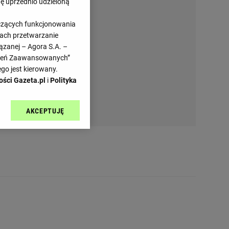
dę uprzednio udzieloną
yczących funkcjonowania
kach przetwarzanie
ązanej – Agora S.A. –
awień Zaawansowanych”
go jest kierowany.
ości Gazeta.pl
i
Polityka
AKCEPTUJĘ
l sp. z o.o., jej
ić swoje preferencje
arzania danych poprzez
ych”. Zmiana ustawień
ach:
 celów identyfikacji.
omiar reklam i treści,