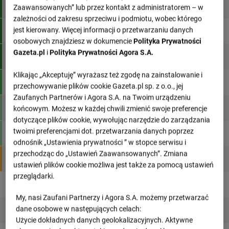
1
Paris Saint-Germain
34
76
Zaawansowanych” lub przez kontakt z administratorem – w
zależności od zakresu sprzeciwu i podmiotu, wobec którego
jest kierowany. Więcej informacji o przetwarzaniu danych
2
RC Lens
34
70
osobowych znajdziesz w dokumencie
Polityka Prywatności
Gazeta.pl
i
Polityka Prywatności Agora S.A.
3
Lille
34
61
Klikając „Akceptuję” wyrażasz też zgodę na zainstalowanie i
4
Olympique Lyon
34
60
przechowywanie plików cookie Gazeta.pl sp. z o.o., jej
Zaufanych Partnerów i Agora S.A. na Twoim urządzeniu
5
Olympique Marsylia
34
59
końcowym. Możesz w każdej chwili zmienić swoje preferencje
dotyczące plików cookie, wywołując narzędzie do zarządzania
twoimi preferencjami dot. przetwarzania danych poprzez
6
Rennes
34
59
odnośnik „Ustawienia prywatności ” w stopce serwisu i
przechodząc do „Ustawień Zaawansowanych”. Zmiana
7
AS Monaco
34
54
ustawień plików cookie możliwa jest także za pomocą ustawień
przeglądarki.
8
Strasbourg
34
53
My, nasi Zaufani Partnerzy i Agora S.A. możemy przetwarzać
dane osobowe w następujących celach:
9
Toulouse
34
45
Użycie dokładnych danych geolokalizacyjnych. Aktywne