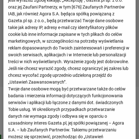
jeśli wyrazisz zgodę klikając „Akceptuję”, Gazeta.pl sp. z o.o.
oraz jej Zaufani Partnerzy, w tym [
676
] Zaufanych Partnerów
IAB, jak również Agora S.A. będąca spółką powiązaną z
Gazeta.pl sp. z o.o., będą przetwarzać Twoje dane osobowe
takie jak adresy IP, adresy e-mail czy identyfikatory plików
cookie lub inne informacje zapisane w tych plikach do celów
marketingowych, w szczególności na potrzeby wyświetlania
reklam dopasowanych do Twoich zainteresowań i preferencji w
swoich serwisach, aplikacjach i w Internecie lub personalizacji
treści w nich wyświetlanych. Wyrażenie zgody jest dobrowolne.
Jeśli nie chcesz wyrazić zgody, chcesz ograniczyć jej zakres lub
chcesz wycofać zgodę uprzednio udzieloną przejdź do
„Ustawień Zaawansowanych”.
Twoje dane osobowe mogą być przetwarzane także do celów
badania i mierzenia informacji dotyczących funkcjonowania
Tabele drużyny
serwisów i aplikacji lub łączone z danymi dot. świadczonych
Tobie usług. W określonych przypadkach przetwarzanie
danych nie wymaga zgody i odbywa się w oparciu o
Ligue 1
uzasadniony interes Gazeta.pl, jej spółki powiązanej – Agora
S.A. – lub Zaufanych Partnerów. Takiemu przetwarzaniu
M
Pkt
możesz się sprzeciwić, przechodząc do „Ustawień