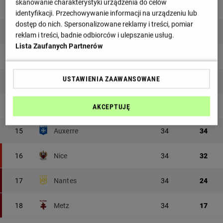
skanowanie charakterystyki urządzenia do celów
10
Lorient
34
45
identyfikacji. Przechowywanie informacji na urządzeniu lub
dostęp do nich. Spersonalizowane reklamy i treści, pomiar
11
Paris FC
34
44
reklam i treści, badnie odbiorców i ulepszanie usług.
Lista Zaufanych Partnerów
12
Brest
34
39
USTAWIENIA ZAAWANSOWANE
13
Angers
34
36
14
Le Havre
34
35
AKCEPTUJĘ
15
Auxerre
34
34
16
Nice
34
32
17
Nantes
34
24
18
Metz
34
17