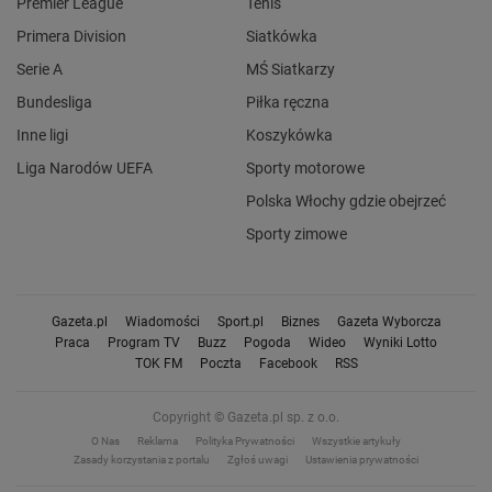
Premier League
Tenis
Primera Division
Siatkówka
Serie A
MŚ Siatkarzy
Bundesliga
Piłka ręczna
Inne ligi
Koszykówka
Liga Narodów UEFA
Sporty motorowe
Polska Włochy gdzie obejrzeć
Sporty zimowe
Gazeta.pl
Wiadomości
Sport.pl
Biznes
Gazeta Wyborcza
Praca
Program TV
Buzz
Pogoda
Wideo
Wyniki Lotto
TOK FM
Poczta
Facebook
RSS
Copyright © Gazeta.pl sp. z o.o.
O Nas
Reklama
Polityka Prywatności
Wszystkie artykuły
Zasady korzystania z portalu
Zgłoś uwagi
Ustawienia prywatności