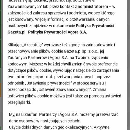
możesz się sprzeciwić, przechodząc do „Ustawień
1
FC Barcelona
38
94
Zaawansowanych” lub przez kontakt z administratorem – w
zależności od zakresu sprzeciwu i podmiotu, wobec którego
2
Real Madryt
38
86
jest kierowany. Więcej informacji o przetwarzaniu danych
osobowych znajdziesz w dokumencie
Polityka Prywatności
Gazeta.pl
i
Polityka Prywatności Agora S.A.
3
Villarreal
38
72
Klikając „Akceptuję” wyrażasz też zgodę na zainstalowanie i
4
Atletico Madryt
38
69
przechowywanie plików cookie Gazeta.pl sp. z o.o., jej
Zaufanych Partnerów i Agora S.A. na Twoim urządzeniu
5
Real Betis
38
60
końcowym. Możesz w każdej chwili zmienić swoje preferencje
dotyczące plików cookie, wywołując narzędzie do zarządzania
6
Celta Vigo
38
54
twoimi preferencjami dot. przetwarzania danych poprzez
odnośnik „Ustawienia prywatności ” w stopce serwisu i
przechodząc do „Ustawień Zaawansowanych”. Zmiana
7
Getafe
38
51
ustawień plików cookie możliwa jest także za pomocą ustawień
przeglądarki.
8
Rayo Vallecano
38
50
My, nasi Zaufani Partnerzy i Agora S.A. możemy przetwarzać
9
Valencia CF
38
49
dane osobowe w następujących celach:
Użycie dokładnych danych geolokalizacyjnych. Aktywne