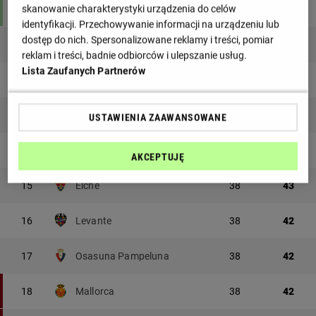
skanowanie charakterystyki urządzenia do celów
10
Real Sociedad
38
46
identyfikacji. Przechowywanie informacji na urządzeniu lub
dostęp do nich. Spersonalizowane reklamy i treści, pomiar
11
Espanyol
38
46
reklam i treści, badnie odbiorców i ulepszanie usług.
Lista Zaufanych Partnerów
12
Athletic Bilbao
38
45
13
Sevilla FC
38
43
USTAWIENIA ZAAWANSOWANE
14
Deportivo Alaves
38
43
AKCEPTUJĘ
15
Elche
38
43
16
Levante
38
42
17
Osasuna Pampeluna
38
42
18
Mallorca
38
42