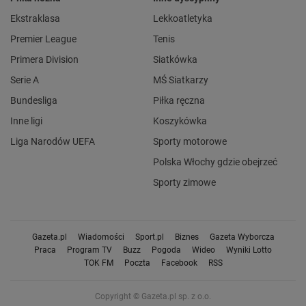
Ekstraklasa
Lekkoatletyka
Premier League
Tenis
Primera Division
Siatkówka
Serie A
MŚ Siatkarzy
Bundesliga
Piłka ręczna
Inne ligi
Koszykówka
Liga Narodów UEFA
Sporty motorowe
Polska Włochy gdzie obejrzeć
Sporty zimowe
Gazeta.pl
Wiadomości
Sport.pl
Biznes
Gazeta Wyborcza
Praca
Program TV
Buzz
Pogoda
Wideo
Wyniki Lotto
TOK FM
Poczta
Facebook
RSS
Copyright © Gazeta.pl sp. z o.o.