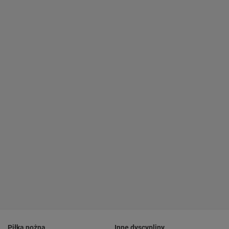
Piłka nożna
Inne dyscypliny