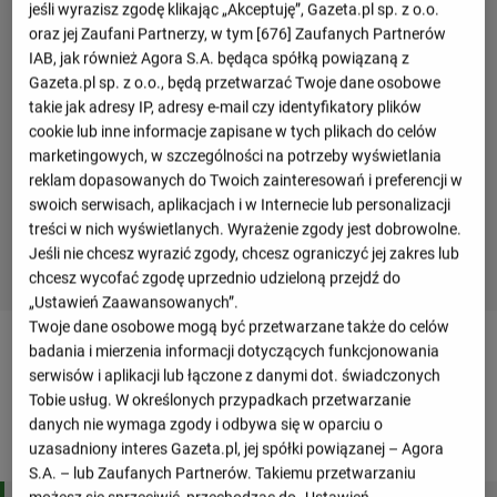
jeśli wyrazisz zgodę klikając „Akceptuję”, Gazeta.pl sp. z o.o.
oraz jej Zaufani Partnerzy, w tym [
676
] Zaufanych Partnerów
IAB, jak również Agora S.A. będąca spółką powiązaną z
Gazeta.pl sp. z o.o., będą przetwarzać Twoje dane osobowe
takie jak adresy IP, adresy e-mail czy identyfikatory plików
cookie lub inne informacje zapisane w tych plikach do celów
marketingowych, w szczególności na potrzeby wyświetlania
reklam dopasowanych do Twoich zainteresowań i preferencji w
swoich serwisach, aplikacjach i w Internecie lub personalizacji
treści w nich wyświetlanych. Wyrażenie zgody jest dobrowolne.
Jeśli nie chcesz wyrazić zgody, chcesz ograniczyć jej zakres lub
chcesz wycofać zgodę uprzednio udzieloną przejdź do
„Ustawień Zaawansowanych”.
Twoje dane osobowe mogą być przetwarzane także do celów
Tabele drużyny
badania i mierzenia informacji dotyczących funkcjonowania
serwisów i aplikacji lub łączone z danymi dot. świadczonych
Tobie usług. W określonych przypadkach przetwarzanie
LaLiga
danych nie wymaga zgody i odbywa się w oparciu o
uzasadniony interes Gazeta.pl, jej spółki powiązanej – Agora
M
Pkt
S.A. – lub Zaufanych Partnerów. Takiemu przetwarzaniu