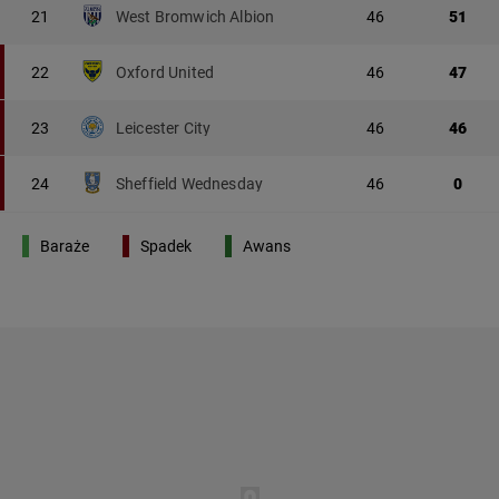
21
West Bromwich Albion
46
51
22
Oxford United
46
47
23
Leicester City
46
46
24
Sheffield Wednesday
46
0
Baraże
Spadek
Awans