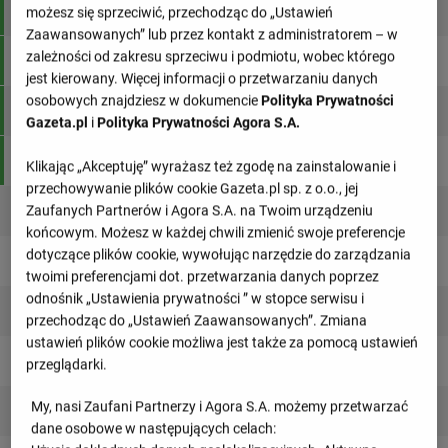
3
Millwall
46
83
możesz się sprzeciwić, przechodząc do „Ustawień
Zaawansowanych” lub przez kontakt z administratorem – w
zależności od zakresu sprzeciwu i podmiotu, wobec którego
4
Southampton
46
80
jest kierowany. Więcej informacji o przetwarzaniu danych
osobowych znajdziesz w dokumencie
Polityka Prywatności
5
Middlesbrough
46
80
Gazeta.pl
i
Polityka Prywatności Agora S.A.
6
Hull City
46
73
Klikając „Akceptuję” wyrażasz też zgodę na zainstalowanie i
przechowywanie plików cookie Gazeta.pl sp. z o.o., jej
Zaufanych Partnerów i Agora S.A. na Twoim urządzeniu
7
Wrexham
46
71
końcowym. Możesz w każdej chwili zmienić swoje preferencje
dotyczące plików cookie, wywołując narzędzie do zarządzania
8
Derby County
46
69
twoimi preferencjami dot. przetwarzania danych poprzez
odnośnik „Ustawienia prywatności ” w stopce serwisu i
9
Norwich City
46
65
przechodząc do „Ustawień Zaawansowanych”. Zmiana
ustawień plików cookie możliwa jest także za pomocą ustawień
10
Birmingham City
46
64
przeglądarki.
My, nasi Zaufani Partnerzy i Agora S.A. możemy przetwarzać
11
Swansea City
46
64
dane osobowe w następujących celach: