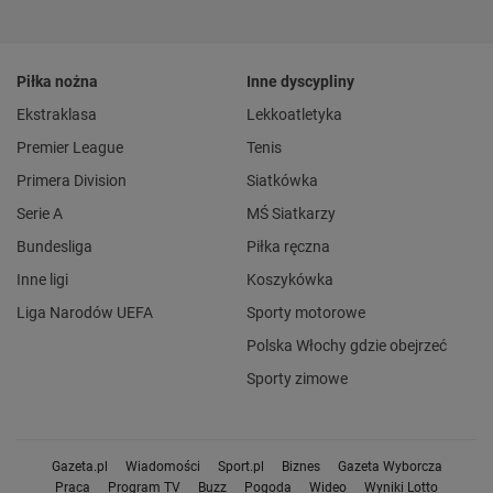
Piłka nożna
Inne dyscypliny
Ekstraklasa
Lekkoatletyka
Premier League
Tenis
Primera Division
Siatkówka
Serie A
MŚ Siatkarzy
Bundesliga
Piłka ręczna
Inne ligi
Koszykówka
Liga Narodów UEFA
Sporty motorowe
Polska Włochy gdzie obejrzeć
Sporty zimowe
Gazeta.pl
Wiadomości
Sport.pl
Biznes
Gazeta Wyborcza
Praca
Program TV
Buzz
Pogoda
Wideo
Wyniki Lotto