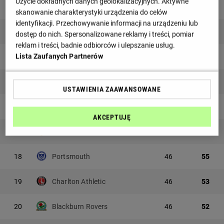
Użycie dokładnych danych geolokalizacyjnych. Aktywne
12
Bristol City
46
62
skanowanie charakterystyki urządzenia do celów
identyfikacji. Przechowywanie informacji na urządzeniu lub
13
Sheffield United
46
60
dostęp do nich. Spersonalizowane reklamy i treści, pomiar
reklam i treści, badnie odbiorców i ulepszanie usług.
Lista Zaufanych Partnerów
14
Preston North End
46
60
15
Queens Park Rangers
46
58
USTAWIENIA ZAAWANSOWANE
16
Watford
46
57
AKCEPTUJĘ
17
Stoke City
46
55
18
Portsmouth
46
55
19
Charlton Athletic
46
53
20
Blackburn Rovers
46
52