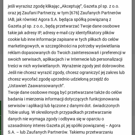
jeśli wyrazisz zgodę klikając „Akceptuję”, Gazeta.pl sp. z o.o.
oraz jej Zaufani Partnerzy, w tym [
676
] Zaufanych Partnerów
IAB, jak również Agora S.A. będąca spółką powiązaną z
Gazeta.pl sp. z o.o., będą przetwarzać Twoje dane osobowe
takie jak adresy IP, adresy e-mail czy identyfikatory plików
cookie lub inne informacje zapisane w tych plikach do celów
marketingowych, w szczególności na potrzeby wyświetlania
reklam dopasowanych do Twoich zainteresowań i preferencji w
swoich serwisach, aplikacjach i w Internecie lub personalizacji
Tabele drużyny
treści w nich wyświetlanych. Wyrażenie zgody jest dobrowolne.
Jeśli nie chcesz wyrazić zgody, chcesz ograniczyć jej zakres lub
chcesz wycofać zgodę uprzednio udzieloną przejdź do
Championship
„Ustawień Zaawansowanych”.
Twoje dane osobowe mogą być przetwarzane także do celów
M
Pkt
badania i mierzenia informacji dotyczących funkcjonowania
serwisów i aplikacji lub łączone z danymi dot. świadczonych
1
Coventry City
46
95
Tobie usług. W określonych przypadkach przetwarzanie
danych nie wymaga zgody i odbywa się w oparciu o
2
Ipswich Town
46
84
uzasadniony interes Gazeta.pl, jej spółki powiązanej – Agora
S.A. – lub Zaufanych Partnerów. Takiemu przetwarzaniu