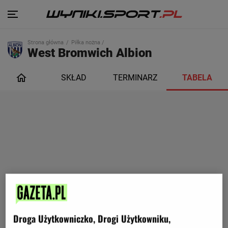
Strona główna
Piłka nożna /
West Bromwich Albion
SKŁAD
TERMINARZ
TABELA
Droga Użytkowniczko, Drogi Użytkowniku,