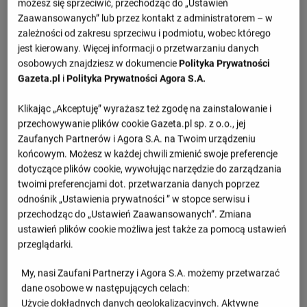
Szczegóły meczu Eczacibasi - SC Prometej
możesz się sprzeciwić, przechodząc do „Ustawień
Kamieńskie
Zaawansowanych” lub przez kontakt z administratorem – w
zależności od zakresu sprzeciwu i podmiotu, wobec którego
jest kierowany. Więcej informacji o przetwarzaniu danych
osobowych znajdziesz w dokumencie
Polityka Prywatności
Przegląd
Gazeta.pl
i
Polityka Prywatności Agora S.A.
1.set -
25 : 20
Klikając „Akceptuję” wyrażasz też zgodę na zainstalowanie i
2.set -
25 : 15
przechowywanie plików cookie Gazeta.pl sp. z o.o., jej
3.set -
23 : 25
Zaufanych Partnerów i Agora S.A. na Twoim urządzeniu
końcowym. Możesz w każdej chwili zmienić swoje preferencje
4.set -
25 : 16
dotyczące plików cookie, wywołując narzędzie do zarządzania
twoimi preferencjami dot. przetwarzania danych poprzez
odnośnik „Ustawienia prywatności ” w stopce serwisu i
Informacje o meczu
przechodząc do „Ustawień Zaawansowanych”. Zmiana
ustawień plików cookie możliwa jest także za pomocą ustawień
Liga Mistrzyń, faza finałowa
przeglądarki.
Środa 07.02.2024, godzina 14:00
My, nasi Zaufani Partnerzy i Agora S.A. możemy przetwarzać
dane osobowe w następujących celach:
Użycie dokładnych danych geolokalizacyjnych. Aktywne