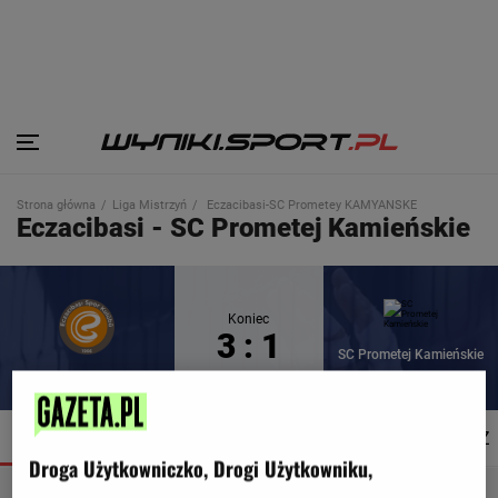
Strona główna
Liga Mistrzyń
Eczacibasi-SC Prometey KAMYANSKE
Eczacibasi - SC Prometej Kamieńskie
Koniec
3 : 1
SC Prometej Kamieńskie
Eczacibasi
SZCZEGÓŁY
SKŁADY
STATYSTYKI
TERMINARZ
Droga Użytkowniczko, Drogi Użytkowniku,