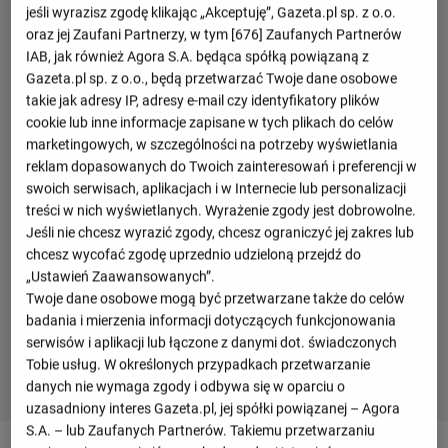
jeśli wyrazisz zgodę klikając „Akceptuję”, Gazeta.pl sp. z o.o.
oraz jej Zaufani Partnerzy, w tym [
676
] Zaufanych Partnerów
IAB, jak również Agora S.A. będąca spółką powiązaną z
Gazeta.pl sp. z o.o., będą przetwarzać Twoje dane osobowe
takie jak adresy IP, adresy e-mail czy identyfikatory plików
cookie lub inne informacje zapisane w tych plikach do celów
marketingowych, w szczególności na potrzeby wyświetlania
reklam dopasowanych do Twoich zainteresowań i preferencji w
swoich serwisach, aplikacjach i w Internecie lub personalizacji
treści w nich wyświetlanych. Wyrażenie zgody jest dobrowolne.
Jeśli nie chcesz wyrazić zgody, chcesz ograniczyć jej zakres lub
chcesz wycofać zgodę uprzednio udzieloną przejdź do
„Ustawień Zaawansowanych”.
Twoje dane osobowe mogą być przetwarzane także do celów
badania i mierzenia informacji dotyczących funkcjonowania
serwisów i aplikacji lub łączone z danymi dot. świadczonych
Tobie usług. W określonych przypadkach przetwarzanie
danych nie wymaga zgody i odbywa się w oparciu o
uzasadniony interes Gazeta.pl, jej spółki powiązanej – Agora
S.A. – lub Zaufanych Partnerów. Takiemu przetwarzaniu