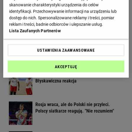
Wiadomości
skanowanie charakterystyki urządzenia do celów
identyfikacji. Przechowywanie informacji na urządzeniu lub
Złe wieści dla kadry siatkarek. Polska
dostęp do nich. Spersonalizowane reklamy i treści, pomiar
gwiazda wypadła z ME
reklam i treści, badnie odbiorców i ulepszanie usług.
Lista Zaufanych Partnerów
Wielka impreza siatkarska wraca do Polski!
USTAWIENIA ZAAWANSOWANE
Czekaliśmy na to osiem lat
AKCEPTUJĘ
Głośny apel Fornala do ministerstwa.
Błyskawiczna reakcja
Rosja wraca, ale do Polski nie przyleci.
Polscy siatkarze reagują. "Nie rozumiem"