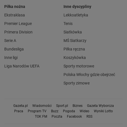
Piłka nożna
Inne dyscypliny
Ekstraklasa
Lekkoatletyka
Premier League
Tenis
Primera Division
Siatkówka
Serie A
MŚ Siatkarzy
Bundesliga
Piłka ręczna
Inne ligi
Koszykówka
Liga Narodów UEFA
Sporty motorowe
Polska Włochy gdzie obejrzeć
Sporty zimowe
Gazeta.pl
Wiadomości
Sport.pl
Biznes
Gazeta Wyborcza
Praca
Program TV
Buzz
Pogoda
Wideo
Wyniki Lotto
TOK FM
Poczta
Facebook
RSS