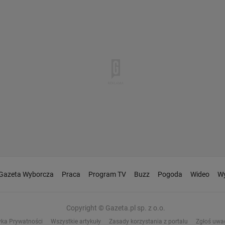
Gazeta Wyborcza
Praca
Program TV
Buzz
Pogoda
Wideo
Wy
Copyright © Gazeta.pl sp. z o.o.
yka Prywatności
Wszystkie artykuły
Zasady korzystania z portalu
Zgłoś uwa