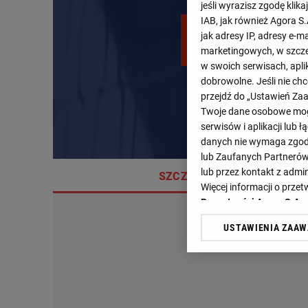
jeśli wyrazisz zgodę klika
IAB, jak również Agora S
jak adresy IP, adresy e-m
marketingowych, w szcze
w swoich serwisach, aplik
dobrowolne. Jeśli nie ch
Chiny
przejdź do „Ustawień Z
Twoje dane osobowe mogą
serwisów i aplikacji lub
danych nie wymaga zgody 
lub Zaufanych Partnerów
lub przez kontakt z admi
SZCZEGÓŁY
Więcej informacji o prz
Prywatności Agora S.A.
USTAWIENIA ZAA
Klikając „Akceptuję” wyra
Zaufanych Partnerów i A
dotyczące plików cookie,
odnośnik „Ustawienia pr
plików cookie możliwa je