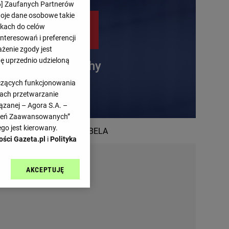
6
] Zaufanych Partnerów
woje dane osobowe takie
likach do celów
teresowań i preferencji
ażenie zgody jest
dę uprzednio udzieloną
Włochy
yczących funkcjonowania
kach przetwarzanie
ązanej – Agora S.A. –
awień Zaawansowanych”
go jest kierowany.
TABELA
ości Gazeta.pl
i
Polityka
AKCEPTUJĘ
l sp. z o.o., jej
ić swoje preferencje
arzania danych poprzez
ych”. Zmiana ustawień