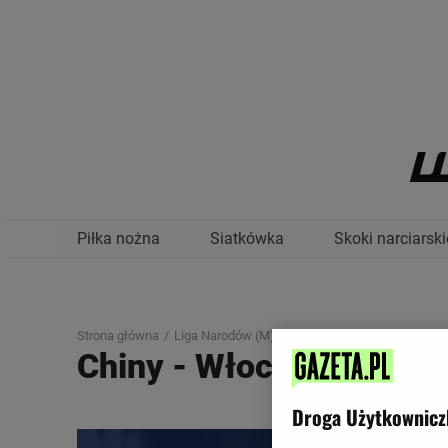
Piłka nożna
Siatkówka
Skoki narciarski
Strona główna
Liga Narodów (M)
China-Italy
Chiny - Włochy
Droga Użytkownicz