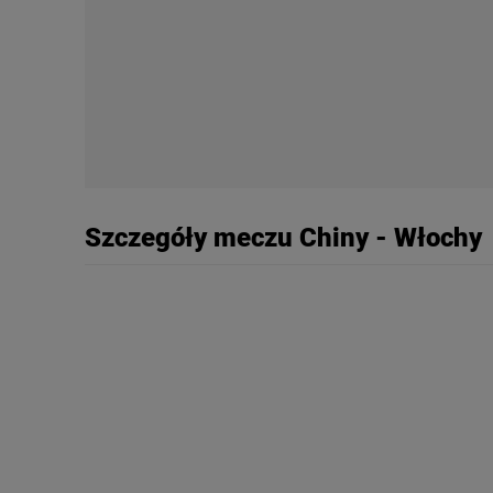
My, nasi Zaufani Partne
Użycie dokładnych danych
Przechowywanie informacji
badnie odbiorców i uleps
Szczegóły meczu Chiny - Włochy