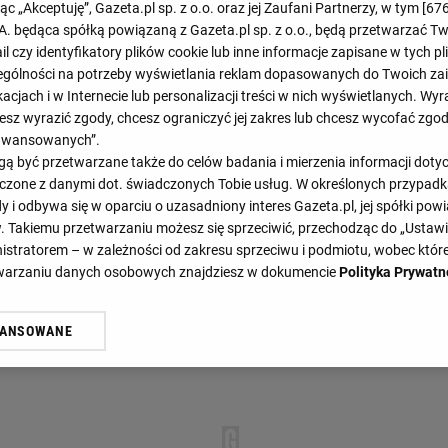
jąc „Akceptuję”, Gazeta.pl sp. z o.o. oraz jej Zaufani Partnerzy, w tym [
67
.A. będąca spółką powiązaną z Gazeta.pl sp. z o.o., będą przetwarzać T
Koniec
ail czy identyfikatory plików cookie lub inne informacje zapisane w tych p
0 : 3
gólności na potrzeby wyświetlania reklam dopasowanych do Twoich zain
acjach i w Internecie lub personalizacji treści w nich wyświetlanych. Wyr
cesz wyrazić zgody, chcesz ograniczyć jej zakres lub chcesz wycofać zgo
aawansowanych”.
 być przetwarzane także do celów badania i mierzenia informacji dot
 łączone z danymi dot. świadczonych Tobie usług. W określonych przypad
i odbywa się w oparciu o uzasadniony interes Gazeta.pl, jej spółki powi
. Takiemu przetwarzaniu możesz się sprzeciwić, przechodząc do „Ust
nistratorem – w zależności od zakresu sprzeciwu i podmiotu, wobec które
TERMINARZ
etwarzaniu danych osobowych znajdziesz w dokumencie
Polityka Prywatn
WANSOWANE
żasz też zgodę na zainstalowanie i przechowywanie plików cookie Gazeta.p
gora S.A. na Twoim urządzeniu końcowym. Możesz w każdej chwili zmien
 wywołując narzędzie do zarządzania twoimi preferencjami dot. przetw
ywatności ” w stopce serwisu i przechodząc do „Ustawień Zaawansowan
st także za pomocą ustawień przeglądarki.