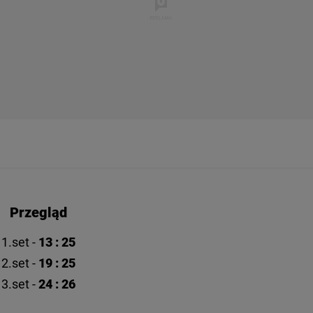
rzy i Agora S.A. możemy przetwarzać dane osobowe w następujących cel
 geolokalizacyjnych. Aktywne skanowanie charakterystyki urządzenia do
 na urządzeniu lub dostęp do nich. Spersonalizowane reklamy i treści, p
zanie usług.
Lista Zaufanych Partnerów
Przegląd
1.set -
13 : 25
2.set -
19 : 25
3.set -
24 : 26