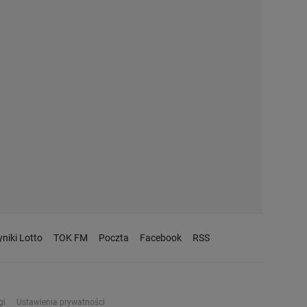
niki Lotto
TOK FM
Poczta
Facebook
RSS
gi
Ustawienia prywatności