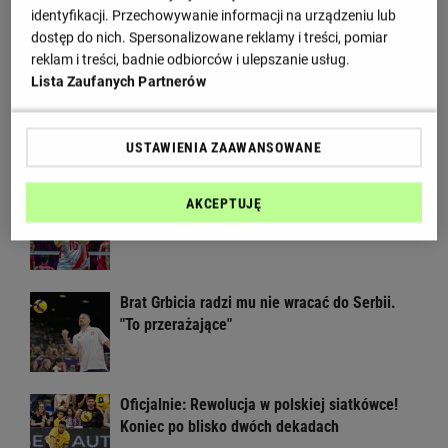
identyfikacji. Przechowywanie informacji na urządzeniu lub
Czekaliśmy na to osiem lat
dostęp do nich. Spersonalizowane reklamy i treści, pomiar
reklam i treści, badnie odbiorców i ulepszanie usług.
Lista Zaufanych Partnerów
Głośny apel Fornala do ministerstwa.
Błyskawiczna reakcja
USTAWIENIA ZAAWANSOWANE
Rosja wraca, ale do Polski nie przyleci.
AKCEPTUJĘ
Polscy siatkarze reagują. "Nie rozumiem"
Brat Grbicia radzi mu nie wracać do Serbii.
"To przerażające"
Oficjalnie: Rewolucja w polskiej siatkówce!
Koniec po blisko dwóch dekadach