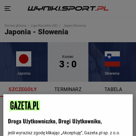
Strona główna
Liga Narodów (M)
Japan-Slovenia
Japonia - Słowenia
Koniec
3 : 0
Japonia
Słowenia
SZCZEGÓŁY
TERMINARZ
TABELA
Droga Użytkowniczko, Drogi Użytkowniku,
jeśli wyrazisz zgodę klikając „Akceptuję”, Gazeta.pl sp. z o.o.