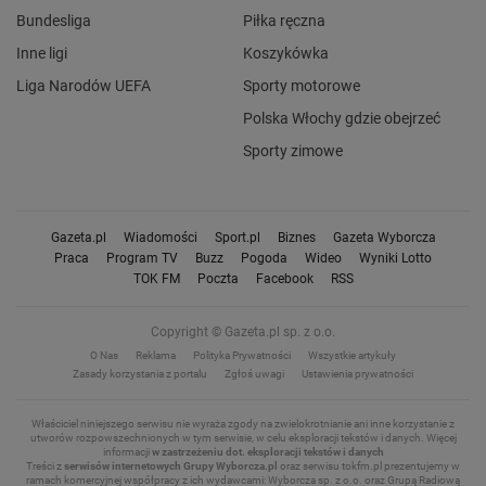
Bundesliga
Piłka ręczna
Inne ligi
Koszykówka
Liga Narodów UEFA
Sporty motorowe
Polska Włochy gdzie obejrzeć
Sporty zimowe
Gazeta.pl
Wiadomości
Sport.pl
Biznes
Gazeta Wyborcza
Praca
Program TV
Buzz
Pogoda
Wideo
Wyniki Lotto
TOK FM
Poczta
Facebook
RSS
Copyright © Gazeta.pl sp. z o.o.
O Nas
Reklama
Polityka Prywatności
Wszystkie artykuły
Zasady korzystania z portalu
Zgłoś uwagi
Ustawienia prywatności
Właściciel niniejszego serwisu nie wyraża zgody na zwielokrotnianie ani inne korzystanie z
utworów rozpowszechnionych w tym serwisie, w celu eksploracji tekstów i danych.
Więcej
informacji
w zastrzeżeniu dot. eksploracji tekstów i danych
Treści z
serwisów internetowych Grupy Wyborcza.pl
oraz serwisu tokfm.pl prezentujemy w
ramach komercyjnej współpracy z ich wydawcami: Wyborcza sp. z o.o. oraz Grupą Radiową