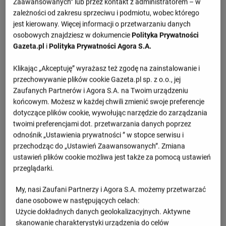
Zaawansowanych” lub przez kontakt z administratorem – w
1.set -
26 : 24
zależności od zakresu sprzeciwu i podmiotu, wobec którego
2.set -
25 : 18
jest kierowany. Więcej informacji o przetwarzaniu danych
osobowych znajdziesz w dokumencie
Polityka Prywatności
3.set -
25 : 22
Gazeta.pl
i
Polityka Prywatności Agora S.A.
Klikając „Akceptuję” wyrażasz też zgodę na zainstalowanie i
Informacje o meczu
przechowywanie plików cookie Gazeta.pl sp. z o.o., jej
Zaufanych Partnerów i Agora S.A. na Twoim urządzeniu
Liga Narodów, turniej finałowy
końcowym. Możesz w każdej chwili zmienić swoje preferencje
dotyczące plików cookie, wywołując narzędzie do zarządzania
Czwartek 20.07.2023, godzina 15:00
twoimi preferencjami dot. przetwarzania danych poprzez
odnośnik „Ustawienia prywatności ” w stopce serwisu i
przechodząc do „Ustawień Zaawansowanych”. Zmiana
Wiadomości
ustawień plików cookie możliwa jest także za pomocą ustawień
przeglądarki.
Złe wieści dla kadry siatkarek. Polska
gwiazda wypadła z ME
My, nasi Zaufani Partnerzy i Agora S.A. możemy przetwarzać
dane osobowe w następujących celach:
Użycie dokładnych danych geolokalizacyjnych. Aktywne
skanowanie charakterystyki urządzenia do celów
Wielka impreza siatkarska wraca do Polski!