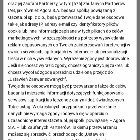
oraz jej Zaufani Partnerzy, w tym [
676
] Zaufanych Partnerów
IAB, jak również Agora S.A. będąca spółką powiązaną z
Gazeta.pl sp. z o.o., będą przetwarzać Twoje dane osobowe
takie jak adresy IP, adresy e-mail czy identyfikatory plików
cookie lub inne informacje zapisane w tych plikach do celów
marketingowych, w szczególności na potrzeby wyświetlania
reklam dopasowanych do Twoich zainteresowań i preferencji w
swoich serwisach, aplikacjach i w Internecie lub personalizacji
treści w nich wyświetlanych. Wyrażenie zgody jest dobrowolne.
Jeśli nie chcesz wyrazić zgody, chcesz ograniczyć jej zakres lub
chcesz wycofać zgodę uprzednio udzieloną przejdź do
„Ustawień Zaawansowanych”.
Twoje dane osobowe mogą być przetwarzane także do celów
badania i mierzenia informacji dotyczących funkcjonowania
serwisów i aplikacji lub łączone z danymi dot. świadczonych
Tobie usług. W określonych przypadkach przetwarzanie
Szczegóły meczu Japonia - Słowenia
danych nie wymaga zgody i odbywa się w oparciu o
uzasadniony interes Gazeta.pl, jej spółki powiązanej – Agora
S.A. – lub Zaufanych Partnerów. Takiemu przetwarzaniu
Przegląd
możesz się sprzeciwić, przechodząc do „Ustawień